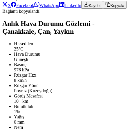
X
Facebook
WhatsApp
LinkedIn
Kaydet
Kopyala
Bağlantı kopyalandı!
Anlık Hava Durumu Gözlemi -
Çanakkale, Çan, Yaykın
Hissedilen
25°C
Hava Durumu
Güneşli
Basınç
976 hPa
Rüzgar Hızı
8 km/h
Rüzgar Yönü
Poyraz (Kuzeydoğu)
Görüş Mesafesi
10+ km
Bulutluluk
1%
Yağış
0 mm
Nem