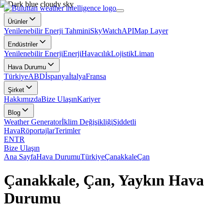
Ürünler
Yenilenebilir Enerji Tahmini
SkyWatch
API
Map Layer
Endüstriler
Yenilenebilir Enerji
Enerji
Havacılık
Lojistik
Liman
Hava Durumu
Türkiye
ABD
İspanya
İtalya
Fransa
Şirket
Hakkımızda
Bize Ulaşın
Kariyer
Blog
Weather Generator
İklim Değişikliği
Şiddetli
Hava
Röportajlar
Terimler
EN
TR
Bize Ulaşın
Ana Sayfa
Hava Durumu
Türkiye
Çanakkale
Çan
Çanakkale, Çan, Yaykın Hava
Durumu