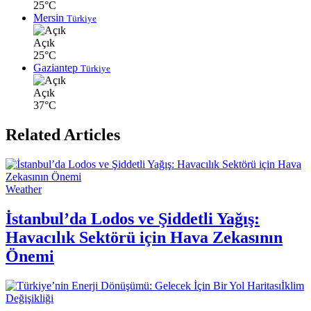
25°C
Mersin
Türkiye
Açık
25°C
Gaziantep
Türkiye
Açık
37°C
Related Articles
Weather
İstanbul’da Lodos ve Şiddetli Yağış:
Havacılık Sektörü için Hava Zekasının
Önemi
İklim
Değişikliği