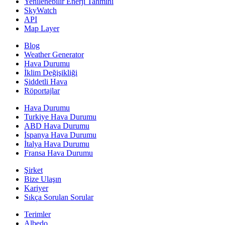
Yenilenebilir Enerji Tahmini
SkyWatch
API
Map Layer
Blog
Weather Generator
Hava Durumu
İklim Değişikliği
Şiddetli Hava
Röportajlar
Hava Durumu
Turkiye Hava Durumu
ABD Hava Durumu
İspanya Hava Durumu
İtalya Hava Durumu
Fransa Hava Durumu
Şirket
Bize Ulaşın
Kariyer
Sıkça Sorulan Sorular
Terimler
Albedo