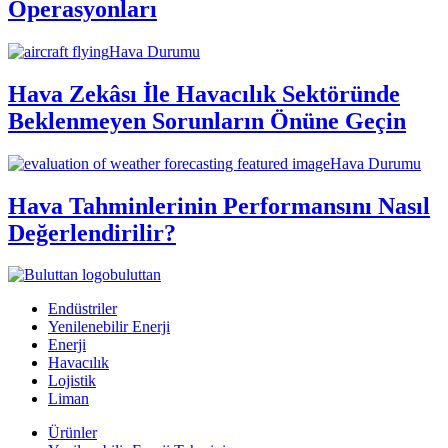
Operasyonları
Hava Durumu
Hava Zekâsı İle Havacılık Sektöründe
Beklenmeyen Sorunların Önüne Geçin
Hava Durumu
Hava Tahminlerinin Performansını Nasıl
Değerlendirilir?
buluttan
Endüstriler
Yenilenebilir Enerji
Enerji
Havacılık
Lojistik
Liman
Ürünler