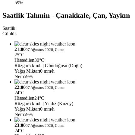
59%
Saatlik Tahmin - Çanakkale, Çan, Yaykın
Saatlik
Günlük
21:00
07 Ağustos 2026, Cuma
25°C
Hissedilen
30°C
Rüzgar
5 km/h
| Gündoğusu (Doğu)
Yağış Miktarı
0 mm/h
Nem
59%
22:00
07 Ağustos 2026, Cuma
24°C
Hissedilen
24°C
Rüzgar
6 km/h
| Yıldız (Kuzey)
Yağış Miktarı
0 mm/h
Nem
59%
23:00
07 Ağustos 2026, Cuma
24°C