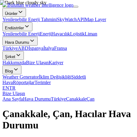
Ürünler
Yenilenebilir Enerji Tahmini
SkyWatch
API
Map Layer
Endüstriler
Yenilenebilir Enerji
Enerji
Havacılık
Lojistik
Liman
Hava Durumu
Türkiye
ABD
İspanya
İtalya
Fransa
Şirket
Hakkımızda
Bize Ulaşın
Kariyer
Blog
Weather Generator
İklim Değişikliği
Şiddetli
Hava
Röportajlar
Terimler
EN
TR
Bize Ulaşın
Ana Sayfa
Hava Durumu
Türkiye
Çanakkale
Çan
Çanakkale, Çan, Hacılar Hava
Durumu