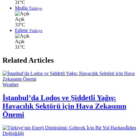
31°C
Muğla
Türkiye
Açık
33°C
Edirne
Türkiye
Açık
31°C
Related Articles
Weather
İstanbul’da Lodos ve Şiddetli Yağış:
Havacılık Sektörü için Hava Zekasının
Önemi
İklim
Değişikliği