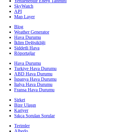
Yenilenebilir Enerji Tahmini
SkyWatch
API
Map Layer
Blog
Weather Generator
Hava Durumu
İklim Değişikliği
Şiddetli Hava
Röportajlar
Hava Durumu
Turkiye Hava Durumu
ABD Hava Durumu
İspanya Hava Durumu
İtalya Hava Durumu
Fransa Hava Durumu
Şirket
Bize Ulaşın
Kariyer
Sıkça Sorulan Sorular
Terimler
Albedo