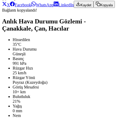
X
Facebook
WhatsApp
LinkedIn
Kaydet
Kopyala
Bağlantı kopyalandı!
Anlık Hava Durumu Gözlemi -
Çanakkale, Çan, Hacılar
Hissedilen
35°C
Hava Durumu
Güneşli
Basınç
991 hPa
Rüzgar Hızı
25 km/h
Rüzgar Yönü
Poyraz (Kuzeydoğu)
Görüş Mesafesi
10+ km
Bulutluluk
21%
Yağış
0 mm
Nem