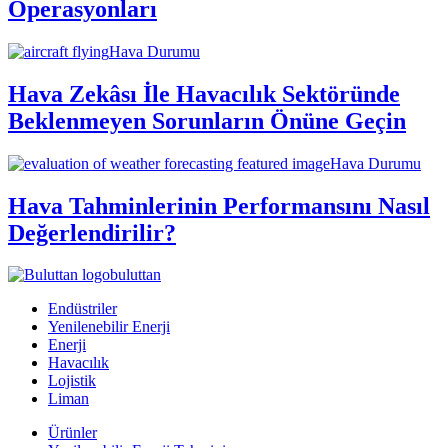
Operasyonları
Hava Durumu
Hava Zekâsı İle Havacılık Sektöründe
Beklenmeyen Sorunların Önüne Geçin
Hava Durumu
Hava Tahminlerinin Performansını Nasıl
Değerlendirilir?
buluttan
Endüstriler
Yenilenebilir Enerji
Enerji
Havacılık
Lojistik
Liman
Ürünler