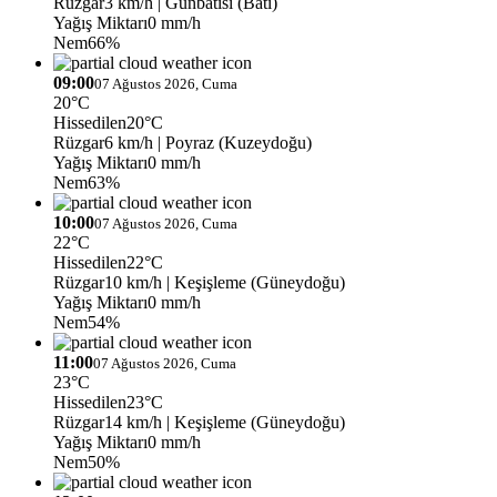
Rüzgar
3 km/h
| Günbatısı (Batı)
Yağış Miktarı
0 mm/h
Nem
66%
09:00
07 Ağustos 2026, Cuma
20°C
Hissedilen
20°C
Rüzgar
6 km/h
| Poyraz (Kuzeydoğu)
Yağış Miktarı
0 mm/h
Nem
63%
10:00
07 Ağustos 2026, Cuma
22°C
Hissedilen
22°C
Rüzgar
10 km/h
| Keşişleme (Güneydoğu)
Yağış Miktarı
0 mm/h
Nem
54%
11:00
07 Ağustos 2026, Cuma
23°C
Hissedilen
23°C
Rüzgar
14 km/h
| Keşişleme (Güneydoğu)
Yağış Miktarı
0 mm/h
Nem
50%