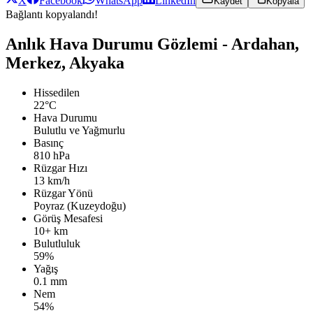
X
Facebook
WhatsApp
LinkedIn
Kaydet
Kopyala
Bağlantı kopyalandı!
Anlık Hava Durumu Gözlemi - Ardahan,
Merkez, Akyaka
Hissedilen
22°C
Hava Durumu
Bulutlu ve Yağmurlu
Basınç
810 hPa
Rüzgar Hızı
13 km/h
Rüzgar Yönü
Poyraz (Kuzeydoğu)
Görüş Mesafesi
10+ km
Bulutluluk
59%
Yağış
0.1 mm
Nem
54%