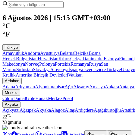
6 Ağustos 2026 | 15:15 GMT+03:00
°C
°F
Türkiye
Arnavutluk
Andorra
Avusturya
Belarus
Belçika
Bosna
Hersek
Bulgaristan
Hırvatistan
Kıbrıs
Çekya
Danimarka
Estonya
Finland
Makedonya
Norveç
Polonya
Portekiz
Romanya
Rusya
San
Marino
Sırbistan
Slovakya
Slovenya
İspanya
İsveç
İsviçre
Türkiye
Ukray
Krallık
Amerika Birleşik Devletleri
Vatikan
Ardahan
Adana
Adıyaman
Afyonkarahisar
Ağrı
Aksaray
Amasya
Ankara
Antalya
Merkez
Çıldır
Damal
Göle
Hanak
Merkez
Posof
Akyaka
Açıkyazı
Ağzıpek
Akyaka
Alagöz
Altaş
Ardıçdere
Aşağıkurtoğlu
Atatür
°C
22
Yağmurlu