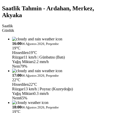
Saatlik Tahmin - Ardahan, Merkez,
Akyaka
Saatlik
Günlük
16:00
06 Ağustos 2026, Perşembe
19°C
Hissedilen
19°C
Rüzgar
11 km/h
| Günbatısı (Batı)
Yağış Miktarı
2.2 mm/h
Nem
79%
17:00
06 Ağustos 2026, Perşembe
22°C
Hissedilen
22°C
Rüzgar
13 km/h
| Poyraz (Kuzeydoğu)
Yağış Miktarı
0.3 mm/h
Nem
65%
18:00
06 Ağustos 2026, Perşembe
19°C