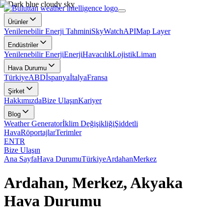
Ürünler
Yenilenebilir Enerji Tahmini
SkyWatch
API
Map Layer
Endüstriler
Yenilenebilir Enerji
Enerji
Havacılık
Lojistik
Liman
Hava Durumu
Türkiye
ABD
İspanya
İtalya
Fransa
Şirket
Hakkımızda
Bize Ulaşın
Kariyer
Blog
Weather Generator
İklim Değişikliği
Şiddetli
Hava
Röportajlar
Terimler
EN
TR
Bize Ulaşın
Ana Sayfa
Hava Durumu
Türkiye
Ardahan
Merkez
Ardahan, Merkez, Akyaka
Hava Durumu