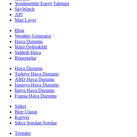
Yenilenebilir Enerji Tahmini
SkyWatch
API
Map Layer
Blog
Weather Generator
Hava Durumu
İklim Değişikliği
Şiddetli Hava
Röportajlar
Hava Durumu
Turkiye Hava Durumu
ABD Hava Durumu
İspanya Hava Durumu
İtalya Hava Durumu
Fransa Hava Durumu
Şirket
Bize Ulaşın
Kariyer
Sıkça Sorulan Sorular
Terimler