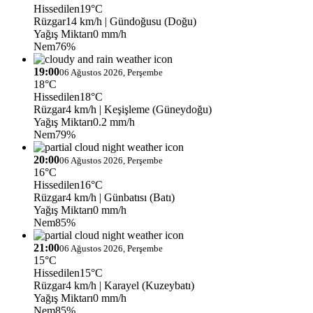
Hissedilen
19°C
Rüzgar
14 km/h
| Gündoğusu (Doğu)
Yağış Miktarı
0 mm/h
Nem
76%
19:00
06 Ağustos 2026, Perşembe
18°C
Hissedilen
18°C
Rüzgar
4 km/h
| Keşişleme (Güneydoğu)
Yağış Miktarı
0.2 mm/h
Nem
79%
20:00
06 Ağustos 2026, Perşembe
16°C
Hissedilen
16°C
Rüzgar
4 km/h
| Günbatısı (Batı)
Yağış Miktarı
0 mm/h
Nem
85%
21:00
06 Ağustos 2026, Perşembe
15°C
Hissedilen
15°C
Rüzgar
4 km/h
| Karayel (Kuzeybatı)
Yağış Miktarı
0 mm/h
Nem
85%