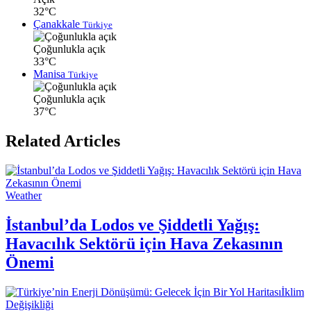
32°C
Çanakkale
Türkiye
Çoğunlukla açık
33°C
Manisa
Türkiye
Çoğunlukla açık
37°C
Related Articles
Weather
İstanbul’da Lodos ve Şiddetli Yağış:
Havacılık Sektörü için Hava Zekasının
Önemi
İklim
Değişikliği