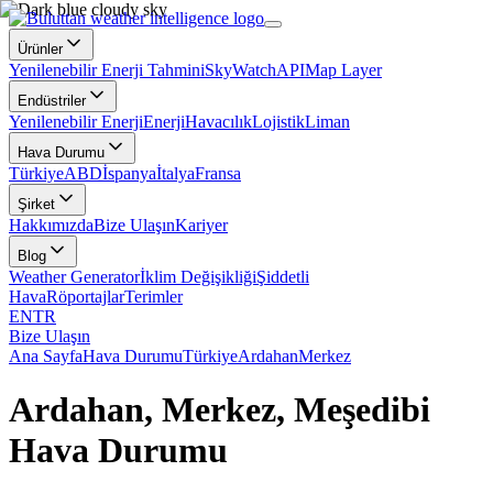
Ürünler
Yenilenebilir Enerji Tahmini
SkyWatch
API
Map Layer
Endüstriler
Yenilenebilir Enerji
Enerji
Havacılık
Lojistik
Liman
Hava Durumu
Türkiye
ABD
İspanya
İtalya
Fransa
Şirket
Hakkımızda
Bize Ulaşın
Kariyer
Blog
Weather Generator
İklim Değişikliği
Şiddetli
Hava
Röportajlar
Terimler
EN
TR
Bize Ulaşın
Ana Sayfa
Hava Durumu
Türkiye
Ardahan
Merkez
Ardahan, Merkez, Meşedibi
Hava Durumu