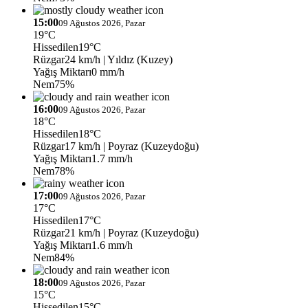
15:00
09 Ağustos 2026, Pazar
19°C
Hissedilen
19°C
Rüzgar
24 km/h
| Yıldız (Kuzey)
Yağış Miktarı
0 mm/h
Nem
75%
16:00
09 Ağustos 2026, Pazar
18°C
Hissedilen
18°C
Rüzgar
17 km/h
| Poyraz (Kuzeydoğu)
Yağış Miktarı
1.7 mm/h
Nem
78%
17:00
09 Ağustos 2026, Pazar
17°C
Hissedilen
17°C
Rüzgar
21 km/h
| Poyraz (Kuzeydoğu)
Yağış Miktarı
1.6 mm/h
Nem
84%
18:00
09 Ağustos 2026, Pazar
15°C
Hissedilen
15°C