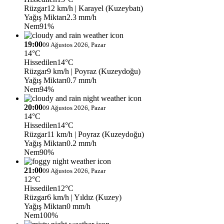
Rüzgar
12 km/h
| Karayel (Kuzeybatı)
Yağış Miktarı
2.3 mm/h
Nem
91%
19:00
09 Ağustos 2026, Pazar
14°C
Hissedilen
14°C
Rüzgar
9 km/h
| Poyraz (Kuzeydoğu)
Yağış Miktarı
0.7 mm/h
Nem
94%
20:00
09 Ağustos 2026, Pazar
14°C
Hissedilen
14°C
Rüzgar
11 km/h
| Poyraz (Kuzeydoğu)
Yağış Miktarı
0.2 mm/h
Nem
90%
21:00
09 Ağustos 2026, Pazar
12°C
Hissedilen
12°C
Rüzgar
6 km/h
| Yıldız (Kuzey)
Yağış Miktarı
0 mm/h
Nem
100%