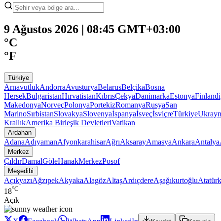
9 Ağustos 2026 | 08:45 GMT+03:00
°C
°F
Türkiye
Arnavutluk
Andorra
Avusturya
Belarus
Belçika
Bosna
Hersek
Bulgaristan
Hırvatistan
Kıbrıs
Çekya
Danimarka
Estonya
Finland
Makedonya
Norveç
Polonya
Portekiz
Romanya
Rusya
San
Marino
Sırbistan
Slovakya
Slovenya
İspanya
İsveç
İsviçre
Türkiye
Ukray
Krallık
Amerika Birleşik Devletleri
Vatikan
Ardahan
Adana
Adıyaman
Afyonkarahisar
Ağrı
Aksaray
Amasya
Ankara
Antalya
Merkez
Çıldır
Damal
Göle
Hanak
Merkez
Posof
Meşedibi
Açıkyazı
Ağzıpek
Akyaka
Alagöz
Altaş
Ardıçdere
Aşağıkurtoğlu
Atatür
°C
18
Açık