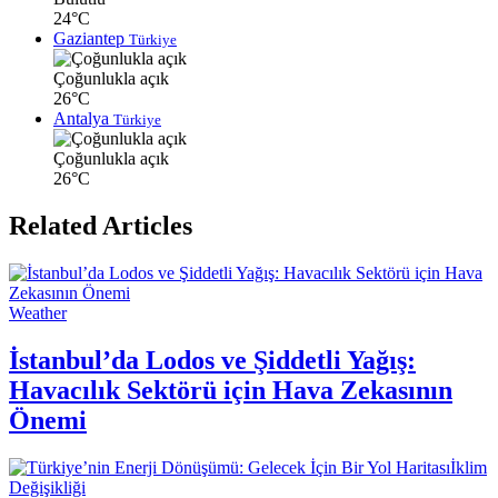
24°C
Gaziantep
Türkiye
Çoğunlukla açık
26°C
Antalya
Türkiye
Çoğunlukla açık
26°C
Related Articles
Weather
İstanbul’da Lodos ve Şiddetli Yağış:
Havacılık Sektörü için Hava Zekasının
Önemi
İklim
Değişikliği