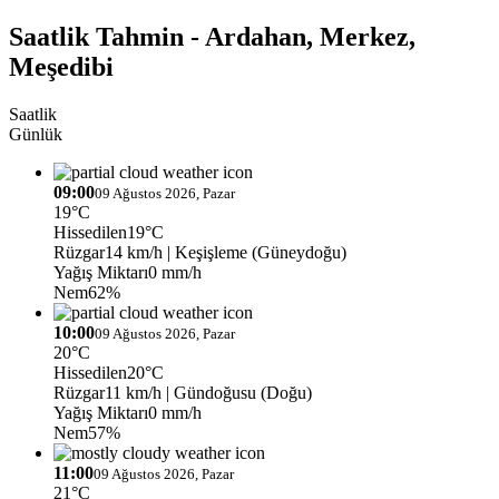
Saatlik Tahmin - Ardahan, Merkez,
Meşedibi
Saatlik
Günlük
09:00
09 Ağustos 2026, Pazar
19°C
Hissedilen
19°C
Rüzgar
14 km/h
| Keşişleme (Güneydoğu)
Yağış Miktarı
0 mm/h
Nem
62%
10:00
09 Ağustos 2026, Pazar
20°C
Hissedilen
20°C
Rüzgar
11 km/h
| Gündoğusu (Doğu)
Yağış Miktarı
0 mm/h
Nem
57%
11:00
09 Ağustos 2026, Pazar
21°C