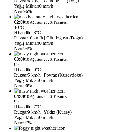
Rüzgar
6 km/h
| Gündoğusu (Doğu)
Yağış Miktarı
0 mm/h
Nem
96%
02:00
10 Ağustos 2026, Pazartesi
10°C
Hissedilen
8°C
Rüzgar
10 km/h
| Gündoğusu (Doğu)
Yağış Miktarı
0 mm/h
Nem
94%
03:00
10 Ağustos 2026, Pazartesi
9°C
Hissedilen
9°C
Rüzgar
5 km/h
| Poyraz (Kuzeydoğu)
Yağış Miktarı
0 mm/h
Nem
96%
04:00
10 Ağustos 2026, Pazartesi
9°C
Hissedilen
7°C
Rüzgar
9 km/h
| Yıldız (Kuzey)
Yağış Miktarı
0 mm/h
Nem
97%