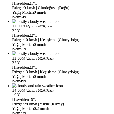
Hissedilen
21°C
Rüzgar
9 km/h
| Gündoğusu (Doğu)
Yağış Miktarı
0 mm/h
Nem
54%
12:00
09 Ağustos 2026, Pazar
22°C
Hissedilen
22°C
Rüzgar
10 km/h
| Keşişleme (Güneydoğu)
Yağış Miktarı
0 mm/h
Nem
51%
13:00
09 Ağustos 2026, Pazar
23°C
Hissedilen
23°C
Rüzgar
13 km/h
| Keşişleme (Güneydoğu)
Yağış Miktarı
0 mm/h
Nem
49%
14:00
09 Ağustos 2026, Pazar
19°C
Hissedilen
19°C
Rüzgar
28 km/h
| Yıldız (Kuzey)
Yağış Miktarı
0.2 mm/h
Nem
73%