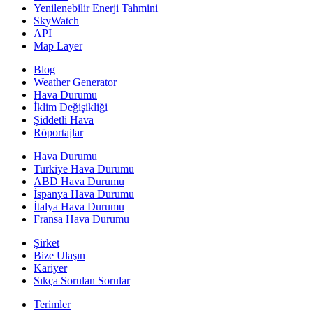
Yenilenebilir Enerji Tahmini
SkyWatch
API
Map Layer
Blog
Weather Generator
Hava Durumu
İklim Değişikliği
Şiddetli Hava
Röportajlar
Hava Durumu
Turkiye Hava Durumu
ABD Hava Durumu
İspanya Hava Durumu
İtalya Hava Durumu
Fransa Hava Durumu
Şirket
Bize Ulaşın
Kariyer
Sıkça Sorulan Sorular
Terimler