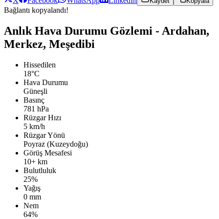
X
Facebook
WhatsApp
LinkedIn
Kaydet
Kopyala
Bağlantı kopyalandı!
Anlık Hava Durumu Gözlemi - Ardahan,
Merkez, Meşedibi
Hissedilen
18°C
Hava Durumu
Güneşli
Basınç
781 hPa
Rüzgar Hızı
5 km/h
Rüzgar Yönü
Poyraz (Kuzeydoğu)
Görüş Mesafesi
10+ km
Bulutluluk
25%
Yağış
0 mm
Nem
64%