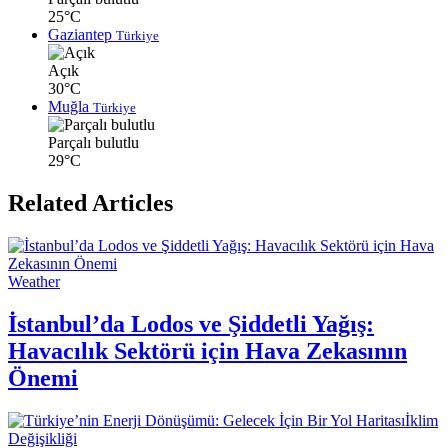
25°C
Gaziantep
Türkiye
Açık
30°C
Muğla
Türkiye
Parçalı bulutlu
29°C
Related Articles
Weather
İstanbul’da Lodos ve Şiddetli Yağış:
Havacılık Sektörü için Hava Zekasının
Önemi
İklim
Değişikliği