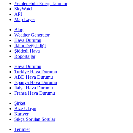
Yenilenebilir Enerji Tahmini
SkyWatch
API
Map Layer
Blog
Weather Generator
Hava Durumu
İklim Değişikliği
Şiddetli Hava
Röportajlar
Hava Durumu
Turkiye Hava Durumu
ABD Hava Durumu
İspanya Hava Durumu
İtalya Hava Durumu
Fransa Hava Durumu
Şirket
Bize Ulaşın
Kariyer
Sıkça Sorulan Sorular
Terimler