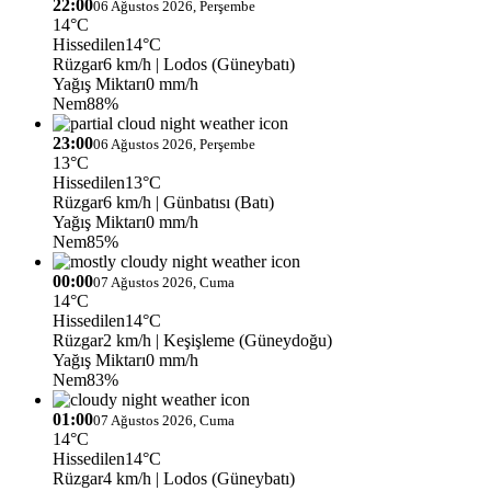
22:00
06 Ağustos 2026, Perşembe
14°C
Hissedilen
14°C
Rüzgar
6 km/h
| Lodos (Güneybatı)
Yağış Miktarı
0 mm/h
Nem
88%
23:00
06 Ağustos 2026, Perşembe
13°C
Hissedilen
13°C
Rüzgar
6 km/h
| Günbatısı (Batı)
Yağış Miktarı
0 mm/h
Nem
85%
00:00
07 Ağustos 2026, Cuma
14°C
Hissedilen
14°C
Rüzgar
2 km/h
| Keşişleme (Güneydoğu)
Yağış Miktarı
0 mm/h
Nem
83%
01:00
07 Ağustos 2026, Cuma
14°C
Hissedilen
14°C
Rüzgar
4 km/h
| Lodos (Güneybatı)