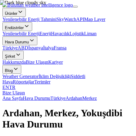
Ürünler
Yenilenebilir Enerji Tahmini
SkyWatch
API
Map Layer
Endüstriler
Yenilenebilir Enerji
Enerji
Havacılık
Lojistik
Liman
Hava Durumu
Türkiye
ABD
İspanya
İtalya
Fransa
Şirket
Hakkımızda
Bize Ulaşın
Kariyer
Blog
Weather Generator
İklim Değişikliği
Şiddetli
Hava
Röportajlar
Terimler
EN
TR
Bize Ulaşın
Ana Sayfa
Hava Durumu
Türkiye
Ardahan
Merkez
Ardahan, Merkez, Yokuşdibi
Hava Durumu