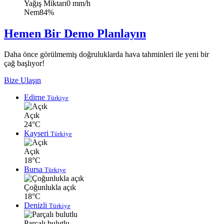
Yağış Miktarı
0 mm/h
Nem
84%
Hemen Bir Demo Planlayın
Daha önce görülmemiş doğruluklarda hava tahminleri ile yeni bir
çağ başlıyor!
Bize Ulaşın
Edirne
Türkiye
Açık
24°C
Kayseri
Türkiye
Açık
18°C
Bursa
Türkiye
Çoğunlukla açık
18°C
Denizli
Türkiye
Parçalı bulutlu