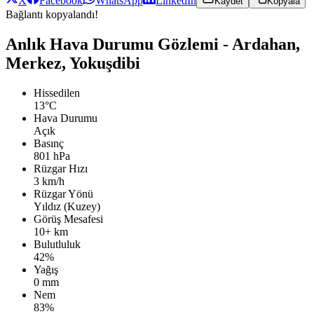
X
Facebook
WhatsApp
LinkedIn
Kaydet
Kopyala
Bağlantı kopyalandı!
Anlık Hava Durumu Gözlemi - Ardahan,
Merkez, Yokuşdibi
Hissedilen
13°C
Hava Durumu
Açık
Basınç
801 hPa
Rüzgar Hızı
3 km/h
Rüzgar Yönü
Yıldız (Kuzey)
Görüş Mesafesi
10+ km
Bulutluluk
42%
Yağış
0 mm
Nem
83%