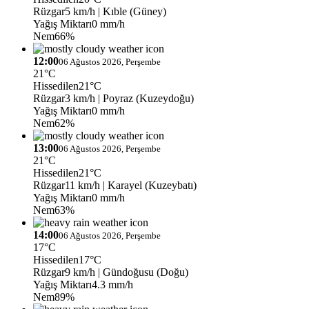
Rüzgar
5 km/h
| Kıble (Güney)
Yağış Miktarı
0 mm/h
Nem
66%
12:00
06 Ağustos 2026, Perşembe
21°C
Hissedilen
21°C
Rüzgar
3 km/h
| Poyraz (Kuzeydoğu)
Yağış Miktarı
0 mm/h
Nem
62%
13:00
06 Ağustos 2026, Perşembe
21°C
Hissedilen
21°C
Rüzgar
11 km/h
| Karayel (Kuzeybatı)
Yağış Miktarı
0 mm/h
Nem
63%
14:00
06 Ağustos 2026, Perşembe
17°C
Hissedilen
17°C
Rüzgar
9 km/h
| Gündoğusu (Doğu)
Yağış Miktarı
4.3 mm/h
Nem
89%