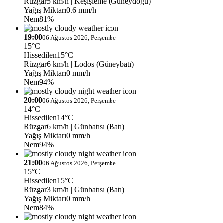
Rüzgar
5 km/h
| Keşişleme (Güneydoğu)
Yağış Miktarı
0.6 mm/h
Nem
81%
19:00
06 Ağustos 2026, Perşembe
15°C
Hissedilen
15°C
Rüzgar
6 km/h
| Lodos (Güneybatı)
Yağış Miktarı
0 mm/h
Nem
94%
20:00
06 Ağustos 2026, Perşembe
14°C
Hissedilen
14°C
Rüzgar
6 km/h
| Günbatısı (Batı)
Yağış Miktarı
0 mm/h
Nem
94%
21:00
06 Ağustos 2026, Perşembe
15°C
Hissedilen
15°C
Rüzgar
3 km/h
| Günbatısı (Batı)
Yağış Miktarı
0 mm/h
Nem
84%