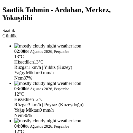
Saatlik Tahmin - Ardahan, Merkez,
Yokuşdibi
Saatlik
Günlük
02:00
06 Ağustos 2026, Perşembe
13°C
Hissedilen
13°C
Rüzgar
1 km/h
| Yıldız (Kuzey)
Yağış Miktarı
0 mm/h
Nem
87%
03:00
06 Ağustos 2026, Perşembe
12°C
Hissedilen
12°C
Rüzgar
3 km/h
| Poyraz (Kuzeydoğu)
Yağış Miktarı
0 mm/h
Nem
86%
04:00
06 Ağustos 2026, Perşembe
12°C