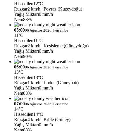
Hissedilen
12°C
Rüzgar
2 km/h
| Poyraz (Kuzeydoğu)
Yağış Miktarı
0 mm/h
Nem
88%
05:00
06 Ağustos 2026, Perşembe
11°C
Hissedilen
11°C
Rüzgar
2 km/h
| Keşişleme (Güneydoğu)
Yağış Miktarı
0 mm/h
Nem
90%
06:00
06 Ağustos 2026, Perşembe
13°C
Hissedilen
13°C
Rüzgar
1 km/h
| Lodos (Güneybatı)
Yağış Miktarı
0 mm/h
Nem
88%
07:00
06 Ağustos 2026, Perşembe
14°C
Hissedilen
14°C
Rüzgar
4 km/h
| Kıble (Güney)
Yağış Miktarı
0 mm/h
Nem
88%