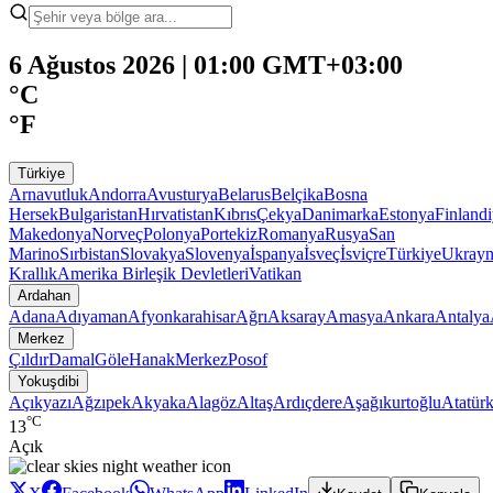
6 Ağustos 2026 | 01:00 GMT+03:00
°C
°F
Türkiye
Arnavutluk
Andorra
Avusturya
Belarus
Belçika
Bosna
Hersek
Bulgaristan
Hırvatistan
Kıbrıs
Çekya
Danimarka
Estonya
Finland
Makedonya
Norveç
Polonya
Portekiz
Romanya
Rusya
San
Marino
Sırbistan
Slovakya
Slovenya
İspanya
İsveç
İsviçre
Türkiye
Ukray
Krallık
Amerika Birleşik Devletleri
Vatikan
Ardahan
Adana
Adıyaman
Afyonkarahisar
Ağrı
Aksaray
Amasya
Ankara
Antalya
Merkez
Çıldır
Damal
Göle
Hanak
Merkez
Posof
Yokuşdibi
Açıkyazı
Ağzıpek
Akyaka
Alagöz
Altaş
Ardıçdere
Aşağıkurtoğlu
Atatür
°C
13
Açık