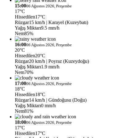
15:00
06 Ağustos 2026, Perşembe
17°C
Hissedilen
17°C
Rüzgar
15 km/h
| Karayel (Kuzeybatı)
Yağış Miktarı
9.5 mm/h
Nem
85%
16:00
06 Ağustos 2026, Perşembe
20°C
Hissedilen
20°C
Rüzgar
20 km/h
| Poyraz (Kuzeydoğu)
Yağış Miktarı
1.9 mm/h
Nem
70%
17:00
06 Ağustos 2026, Perşembe
18°C
Hissedilen
18°C
Rüzgar
14 km/h
| Gündoğusu (Doğu)
Yağış Miktarı
0 mm/h
Nem
81%
18:00
06 Ağustos 2026, Perşembe
17°C
Hissedilen
17°C