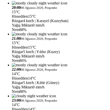
20:00
06 Ağustos 2026, Perşembe
15°C
Hissedilen
15°C
Rüzgar
4 km/h
| Karayel (Kuzeybatı)
Yağış Miktarı
0 mm/h
Nem
88%
21:00
06 Ağustos 2026, Perşembe
15°C
Hissedilen
15°C
Rüzgar
5 km/h
| Yıldız (Kuzey)
Yağış Miktarı
0 mm/h
Nem
86%
22:00
06 Ağustos 2026, Perşembe
14°C
Hissedilen
14°C
Rüzgar
5 km/h
| Kıble (Güney)
Yağış Miktarı
0 mm/h
Nem
88%
23:00
06 Ağustos 2026, Perşembe
14°C
Hissedilen
14°C