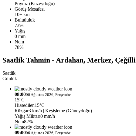
Poyraz (Kuzeydoğu)
Görüş Mesafesi
10+ km
Bulutluluk
73%
Yağış
0 mm
Nem
78%
Saatlik Tahmin - Ardahan, Merkez, Çeğilli
Saatlik
Günlük
08:00
06 Ağustos 2026, Perşembe
15°C
Hissedilen
15°C
Rüzgar
3 km/h
| Keşişleme (Güneydoğu)
Yağış Miktarı
0 mm/h
Nem
82%
09:00
06 Ağustos 2026, Perşembe