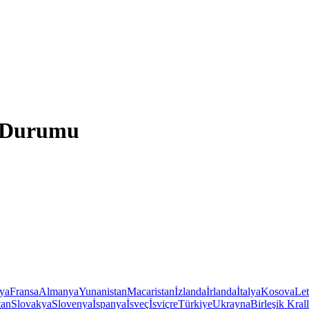
a Durumu
iya
Fransa
Almanya
Yunanistan
Macaristan
İzlanda
İrlanda
İtalya
Kosova
Le
tan
Slovakya
Slovenya
İspanya
İsveç
İsviçre
Türkiye
Ukrayna
Birleşik Krall