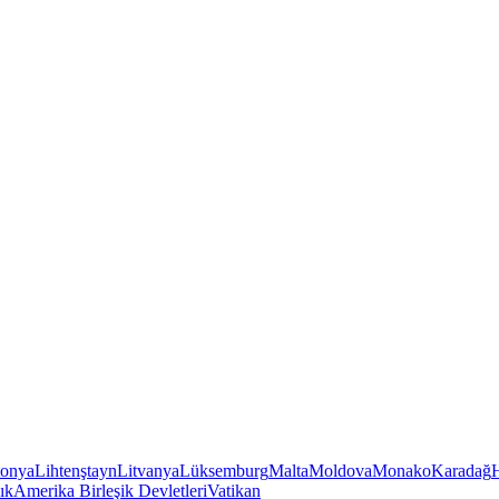
tonya
Lihtenştayn
Litvanya
Lüksemburg
Malta
Moldova
Monako
Karadağ
ık
Amerika Birleşik Devletleri
Vatikan