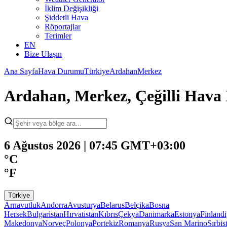
İklim Değişikliği
Şiddetli Hava
Röportajlar
Terimler
EN
Bize Ulaşın
Ana Sayfa
Hava Durumu
Türkiye
Ardahan
Merkez
Ardahan, Merkez, Çeğilli Hav
6 Ağustos 2026 | 07:45 GMT+03:00
°C
°F
Türkiye
Arnavutluk
Andorra
Avusturya
Belarus
Belçika
Bosna
Hersek
Bulgaristan
Hırvatistan
Kıbrıs
Çekya
Danimarka
Estonya
Finland
Makedonya
Norveç
Polonya
Portekiz
Romanya
Rusya
San Marino
Sırbis