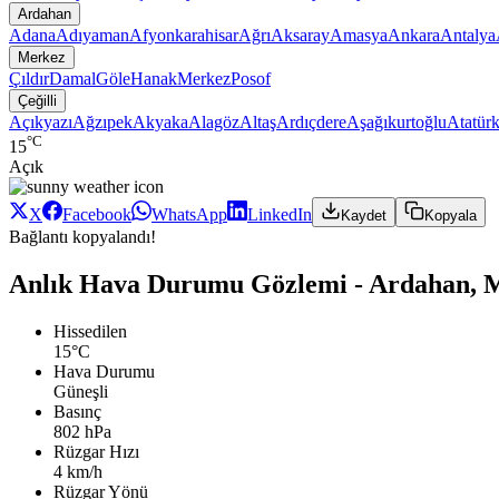
Ardahan
Adana
Adıyaman
Afyonkarahisar
Ağrı
Aksaray
Amasya
Ankara
Antalya
Merkez
Çıldır
Damal
Göle
Hanak
Merkez
Posof
Çeğilli
Açıkyazı
Ağzıpek
Akyaka
Alagöz
Altaş
Ardıçdere
Aşağıkurtoğlu
Atatür
°C
15
Açık
X
Facebook
WhatsApp
LinkedIn
Kaydet
Kopyala
Bağlantı kopyalandı!
Anlık Hava Durumu Gözlemi - Ardahan, Me
Hissedilen
15°C
Hava Durumu
Güneşli
Basınç
802 hPa
Rüzgar Hızı
4 km/h
Rüzgar Yönü