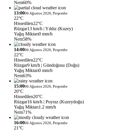
Nem
60%
13:00
06 Ağustos 2026, Perşembe
22°C
Hissedilen
22°C
Rüzgar
13 km/h
| Yıldız (Kuzey)
Yağış Miktarı
0 mm/h
Nem
58%
14:00
06 Ağustos 2026, Perşembe
22°C
Hissedilen
22°C
Rüzgar
9 km/h
| Gündoğusu (Doğu)
Yağış Miktarı
0 mm/h
Nem
63%
15:00
06 Ağustos 2026, Perşembe
20°C
Hissedilen
20°C
Rüzgar
16 km/h
| Poyraz (Kuzeydoğu)
Yağış Miktarı
1.2 mm/h
Nem
71%
16:00
06 Ağustos 2026, Perşembe
21°C