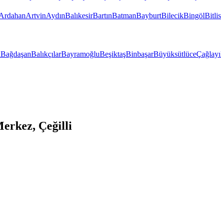
Ardahan
Artvin
Aydın
Balıkesir
Bartın
Batman
Bayburt
Bilecik
Bingöl
Bitlis
k
Bağdaşan
Balıkçılar
Bayramoğlu
Beşiktaş
Binbaşar
Büyüksütlüce
Çağlayı
rkez, Çeğilli