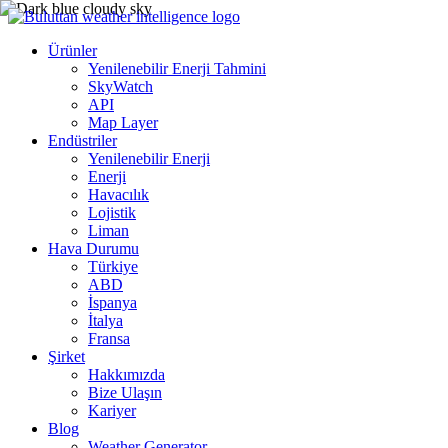
Ürünler
Yenilenebilir Enerji Tahmini
SkyWatch
API
Map Layer
Endüstriler
Yenilenebilir Enerji
Enerji
Havacılık
Lojistik
Liman
Hava Durumu
Türkiye
ABD
İspanya
İtalya
Fransa
Şirket
Hakkımızda
Bize Ulaşın
Kariyer
Blog
Weather Generator