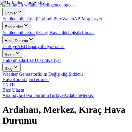
Ürünler
Yenilenebilir Enerji Tahmini
SkyWatch
API
Map Layer
Endüstriler
Yenilenebilir Enerji
Enerji
Havacılık
Lojistik
Liman
Hava Durumu
Türkiye
ABD
İspanya
İtalya
Fransa
Şirket
Hakkımızda
Bize Ulaşın
Kariyer
Blog
Weather Generator
İklim Değişikliği
Şiddetli
Hava
Röportajlar
Terimler
EN
TR
Bize Ulaşın
Ana Sayfa
Hava Durumu
Türkiye
Ardahan
Merkez
Ardahan, Merkez, Kıraç Hava
Durumu