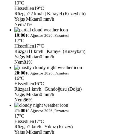
19°C
Hissedilen
19°C
Rüzgar
22 km/h
| Karayel (Kuzeybatı)
Yağış Miktarı
0 mm/h
Nem
71%
19:00
10 Ağustos 2026, Pazartesi
17°C
Hissedilen
17°C
Rüzgar
11 km/h
| Karayel (Kuzeybatı)
Yağış Miktarı
0 mm/h
Nem
81%
20:00
10 Ağustos 2026, Pazartesi
16°C
Hissedilen
16°C
Rüzgar
1 km/h
| Gündoğusu (Doğu)
Yağış Miktarı
0 mm/h
Nem
86%
21:00
10 Ağustos 2026, Pazartesi
17°C
Hissedilen
17°C
Rüzgar
2 km/h
| Yıldız (Kuzey)
Yağış Miktarı
0 mm/h