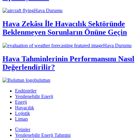
Hava Durumu
Hava Zekâsı İle Havacılık Sektöründe
Beklenmeyen Sorunların Önüne Geçin
Hava Durumu
Hava Tahminlerinin Performansını Nasıl
Değerlendirilir?
buluttan
Endüstriler
Yenilenebilir Enerji
Enerji
Havacılık
Lojistik
Liman
Ürünler
Yenilenebilir Enerji Tahmini