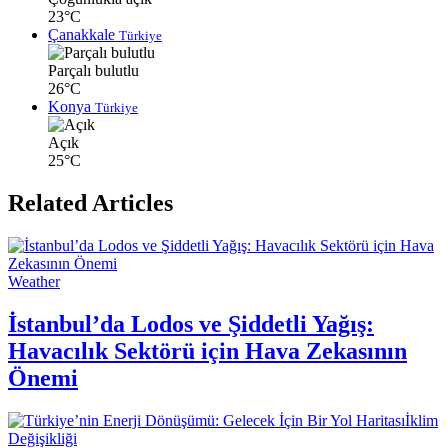
23°C
Çanakkale
Türkiye
Parçalı bulutlu
26°C
Konya
Türkiye
Açık
25°C
Related Articles
Weather
İstanbul’da Lodos ve Şiddetli Yağış:
Havacılık Sektörü için Hava Zekasının
Önemi
İklim
Değişikliği