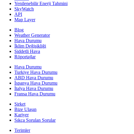
Yenilenebilir Enerji Tahmini
SkyWatch
API
Map Layer
Blog
Weather Generator
Hava Durumu
İklim Değişikliği
Şiddetli Hava
Röportajlar
Hava Durumu
Turkiye Hava Durumu
ABD Hava Durumu
İspanya Hava Durumu
İtalya Hava Durumu
Fransa Hava Durumu
Şirket
Bize Ulaşın
Kariyer
Sıkça Sorulan Sorular
Terimler