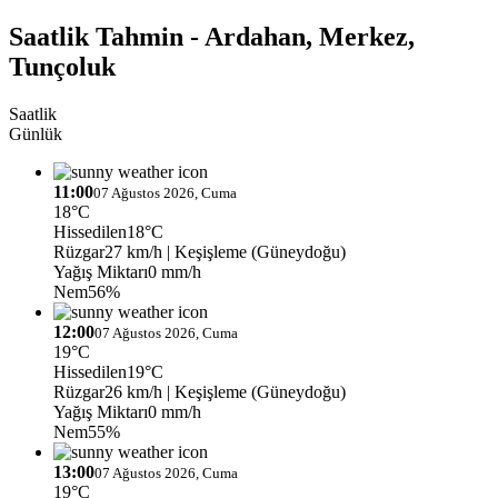
Saatlik Tahmin - Ardahan, Merkez,
Tunçoluk
Saatlik
Günlük
11:00
07 Ağustos 2026, Cuma
18°C
Hissedilen
18°C
Rüzgar
27 km/h
| Keşişleme (Güneydoğu)
Yağış Miktarı
0 mm/h
Nem
56%
12:00
07 Ağustos 2026, Cuma
19°C
Hissedilen
19°C
Rüzgar
26 km/h
| Keşişleme (Güneydoğu)
Yağış Miktarı
0 mm/h
Nem
55%
13:00
07 Ağustos 2026, Cuma
19°C