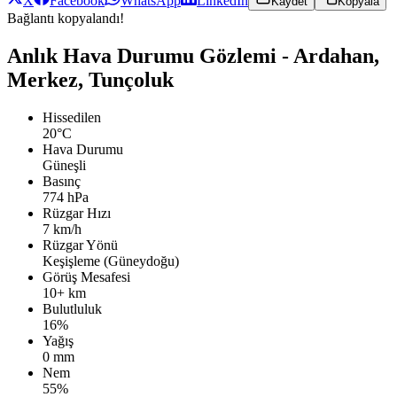
X
Facebook
WhatsApp
LinkedIn
Kaydet
Kopyala
Bağlantı kopyalandı!
Anlık Hava Durumu Gözlemi - Ardahan,
Merkez, Tunçoluk
Hissedilen
20°C
Hava Durumu
Güneşli
Basınç
774 hPa
Rüzgar Hızı
7 km/h
Rüzgar Yönü
Keşişleme (Güneydoğu)
Görüş Mesafesi
10+ km
Bulutluluk
16%
Yağış
0 mm
Nem
55%