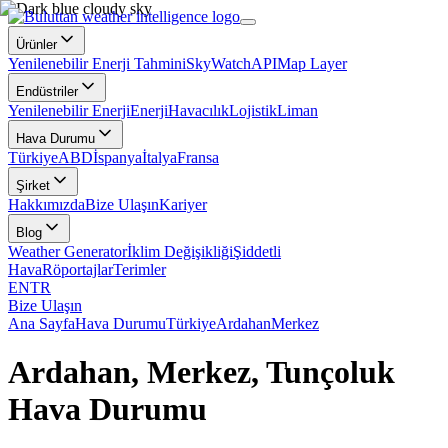
Ürünler
Yenilenebilir Enerji Tahmini
SkyWatch
API
Map Layer
Endüstriler
Yenilenebilir Enerji
Enerji
Havacılık
Lojistik
Liman
Hava Durumu
Türkiye
ABD
İspanya
İtalya
Fransa
Şirket
Hakkımızda
Bize Ulaşın
Kariyer
Blog
Weather Generator
İklim Değişikliği
Şiddetli
Hava
Röportajlar
Terimler
EN
TR
Bize Ulaşın
Ana Sayfa
Hava Durumu
Türkiye
Ardahan
Merkez
Ardahan, Merkez, Tunçoluk
Hava Durumu