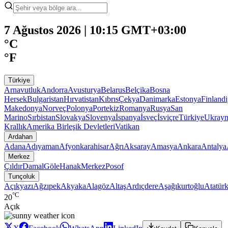
7 Ağustos 2026 | 10:15 GMT+03:00
°C
°F
Türkiye
Arnavutluk
Andorra
Avusturya
Belarus
Belçika
Bosna
Hersek
Bulgaristan
Hırvatistan
Kıbrıs
Çekya
Danimarka
Estonya
Finland
Makedonya
Norveç
Polonya
Portekiz
Romanya
Rusya
San
Marino
Sırbistan
Slovakya
Slovenya
İspanya
İsveç
İsviçre
Türkiye
Ukray
Krallık
Amerika Birleşik Devletleri
Vatikan
Ardahan
Adana
Adıyaman
Afyonkarahisar
Ağrı
Aksaray
Amasya
Ankara
Antalya
Merkez
Çıldır
Damal
Göle
Hanak
Merkez
Posof
Tunçoluk
Açıkyazı
Ağzıpek
Akyaka
Alagöz
Altaş
Ardıçdere
Aşağıkurtoğlu
Atatür
°C
20
Açık