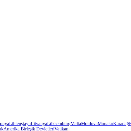
tonya
Lihtenştayn
Litvanya
Lüksemburg
Malta
Moldova
Monako
Karadağ
ık
Amerika Birleşik Devletleri
Vatikan