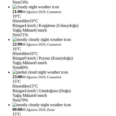
Nem
74%
21:00
08 Ağustos 2026, Cumartesi
19°C
Hissedilen
19°C
Rüzgar
4 km/h
| Keşişleme (Güneydoğu)
Yağış Miktarı
0 mm/h
Nem
71%
22:00
08 Ağustos 2026, Cumartesi
16°C
Hissedilen
16°C
Rüzgar
9 km/h
| Poyraz (Kuzeydoğu)
Yağış Miktarı
0 mm/h
Nem
80%
23:00
08 Ağustos 2026, Cumartesi
15°C
Hissedilen
15°C
Rüzgar
4 km/h
| Gündoğusu (Doğu)
Yağış Miktarı
0 mm/h
Nem
79%
00:00
09 Ağustos 2026, Pazar
15°C