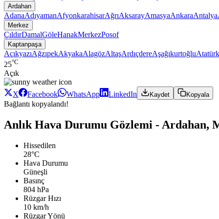
Ardahan
Adana
Adıyaman
Afyonkarahisar
Ağrı
Aksaray
Amasya
Ankara
Antalya
Merkez
Çıldır
Damal
Göle
Hanak
Merkez
Posof
Kaptanpaşa
Açıkyazı
Ağzıpek
Akyaka
Alagöz
Altaş
Ardıçdere
Aşağıkurtoğlu
Atatür
°C
25
Açık
X
Facebook
WhatsApp
LinkedIn
Kaydet
Kopyala
Bağlantı kopyalandı!
Anlık Hava Durumu Gözlemi - Ardahan, 
Hissedilen
28°C
Hava Durumu
Güneşli
Basınç
804 hPa
Rüzgar Hızı
10 km/h
Rüzgar Yönü