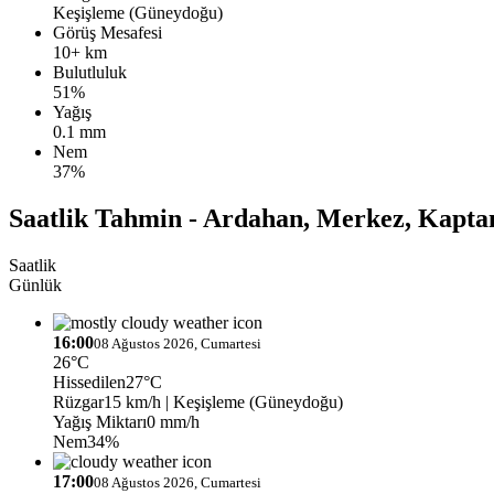
Keşişleme (Güneydoğu)
Görüş Mesafesi
10+ km
Bulutluluk
51%
Yağış
0.1 mm
Nem
37%
Saatlik Tahmin - Ardahan, Merkez, Kapta
Saatlik
Günlük
16:00
08 Ağustos 2026, Cumartesi
26°C
Hissedilen
27°C
Rüzgar
15 km/h
| Keşişleme (Güneydoğu)
Yağış Miktarı
0 mm/h
Nem
34%
17:00
08 Ağustos 2026, Cumartesi