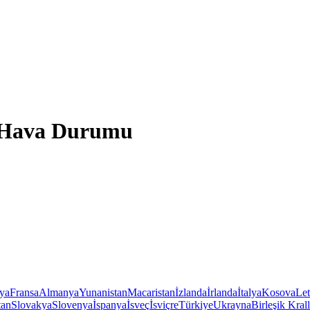
 Hava Durumu
iya
Fransa
Almanya
Yunanistan
Macaristan
İzlanda
İrlanda
İtalya
Kosova
Le
tan
Slovakya
Slovenya
İspanya
İsveç
İsviçre
Türkiye
Ukrayna
Birleşik Krall