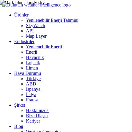
Ürünler
Yenilenebilir Enerji Tahmini
SkyWatch
API
Map Layer
Endüstriler
Yenilenebilir Enerji
Enerji
Havacılık
Lojistik
Liman
Hava Durumu
Türkiye
ABD
İspanya
İtalya
Fransa
Şirket
Hakkımızda
Bize Ulaşın
Kariyer
Blog
Weather Generator