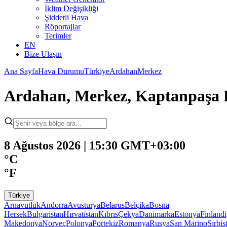
İklim Değişikliği
Şiddetli Hava
Röportajlar
Terimler
EN
Bize Ulaşın
Ana Sayfa
Hava Durumu
Türkiye
Ardahan
Merkez
Ardahan, Merkez, Kaptanpaşa
8 Ağustos 2026 | 15:30 GMT+03:00
°C
°F
Türkiye
Arnavutluk
Andorra
Avusturya
Belarus
Belçika
Bosna
Hersek
Bulgaristan
Hırvatistan
Kıbrıs
Çekya
Danimarka
Estonya
Finland
Makedonya
Norveç
Polonya
Portekiz
Romanya
Rusya
San Marino
Sırbis