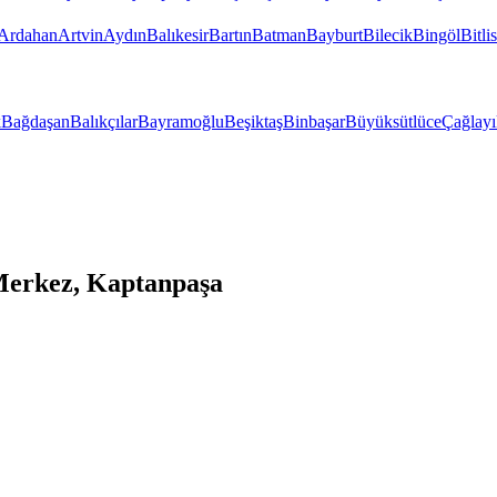
Ardahan
Artvin
Aydın
Balıkesir
Bartın
Batman
Bayburt
Bilecik
Bingöl
Bitlis
k
Bağdaşan
Balıkçılar
Bayramoğlu
Beşiktaş
Binbaşar
Büyüksütlüce
Çağlayı
Merkez, Kaptanpaşa