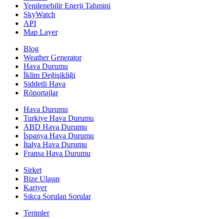
Yenilenebilir Enerji Tahmini
SkyWatch
API
Map Layer
Blog
Weather Generator
Hava Durumu
İklim Değişikliği
Şiddetli Hava
Röportajlar
Hava Durumu
Turkiye Hava Durumu
ABD Hava Durumu
İspanya Hava Durumu
İtalya Hava Durumu
Fransa Hava Durumu
Şirket
Bize Ulaşın
Kariyer
Sıkça Sorulan Sorular
Terimler