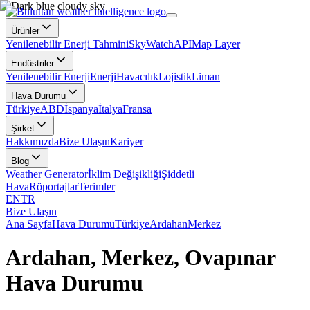
Ürünler
Yenilenebilir Enerji Tahmini
SkyWatch
API
Map Layer
Endüstriler
Yenilenebilir Enerji
Enerji
Havacılık
Lojistik
Liman
Hava Durumu
Türkiye
ABD
İspanya
İtalya
Fransa
Şirket
Hakkımızda
Bize Ulaşın
Kariyer
Blog
Weather Generator
İklim Değişikliği
Şiddetli
Hava
Röportajlar
Terimler
EN
TR
Bize Ulaşın
Ana Sayfa
Hava Durumu
Türkiye
Ardahan
Merkez
Ardahan, Merkez, Ovapınar
Hava Durumu