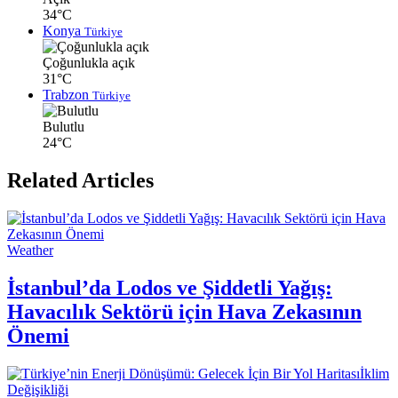
34°C
Konya
Türkiye
Çoğunlukla açık
31°C
Trabzon
Türkiye
Bulutlu
24°C
Related Articles
Weather
İstanbul’da Lodos ve Şiddetli Yağış:
Havacılık Sektörü için Hava Zekasının
Önemi
İklim
Değişikliği