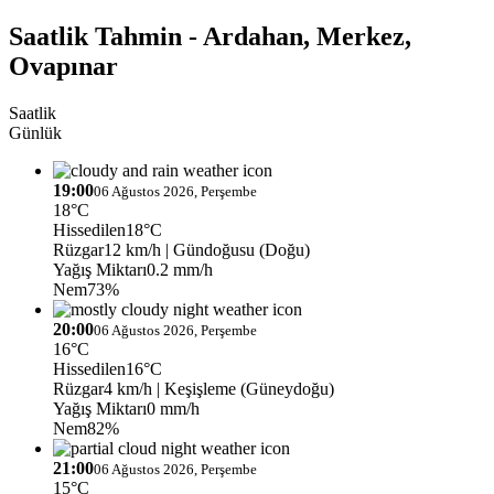
Saatlik Tahmin - Ardahan, Merkez,
Ovapınar
Saatlik
Günlük
19:00
06 Ağustos 2026, Perşembe
18°C
Hissedilen
18°C
Rüzgar
12 km/h
| Gündoğusu (Doğu)
Yağış Miktarı
0.2 mm/h
Nem
73%
20:00
06 Ağustos 2026, Perşembe
16°C
Hissedilen
16°C
Rüzgar
4 km/h
| Keşişleme (Güneydoğu)
Yağış Miktarı
0 mm/h
Nem
82%
21:00
06 Ağustos 2026, Perşembe
15°C