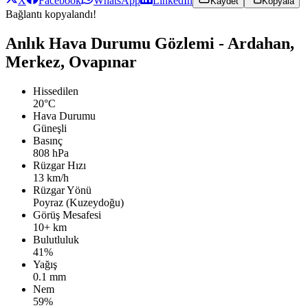
X
Facebook
WhatsApp
LinkedIn
Kaydet
Kopyala
Bağlantı kopyalandı!
Anlık Hava Durumu Gözlemi - Ardahan,
Merkez, Ovapınar
Hissedilen
20°C
Hava Durumu
Güneşli
Basınç
808 hPa
Rüzgar Hızı
13 km/h
Rüzgar Yönü
Poyraz (Kuzeydoğu)
Görüş Mesafesi
10+ km
Bulutluluk
41%
Yağış
0.1 mm
Nem
59%