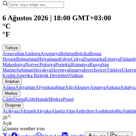
6 Ağustos 2026 | 18:00 GMT+03:00
°C
°F
Türkiye
Arnavutluk
Andorra
Avusturya
Belarus
Belçika
Bosna
Hersek
Bulgaristan
Hırvatistan
Kıbrıs
Çekya
Danimarka
Estonya
Finland
Makedonya
Norveç
Polonya
Portekiz
Romanya
Rusya
San
Marino
Sırbistan
Slovakya
Slovenya
İspanya
İsveç
İsviçre
Türkiye
Ukray
Krallık
Amerika Birleşik Devletleri
Vatikan
Ardahan
Adana
Adıyaman
Afyonkarahisar
Ağrı
Aksaray
Amasya
Ankara
Antalya
Merkez
Çıldır
Damal
Göle
Hanak
Merkez
Posof
Ovapınar
Açıkyazı
Ağzıpek
Akyaka
Alagöz
Altaş
Ardıçdere
Aşağıkurtoğlu
Atatür
°C
20
Açık