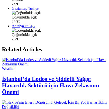
24°C
Gaziantep
Türkiye
Çoğunlukla açık
26°C
Antalya
Türkiye
Çoğunlukla açık
26°C
Related Articles
Weather
İstanbul’da Lodos ve Şiddetli Yağış:
Havacılık Sektörü için Hava Zekasının
Önemi
İklim
Değişikliği