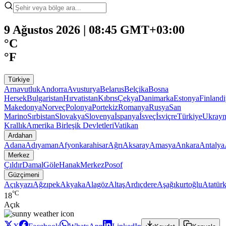
9 Ağustos 2026 | 08:45 GMT+03:00
°C
°F
Türkiye
Arnavutluk
Andorra
Avusturya
Belarus
Belçika
Bosna
Hersek
Bulgaristan
Hırvatistan
Kıbrıs
Çekya
Danimarka
Estonya
Finland
Makedonya
Norveç
Polonya
Portekiz
Romanya
Rusya
San
Marino
Sırbistan
Slovakya
Slovenya
İspanya
İsveç
İsviçre
Türkiye
Ukray
Krallık
Amerika Birleşik Devletleri
Vatikan
Ardahan
Adana
Adıyaman
Afyonkarahisar
Ağrı
Aksaray
Amasya
Ankara
Antalya
Merkez
Çıldır
Damal
Göle
Hanak
Merkez
Posof
Güzçimeni
Açıkyazı
Ağzıpek
Akyaka
Alagöz
Altaş
Ardıçdere
Aşağıkurtoğlu
Atatür
°C
18
Açık