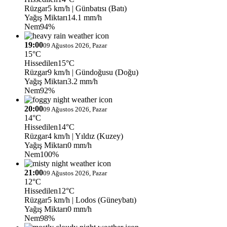
Rüzgar
5 km/h
| Günbatısı (Batı)
Yağış Miktarı
14.1 mm/h
Nem
94%
19:00
09 Ağustos 2026, Pazar
15°C
Hissedilen
15°C
Rüzgar
9 km/h
| Gündoğusu (Doğu)
Yağış Miktarı
3.2 mm/h
Nem
92%
20:00
09 Ağustos 2026, Pazar
14°C
Hissedilen
14°C
Rüzgar
4 km/h
| Yıldız (Kuzey)
Yağış Miktarı
0 mm/h
Nem
100%
21:00
09 Ağustos 2026, Pazar
12°C
Hissedilen
12°C
Rüzgar
5 km/h
| Lodos (Güneybatı)
Yağış Miktarı
0 mm/h
Nem
98%