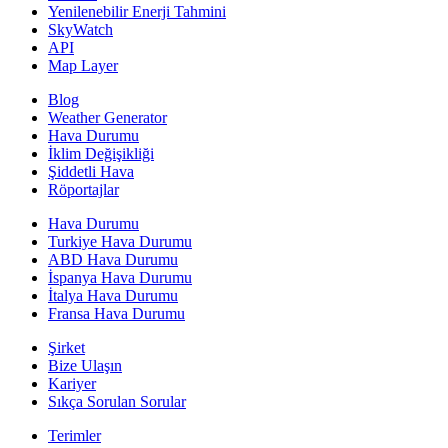
Yenilenebilir Enerji Tahmini
SkyWatch
API
Map Layer
Blog
Weather Generator
Hava Durumu
İklim Değişikliği
Şiddetli Hava
Röportajlar
Hava Durumu
Turkiye Hava Durumu
ABD Hava Durumu
İspanya Hava Durumu
İtalya Hava Durumu
Fransa Hava Durumu
Şirket
Bize Ulaşın
Kariyer
Sıkça Sorulan Sorular
Terimler