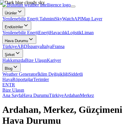
Ürünler
Yenilenebilir Enerji Tahmini
SkyWatch
API
Map Layer
Endüstriler
Yenilenebilir Enerji
Enerji
Havacılık
Lojistik
Liman
Hava Durumu
Türkiye
ABD
İspanya
İtalya
Fransa
Şirket
Hakkımızda
Bize Ulaşın
Kariyer
Blog
Weather Generator
İklim Değişikliği
Şiddetli
Hava
Röportajlar
Terimler
EN
TR
Bize Ulaşın
Ana Sayfa
Hava Durumu
Türkiye
Ardahan
Merkez
Ardahan, Merkez, Güzçimeni
Hava Durumu