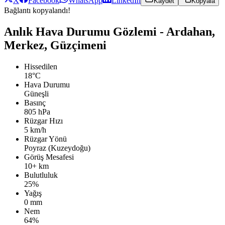
X
Facebook
WhatsApp
LinkedIn
Kaydet
Kopyala
Bağlantı kopyalandı!
Anlık Hava Durumu Gözlemi - Ardahan,
Merkez, Güzçimeni
Hissedilen
18°C
Hava Durumu
Güneşli
Basınç
805 hPa
Rüzgar Hızı
5 km/h
Rüzgar Yönü
Poyraz (Kuzeydoğu)
Görüş Mesafesi
10+ km
Bulutluluk
25%
Yağış
0 mm
Nem
64%