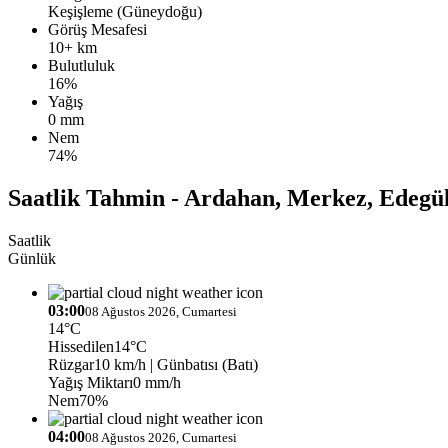
Keşişleme (Güneydoğu)
Görüş Mesafesi
10+ km
Bulutluluk
16%
Yağış
0 mm
Nem
74%
Saatlik Tahmin - Ardahan, Merkez, Edegü
Saatlik
Günlük
03:00
08 Ağustos 2026, Cumartesi
14°C
Hissedilen
14°C
Rüzgar
10 km/h
| Günbatısı (Batı)
Yağış Miktarı
0 mm/h
Nem
70%
04:00
08 Ağustos 2026, Cumartesi