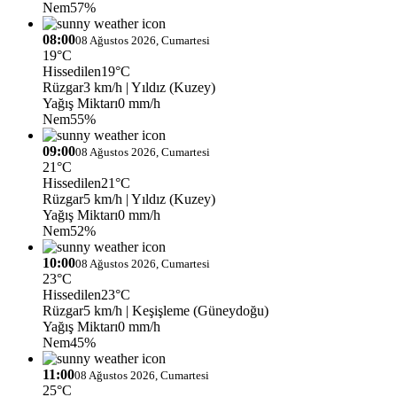
Nem
57%
08:00
08 Ağustos 2026, Cumartesi
19°C
Hissedilen
19°C
Rüzgar
3 km/h
| Yıldız (Kuzey)
Yağış Miktarı
0 mm/h
Nem
55%
09:00
08 Ağustos 2026, Cumartesi
21°C
Hissedilen
21°C
Rüzgar
5 km/h
| Yıldız (Kuzey)
Yağış Miktarı
0 mm/h
Nem
52%
10:00
08 Ağustos 2026, Cumartesi
23°C
Hissedilen
23°C
Rüzgar
5 km/h
| Keşişleme (Güneydoğu)
Yağış Miktarı
0 mm/h
Nem
45%
11:00
08 Ağustos 2026, Cumartesi
25°C