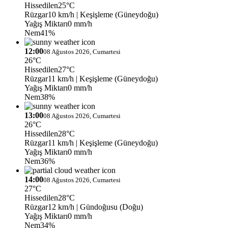
Hissedilen
25°C
Rüzgar
10 km/h
| Keşişleme (Güneydoğu)
Yağış Miktarı
0 mm/h
Nem
41%
12:00
08 Ağustos 2026, Cumartesi
26°C
Hissedilen
27°C
Rüzgar
11 km/h
| Keşişleme (Güneydoğu)
Yağış Miktarı
0 mm/h
Nem
38%
13:00
08 Ağustos 2026, Cumartesi
26°C
Hissedilen
28°C
Rüzgar
11 km/h
| Keşişleme (Güneydoğu)
Yağış Miktarı
0 mm/h
Nem
36%
14:00
08 Ağustos 2026, Cumartesi
27°C
Hissedilen
28°C
Rüzgar
12 km/h
| Gündoğusu (Doğu)
Yağış Miktarı
0 mm/h
Nem
34%