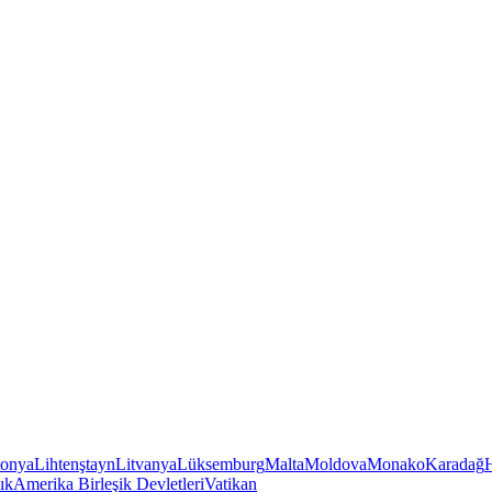
tonya
Lihtenştayn
Litvanya
Lüksemburg
Malta
Moldova
Monako
Karadağ
ık
Amerika Birleşik Devletleri
Vatikan