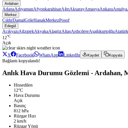
Ardahan
Adana
Adıyaman
Afyonkarahisar
Ağrı
Aksaray
Amasya
Ankara
Antalya
Merkez
Çıldır
Damal
Göle
Hanak
Merkez
Posof
Edegül
Açıkyazı
Ağzıpek
Akyaka
Alagöz
Altaş
Ardıçdere
Aşağıkurtoğlu
Atatür
°C
12
Açık
X
Facebook
WhatsApp
LinkedIn
Kaydet
Kopyala
Bağlantı kopyalandı!
Anlık Hava Durumu Gözlemi - Ardahan, M
Hissedilen
12°C
Hava Durumu
Açık
Basınç
812 hPa
Rüzgar Hızı
2 km/h
Rüzgar Yönü