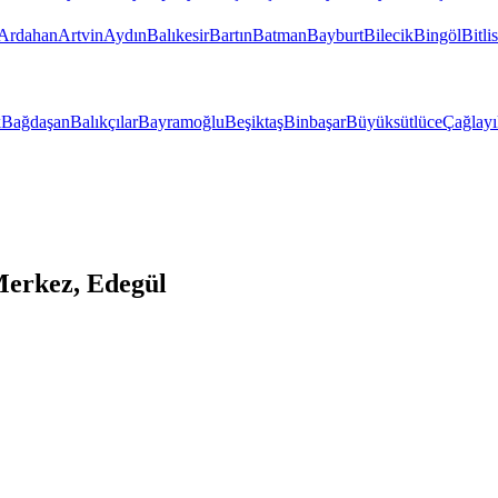
Ardahan
Artvin
Aydın
Balıkesir
Bartın
Batman
Bayburt
Bilecik
Bingöl
Bitlis
k
Bağdaşan
Balıkçılar
Bayramoğlu
Beşiktaş
Binbaşar
Büyüksütlüce
Çağlayı
erkez, Edegül