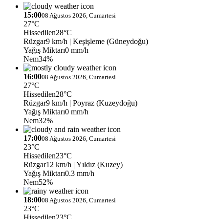
15:00
08 Ağustos 2026, Cumartesi
27°C
Hissedilen
28°C
Rüzgar
9 km/h
| Keşişleme (Güneydoğu)
Yağış Miktarı
0 mm/h
Nem
34%
16:00
08 Ağustos 2026, Cumartesi
27°C
Hissedilen
28°C
Rüzgar
9 km/h
| Poyraz (Kuzeydoğu)
Yağış Miktarı
0 mm/h
Nem
32%
17:00
08 Ağustos 2026, Cumartesi
23°C
Hissedilen
23°C
Rüzgar
12 km/h
| Yıldız (Kuzey)
Yağış Miktarı
0.3 mm/h
Nem
52%
18:00
08 Ağustos 2026, Cumartesi
23°C
Hissedilen
23°C