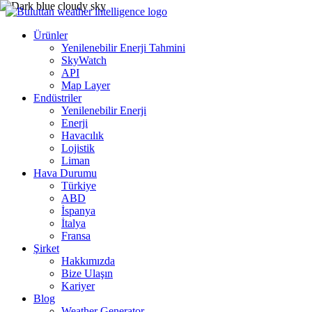
Ürünler
Yenilenebilir Enerji Tahmini
SkyWatch
API
Map Layer
Endüstriler
Yenilenebilir Enerji
Enerji
Havacılık
Lojistik
Liman
Hava Durumu
Türkiye
ABD
İspanya
İtalya
Fransa
Şirket
Hakkımızda
Bize Ulaşın
Kariyer
Blog
Weather Generator