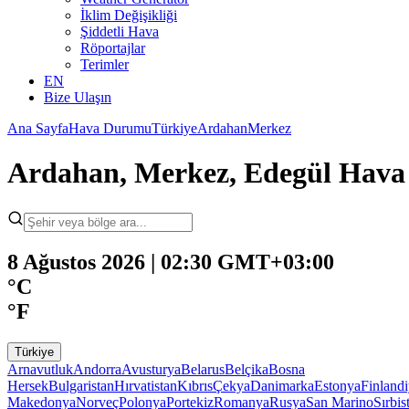
İklim Değişikliği
Şiddetli Hava
Röportajlar
Terimler
EN
Bize Ulaşın
Ana Sayfa
Hava Durumu
Türkiye
Ardahan
Merkez
Ardahan, Merkez, Edegül Hav
8 Ağustos 2026 | 02:30 GMT+03:00
°C
°F
Türkiye
Arnavutluk
Andorra
Avusturya
Belarus
Belçika
Bosna
Hersek
Bulgaristan
Hırvatistan
Kıbrıs
Çekya
Danimarka
Estonya
Finland
Makedonya
Norveç
Polonya
Portekiz
Romanya
Rusya
San Marino
Sırbis