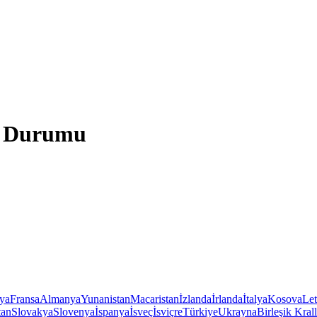
a Durumu
iya
Fransa
Almanya
Yunanistan
Macaristan
İzlanda
İrlanda
İtalya
Kosova
Le
tan
Slovakya
Slovenya
İspanya
İsveç
İsviçre
Türkiye
Ukrayna
Birleşik Krall