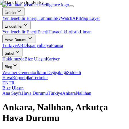
Ürünler
Yenilenebilir Enerji Tahmini
SkyWatch
API
Map Layer
Endüstriler
Yenilenebilir Enerji
Enerji
Havacılık
Lojistik
Liman
Hava Durumu
Türkiye
ABD
İspanya
İtalya
Fransa
Şirket
Hakkımızda
Bize Ulaşın
Kariyer
Blog
Weather Generator
İklim Değişikliği
Şiddetli
Hava
Röportajlar
Terimler
EN
TR
Bize Ulaşın
Ana Sayfa
Hava Durumu
Türkiye
Ankara
Nallıhan
Ankara, Nallıhan, Arkutça
Hava Durumu