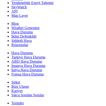
Yenilenebilir Enerji Tahmini
SkyWatch
API
Map Layer
Blog
Weather Generator
Hava Durumu
İklim Değişikliği
Şiddetli Hava
Röportajlar
Hava Durumu
Turkiye Hava Durumu
ABD Hava Durumu
İspanya Hava Durumu
İtalya Hava Durumu
Fransa Hava Durumu
Şirket
Bize Ulaşın
Kariyer
Sıkça Sorulan Sorular
Terimler