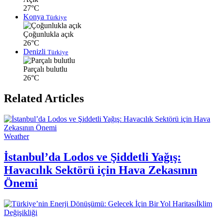
27°C
Konya
Türkiye
Çoğunlukla açık
26°C
Denizli
Türkiye
Parçalı bulutlu
26°C
Related Articles
Weather
İstanbul’da Lodos ve Şiddetli Yağış:
Havacılık Sektörü için Hava Zekasının
Önemi
İklim
Değişikliği