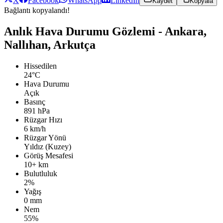
X
Facebook
WhatsApp
LinkedIn
Kaydet
Kopyala
Bağlantı kopyalandı!
Anlık Hava Durumu Gözlemi - Ankara,
Nallıhan, Arkutça
Hissedilen
24°C
Hava Durumu
Açık
Basınç
891 hPa
Rüzgar Hızı
6 km/h
Rüzgar Yönü
Yıldız (Kuzey)
Görüş Mesafesi
10+ km
Bulutluluk
2%
Yağış
0 mm
Nem
55%