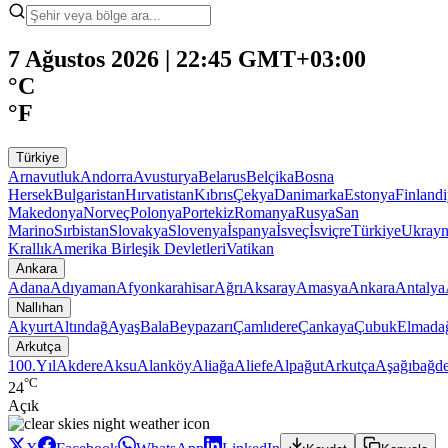
7 Ağustos 2026 | 22:45 GMT+03:00
°C
°F
Türkiye
Arnavutluk
Andorra
Avusturya
Belarus
Belçika
Bosna
Hersek
Bulgaristan
Hırvatistan
Kıbrıs
Çekya
Danimarka
Estonya
Finland
Makedonya
Norveç
Polonya
Portekiz
Romanya
Rusya
San
Marino
Sırbistan
Slovakya
Slovenya
İspanya
İsveç
İsviçre
Türkiye
Ukray
Krallık
Amerika Birleşik Devletleri
Vatikan
Ankara
Adana
Adıyaman
Afyonkarahisar
Ağrı
Aksaray
Amasya
Ankara
Antalya
Nallıhan
Akyurt
Altındağ
Ayaş
Bala
Beypazarı
Çamlıdere
Çankaya
Çubuk
Elmada
Arkutça
100.Yıl
Akdere
Aksu
Alanköy
Aliağa
Aliefe
Alpağut
Arkutça
Aşağıbağde
°C
24
Açık