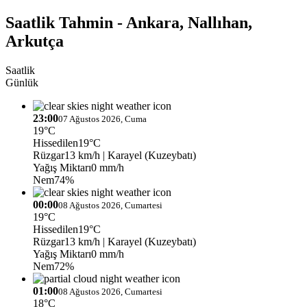
Saatlik Tahmin - Ankara, Nallıhan,
Arkutça
Saatlik
Günlük
23:00
07 Ağustos 2026, Cuma
19°C
Hissedilen
19°C
Rüzgar
13 km/h
| Karayel (Kuzeybatı)
Yağış Miktarı
0 mm/h
Nem
74%
00:00
08 Ağustos 2026, Cumartesi
19°C
Hissedilen
19°C
Rüzgar
13 km/h
| Karayel (Kuzeybatı)
Yağış Miktarı
0 mm/h
Nem
72%
01:00
08 Ağustos 2026, Cumartesi
18°C