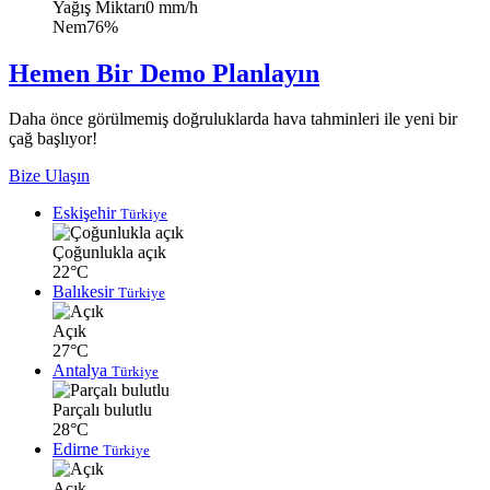
Yağış Miktarı
0 mm/h
Nem
76%
Hemen Bir Demo Planlayın
Daha önce görülmemiş doğruluklarda hava tahminleri ile yeni bir
çağ başlıyor!
Bize Ulaşın
Eskişehir
Türkiye
Çoğunlukla açık
22°C
Balıkesir
Türkiye
Açık
27°C
Antalya
Türkiye
Parçalı bulutlu
28°C
Edirne
Türkiye
Açık