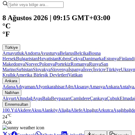
8 Ağustos 2026 | 09:15 GMT+03:00
°C
°F
Türkiye
Arnavutluk
Andorra
Avusturya
Belarus
Belçika
Bosna
Hersek
Bulgaristan
Hırvatistan
Kıbrıs
Çekya
Danimarka
Estonya
Finland
Makedonya
Norveç
Polonya
Portekiz
Romanya
Rusya
San
Marino
Sırbistan
Slovakya
Slovenya
İspanya
İsveç
İsviçre
Türkiye
Ukray
Krallık
Amerika Birleşik Devletleri
Vatikan
Ankara
Adana
Adıyaman
Afyonkarahisar
Ağrı
Aksaray
Amasya
Ankara
Antalya
Nallıhan
Akyurt
Altındağ
Ayaş
Bala
Beypazarı
Çamlıdere
Çankaya
Çubuk
Elmada
Emremsultan
100.Yıl
Akdere
Aksu
Alanköy
Aliağa
Aliefe
Alpağut
Arkutça
Aşağıbağde
°C
24
Açık