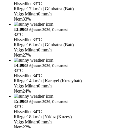
Hissedilen
33°C
Rüzgar
17 km/h
| Günbatısı (Batı)
Yağış Miktarı
0 mm/h
Nem
33%
13:00
08 Ağustos 2026, Cumartesi
32°C
Hissedilen
33°C
Rüzgar
16 km/h
| Günbatısı (Batı)
Yağış Miktarı
0 mm/h
Nem
27%
14:00
08 Ağustos 2026, Cumartesi
33°C
Hissedilen
34°C
Rüzgar
14 km/h
| Karayel (Kuzeybatı)
Yağış Miktarı
0 mm/h
Nem
24%
15:00
08 Ağustos 2026, Cumartesi
33°C
Hissedilen
34°C
Rüzgar
18 km/h
| Yıldız (Kuzey)
Yağış Miktarı
0 mm/h
Nem
22%