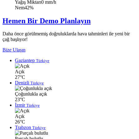
Yağış Miktarı
0 mm/h
Nem
42%
Hemen Bir Demo Planlayın
Daha önce görülmemiş doğruluklarda hava tahminleri ile yeni bir
çağ başlıyor!
Bize Ulaşın
Gaziantep
Türkiye
Açık
27°C
Denizli
Türkiye
Çoğunlukla açık
23°C
İzmir
Türkiye
Açık
26°C
Trabzon
Türkiye
Parçalı bulutlu