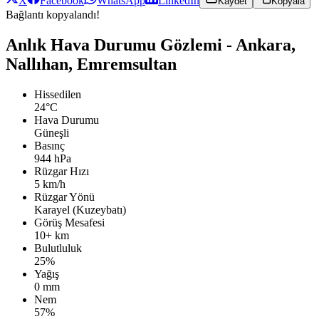
X
Facebook
WhatsApp
LinkedIn
Kaydet
Kopyala
Bağlantı kopyalandı!
Anlık Hava Durumu Gözlemi - Ankara,
Nallıhan, Emremsultan
Hissedilen
24°C
Hava Durumu
Güneşli
Basınç
944 hPa
Rüzgar Hızı
5 km/h
Rüzgar Yönü
Karayel (Kuzeybatı)
Görüş Mesafesi
10+ km
Bulutluluk
25%
Yağış
0 mm
Nem
57%