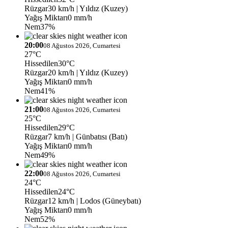
Rüzgar
30 km/h
| Yıldız (Kuzey)
Yağış Miktarı
0 mm/h
Nem
37%
20:00
08 Ağustos 2026, Cumartesi
27°C
Hissedilen
30°C
Rüzgar
20 km/h
| Yıldız (Kuzey)
Yağış Miktarı
0 mm/h
Nem
41%
21:00
08 Ağustos 2026, Cumartesi
25°C
Hissedilen
29°C
Rüzgar
7 km/h
| Günbatısı (Batı)
Yağış Miktarı
0 mm/h
Nem
49%
22:00
08 Ağustos 2026, Cumartesi
24°C
Hissedilen
24°C
Rüzgar
12 km/h
| Lodos (Güneybatı)
Yağış Miktarı
0 mm/h
Nem
52%