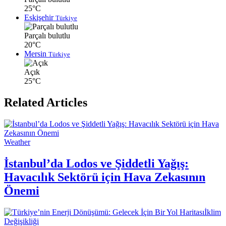
25°C
Eskişehir
Türkiye
Parçalı bulutlu
20°C
Mersin
Türkiye
Açık
25°C
Related Articles
Weather
İstanbul’da Lodos ve Şiddetli Yağış:
Havacılık Sektörü için Hava Zekasının
Önemi
İklim
Değişikliği