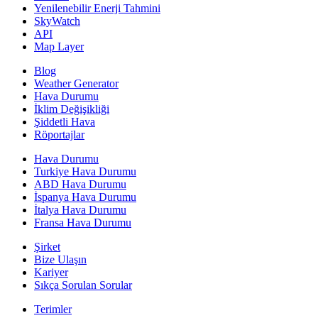
Yenilenebilir Enerji Tahmini
SkyWatch
API
Map Layer
Blog
Weather Generator
Hava Durumu
İklim Değişikliği
Şiddetli Hava
Röportajlar
Hava Durumu
Turkiye Hava Durumu
ABD Hava Durumu
İspanya Hava Durumu
İtalya Hava Durumu
Fransa Hava Durumu
Şirket
Bize Ulaşın
Kariyer
Sıkça Sorulan Sorular
Terimler