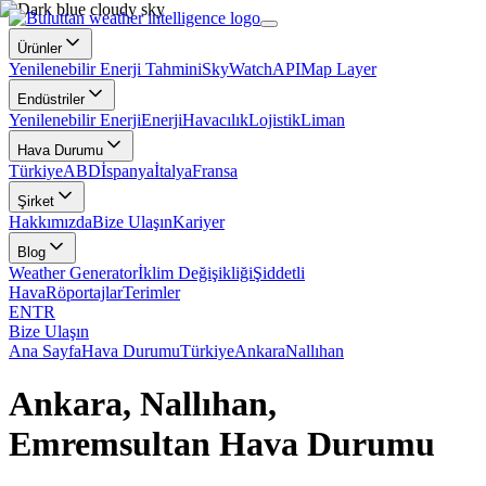
Ürünler
Yenilenebilir Enerji Tahmini
SkyWatch
API
Map Layer
Endüstriler
Yenilenebilir Enerji
Enerji
Havacılık
Lojistik
Liman
Hava Durumu
Türkiye
ABD
İspanya
İtalya
Fransa
Şirket
Hakkımızda
Bize Ulaşın
Kariyer
Blog
Weather Generator
İklim Değişikliği
Şiddetli
Hava
Röportajlar
Terimler
EN
TR
Bize Ulaşın
Ana Sayfa
Hava Durumu
Türkiye
Ankara
Nallıhan
Ankara, Nallıhan,
Emremsultan Hava Durumu