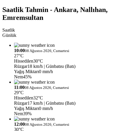
Saatlik Tahmin - Ankara, Nallıhan,
Emremsultan
Saatlik
Günlük
10:00
08 Ağustos 2026, Cumartesi
27°C
Hissedilen
30°C
Rüzgar
18 km/h
| Günbatısı (Batı)
Yağış Miktarı
0 mm/h
Nem
45%
11:00
08 Ağustos 2026, Cumartesi
29°C
Hissedilen
32°C
Rüzgar
17 km/h
| Günbatısı (Batı)
Yağış Miktarı
0 mm/h
Nem
39%
12:00
08 Ağustos 2026, Cumartesi
30°C