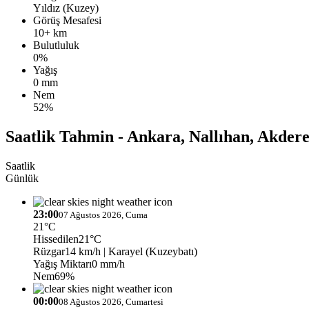
Yıldız (Kuzey)
Görüş Mesafesi
10+ km
Bulutluluk
0%
Yağış
0 mm
Nem
52%
Saatlik Tahmin - Ankara, Nallıhan, Akder
Saatlik
Günlük
23:00
07 Ağustos 2026, Cuma
21°C
Hissedilen
21°C
Rüzgar
14 km/h
| Karayel (Kuzeybatı)
Yağış Miktarı
0 mm/h
Nem
69%
00:00
08 Ağustos 2026, Cumartesi