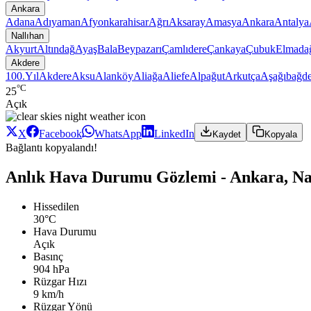
Ankara
Adana
Adıyaman
Afyonkarahisar
Ağrı
Aksaray
Amasya
Ankara
Antalya
Nallıhan
Akyurt
Altındağ
Ayaş
Bala
Beypazarı
Çamlıdere
Çankaya
Çubuk
Elmada
Akdere
100.Yıl
Akdere
Aksu
Alanköy
Aliağa
Aliefe
Alpağut
Arkutça
Aşağıbağde
°C
25
Açık
X
Facebook
WhatsApp
LinkedIn
Kaydet
Kopyala
Bağlantı kopyalandı!
Anlık Hava Durumu Gözlemi - Ankara, Na
Hissedilen
30°C
Hava Durumu
Açık
Basınç
904 hPa
Rüzgar Hızı
9 km/h
Rüzgar Yönü