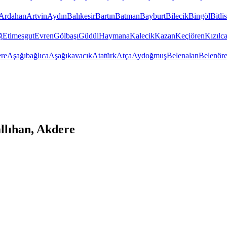
Ardahan
Artvin
Aydın
Balıkesir
Bartın
Batman
Bayburt
Bilecik
Bingöl
Bitlis
ğ
Etimesgut
Evren
Gölbaşı
Güdül
Haymana
Kalecik
Kazan
Keçiören
Kızıl
re
Aşağıbağlıca
Aşağıkavacık
Atatürk
Atça
Aydoğmuş
Belenalan
Belenör
llıhan, Akdere