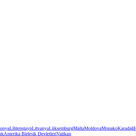
tonya
Lihtenştayn
Litvanya
Lüksemburg
Malta
Moldova
Monako
Karadağ
ık
Amerika Birleşik Devletleri
Vatikan