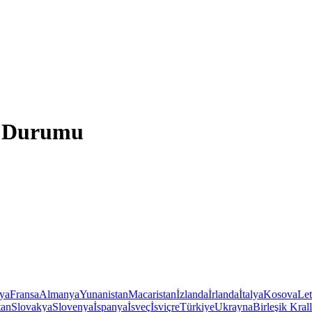
a Durumu
iya
Fransa
Almanya
Yunanistan
Macaristan
İzlanda
İrlanda
İtalya
Kosova
Le
tan
Slovakya
Slovenya
İspanya
İsveç
İsviçre
Türkiye
Ukrayna
Birleşik Krall