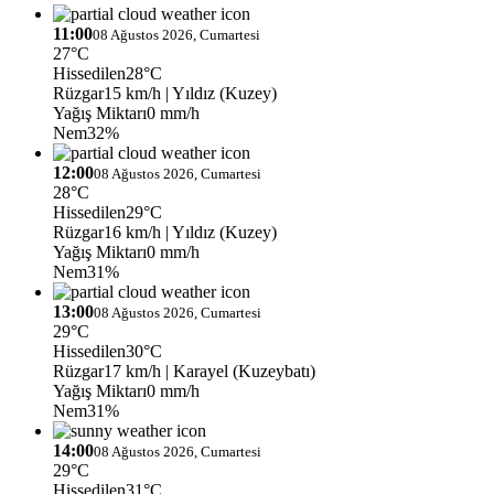
11:00
08 Ağustos 2026, Cumartesi
27°C
Hissedilen
28°C
Rüzgar
15 km/h
| Yıldız (Kuzey)
Yağış Miktarı
0 mm/h
Nem
32%
12:00
08 Ağustos 2026, Cumartesi
28°C
Hissedilen
29°C
Rüzgar
16 km/h
| Yıldız (Kuzey)
Yağış Miktarı
0 mm/h
Nem
31%
13:00
08 Ağustos 2026, Cumartesi
29°C
Hissedilen
30°C
Rüzgar
17 km/h
| Karayel (Kuzeybatı)
Yağış Miktarı
0 mm/h
Nem
31%
14:00
08 Ağustos 2026, Cumartesi
29°C
Hissedilen
31°C