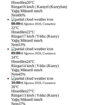
Hissedilen
20°C
Rüzgar
16 km/h
| Karayel (Kuzeybatı)
Yağış Miktarı
0 mm/h
Nem
60%
08:00
08 Ağustos 2026, Cumartesi
22°C
Hissedilen
22°C
Rüzgar
17 km/h
| Yıldız (Kuzey)
Yağış Miktarı
0 mm/h
Nem
53%
09:00
08 Ağustos 2026, Cumartesi
24°C
Hissedilen
24°C
Rüzgar
14 km/h
| Yıldız (Kuzey)
Yağış Miktarı
0 mm/h
Nem
45%
10:00
08 Ağustos 2026, Cumartesi
26°C
Hissedilen
27°C
Rüzgar
13 km/h
| Yıldız (Kuzey)
Yağış Miktarı
0 mm/h
Nem
37%