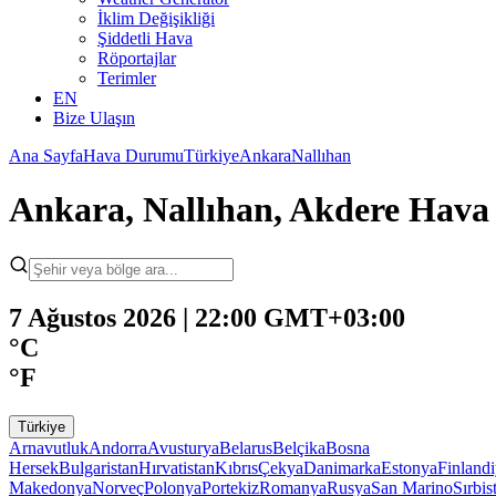
İklim Değişikliği
Şiddetli Hava
Röportajlar
Terimler
EN
Bize Ulaşın
Ana Sayfa
Hava Durumu
Türkiye
Ankara
Nallıhan
Ankara, Nallıhan, Akdere Hav
7 Ağustos 2026 | 22:00 GMT+03:00
°C
°F
Türkiye
Arnavutluk
Andorra
Avusturya
Belarus
Belçika
Bosna
Hersek
Bulgaristan
Hırvatistan
Kıbrıs
Çekya
Danimarka
Estonya
Finland
Makedonya
Norveç
Polonya
Portekiz
Romanya
Rusya
San Marino
Sırbis