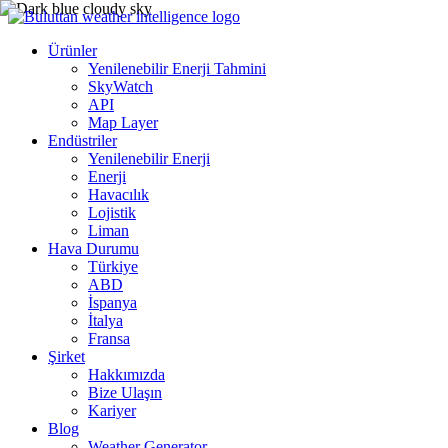
Ürünler
Yenilenebilir Enerji Tahmini
SkyWatch
API
Map Layer
Endüstriler
Yenilenebilir Enerji
Enerji
Havacılık
Lojistik
Liman
Hava Durumu
Türkiye
ABD
İspanya
İtalya
Fransa
Şirket
Hakkımızda
Bize Ulaşın
Kariyer
Blog
Weather Generator