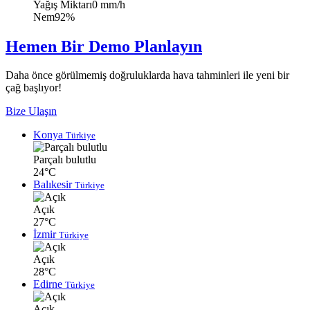
Yağış Miktarı
0 mm/h
Nem
92%
Hemen Bir Demo Planlayın
Daha önce görülmemiş doğruluklarda hava tahminleri ile yeni bir
çağ başlıyor!
Bize Ulaşın
Konya
Türkiye
Parçalı bulutlu
24°C
Balıkesir
Türkiye
Açık
27°C
İzmir
Türkiye
Açık
28°C
Edirne
Türkiye
Açık