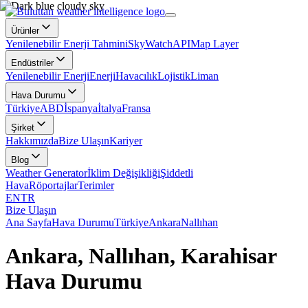
Ürünler
Yenilenebilir Enerji Tahmini
SkyWatch
API
Map Layer
Endüstriler
Yenilenebilir Enerji
Enerji
Havacılık
Lojistik
Liman
Hava Durumu
Türkiye
ABD
İspanya
İtalya
Fransa
Şirket
Hakkımızda
Bize Ulaşın
Kariyer
Blog
Weather Generator
İklim Değişikliği
Şiddetli
Hava
Röportajlar
Terimler
EN
TR
Bize Ulaşın
Ana Sayfa
Hava Durumu
Türkiye
Ankara
Nallıhan
Ankara, Nallıhan, Karahisar
Hava Durumu