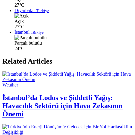
27°C
Diyarbakır
Türkiye
Açık
27°C
İstanbul
Türkiye
Parçalı bulutlu
24°C
Related Articles
Weather
İstanbul’da Lodos ve Şiddetli Yağış:
Havacılık Sektörü için Hava Zekasının
Önemi
İklim
Değişikliği