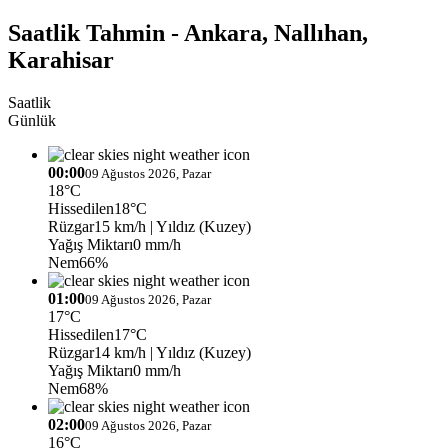
Saatlik Tahmin - Ankara, Nallıhan,
Karahisar
Saatlik
Günlük
00:00
09 Ağustos 2026, Pazar
18°C
Hissedilen
18°C
Rüzgar
15 km/h
| Yıldız (Kuzey)
Yağış Miktarı
0 mm/h
Nem
66%
01:00
09 Ağustos 2026, Pazar
17°C
Hissedilen
17°C
Rüzgar
14 km/h
| Yıldız (Kuzey)
Yağış Miktarı
0 mm/h
Nem
68%
02:00
09 Ağustos 2026, Pazar
16°C