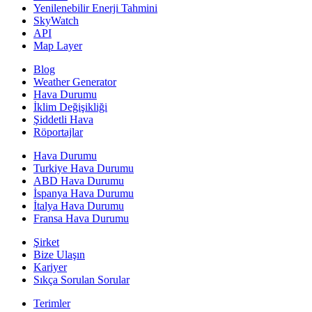
Yenilenebilir Enerji Tahmini
SkyWatch
API
Map Layer
Blog
Weather Generator
Hava Durumu
İklim Değişikliği
Şiddetli Hava
Röportajlar
Hava Durumu
Turkiye Hava Durumu
ABD Hava Durumu
İspanya Hava Durumu
İtalya Hava Durumu
Fransa Hava Durumu
Şirket
Bize Ulaşın
Kariyer
Sıkça Sorulan Sorular
Terimler