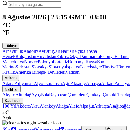
8 Ağustos 2026 | 23:15 GMT+03:00
°C
°F
Türkiye
Arnavutluk
Andorra
Avusturya
Belarus
Belçika
Bosna
Hersek
Bulgaristan
Hırvatistan
Kıbrıs
Çekya
Danimarka
Estonya
Finland
Makedonya
Norveç
Polonya
Portekiz
Romanya
Rusya
San
Marino
Sırbistan
Slovakya
Slovenya
İspanya
İsveç
İsviçre
Türkiye
Ukray
Krallık
Amerika Birleşik Devletleri
Vatikan
Ankara
Adana
Adıyaman
Afyonkarahisar
Ağrı
Aksaray
Amasya
Ankara
Antalya
Nallıhan
Akyurt
Altındağ
Ayaş
Bala
Beypazarı
Çamlıdere
Çankaya
Çubuk
Elmada
Karahisar
100.Yıl
Akdere
Aksu
Alanköy
Aliağa
Aliefe
Alpağut
Arkutça
Aşağıbağde
°C
23
Açık