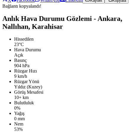
X
Facebook
WhatsApp
LinkedIn
Kaydet
Kopyala
Bağlantı kopyalandı!
Anlık Hava Durumu Gözlemi - Ankara,
Nallıhan, Karahisar
Hissedilen
23°C
Hava Durumu
Açık
Basınç
904 hPa
Rüzgar Hızı
9 km/h
Rüzgar Yönü
Yıldız (Kuzey)
Görüş Mesafesi
10+ km
Bulutluluk
0%
Yağış
0 mm
Nem
53%