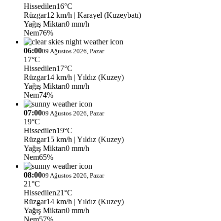
Hissedilen
16°C
Rüzgar
12 km/h
| Karayel (Kuzeybatı)
Yağış Miktarı
0 mm/h
Nem
76%
06:00
09 Ağustos 2026, Pazar
17°C
Hissedilen
17°C
Rüzgar
14 km/h
| Yıldız (Kuzey)
Yağış Miktarı
0 mm/h
Nem
74%
07:00
09 Ağustos 2026, Pazar
19°C
Hissedilen
19°C
Rüzgar
15 km/h
| Yıldız (Kuzey)
Yağış Miktarı
0 mm/h
Nem
65%
08:00
09 Ağustos 2026, Pazar
21°C
Hissedilen
21°C
Rüzgar
14 km/h
| Yıldız (Kuzey)
Yağış Miktarı
0 mm/h
Nem
57%