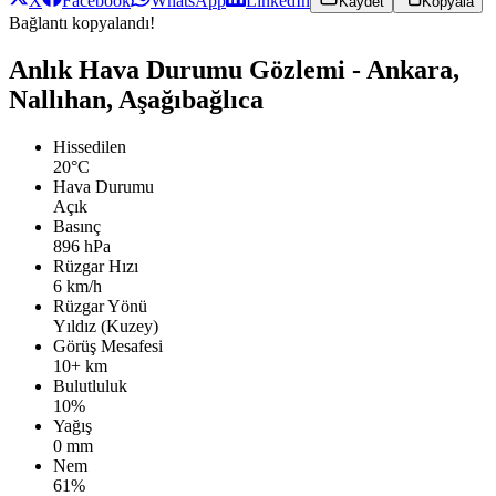
X
Facebook
WhatsApp
LinkedIn
Kaydet
Kopyala
Bağlantı kopyalandı!
Anlık Hava Durumu Gözlemi - Ankara,
Nallıhan, Aşağıbağlıca
Hissedilen
20°C
Hava Durumu
Açık
Basınç
896 hPa
Rüzgar Hızı
6 km/h
Rüzgar Yönü
Yıldız (Kuzey)
Görüş Mesafesi
10+ km
Bulutluluk
10%
Yağış
0 mm
Nem
61%