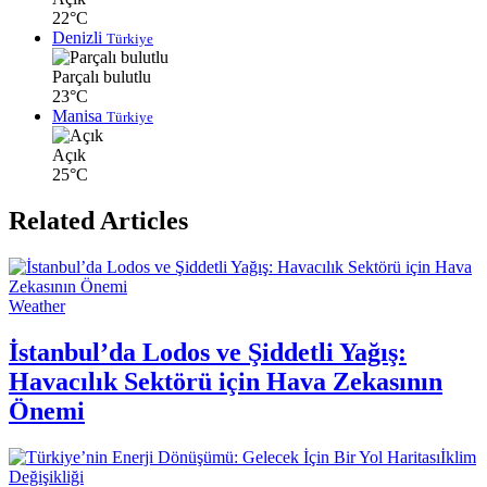
22°C
Denizli
Türkiye
Parçalı bulutlu
23°C
Manisa
Türkiye
Açık
25°C
Related Articles
Weather
İstanbul’da Lodos ve Şiddetli Yağış:
Havacılık Sektörü için Hava Zekasının
Önemi
İklim
Değişikliği