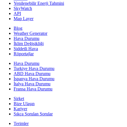
Yenilenebilir Enerji Tahmini
SkyWatch
API
Map Layer
Blog
Weather Generator
Hava Durumu
İklim Değişikliği
Şiddetli Hava
Röportajlar
Hava Durumu
Turkiye Hava Durumu
ABD Hava Durumu
İspanya Hava Durumu
İtalya Hava Durumu
Fransa Hava Durumu
Şirket
Bize Ulaşın
Kariyer
Sıkça Sorulan Sorular
Terimler