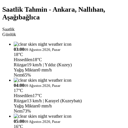
Saatlik Tahmin - Ankara, Nallıhan,
Aşağıbağlıca
Saatlik
Günlük
03:00
09 Ağustos 2026, Pazar
18°C
Hissedilen
18°C
Rüzgar
19 km/h
| Yıldız (Kuzey)
Yağış Miktarı
0 mm/h
Nem
65%
04:00
09 Ağustos 2026, Pazar
17°C
Hissedilen
17°C
Rüzgar
13 km/h
| Karayel (Kuzeybatı)
Yağış Miktarı
0 mm/h
Nem
73%
05:00
09 Ağustos 2026, Pazar
16°C