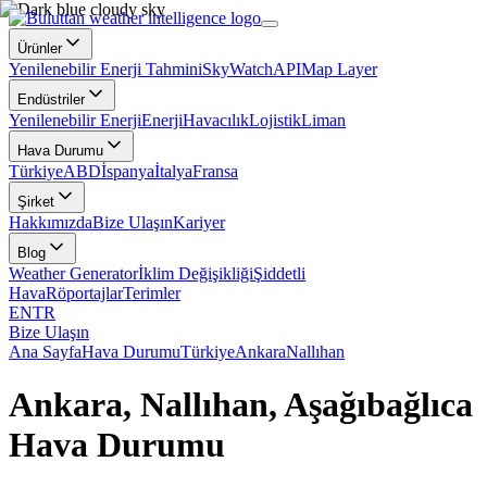
Ürünler
Yenilenebilir Enerji Tahmini
SkyWatch
API
Map Layer
Endüstriler
Yenilenebilir Enerji
Enerji
Havacılık
Lojistik
Liman
Hava Durumu
Türkiye
ABD
İspanya
İtalya
Fransa
Şirket
Hakkımızda
Bize Ulaşın
Kariyer
Blog
Weather Generator
İklim Değişikliği
Şiddetli
Hava
Röportajlar
Terimler
EN
TR
Bize Ulaşın
Ana Sayfa
Hava Durumu
Türkiye
Ankara
Nallıhan
Ankara, Nallıhan, Aşağıbağlıca
Hava Durumu