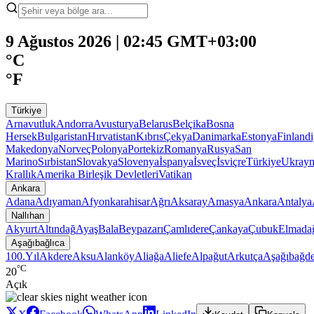
9 Ağustos 2026 | 02:45 GMT+03:00
°C
°F
Türkiye
Arnavutluk
Andorra
Avusturya
Belarus
Belçika
Bosna
Hersek
Bulgaristan
Hırvatistan
Kıbrıs
Çekya
Danimarka
Estonya
Finland
Makedonya
Norveç
Polonya
Portekiz
Romanya
Rusya
San
Marino
Sırbistan
Slovakya
Slovenya
İspanya
İsveç
İsviçre
Türkiye
Ukray
Krallık
Amerika Birleşik Devletleri
Vatikan
Ankara
Adana
Adıyaman
Afyonkarahisar
Ağrı
Aksaray
Amasya
Ankara
Antalya
Nallıhan
Akyurt
Altındağ
Ayaş
Bala
Beypazarı
Çamlıdere
Çankaya
Çubuk
Elmada
Aşağıbağlıca
100.Yıl
Akdere
Aksu
Alanköy
Aliağa
Aliefe
Alpağut
Arkutça
Aşağıbağde
°C
20
Açık