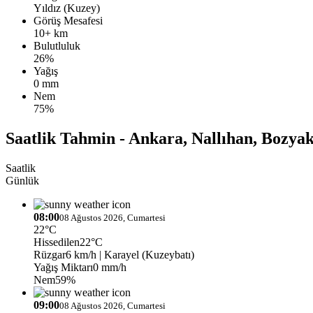
Yıldız (Kuzey)
Görüş Mesafesi
10+ km
Bulutluluk
26%
Yağış
0 mm
Nem
75%
Saatlik Tahmin - Ankara, Nallıhan, Bozya
Saatlik
Günlük
08:00
08 Ağustos 2026, Cumartesi
22°C
Hissedilen
22°C
Rüzgar
6 km/h
| Karayel (Kuzeybatı)
Yağış Miktarı
0 mm/h
Nem
59%
09:00
08 Ağustos 2026, Cumartesi