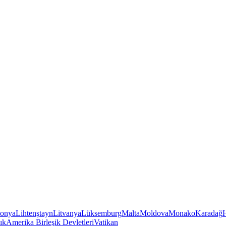
tonya
Lihtenştayn
Litvanya
Lüksemburg
Malta
Moldova
Monako
Karadağ
ık
Amerika Birleşik Devletleri
Vatikan