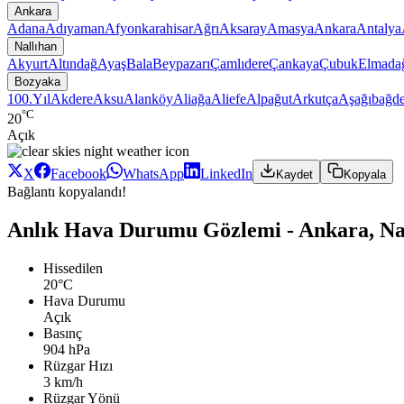
Ankara
Adana
Adıyaman
Afyonkarahisar
Ağrı
Aksaray
Amasya
Ankara
Antalya
Nallıhan
Akyurt
Altındağ
Ayaş
Bala
Beypazarı
Çamlıdere
Çankaya
Çubuk
Elmada
Bozyaka
100.Yıl
Akdere
Aksu
Alanköy
Aliağa
Aliefe
Alpağut
Arkutça
Aşağıbağde
°C
20
Açık
X
Facebook
WhatsApp
LinkedIn
Kaydet
Kopyala
Bağlantı kopyalandı!
Anlık Hava Durumu Gözlemi - Ankara, Na
Hissedilen
20°C
Hava Durumu
Açık
Basınç
904 hPa
Rüzgar Hızı
3 km/h
Rüzgar Yönü