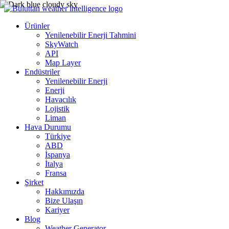
Ürünler
Yenilenebilir Enerji Tahmini
SkyWatch
API
Map Layer
Endüstriler
Yenilenebilir Enerji
Enerji
Havacılık
Lojistik
Liman
Hava Durumu
Türkiye
ABD
İspanya
İtalya
Fransa
Şirket
Hakkımızda
Bize Ulaşın
Kariyer
Blog
Weather Generator