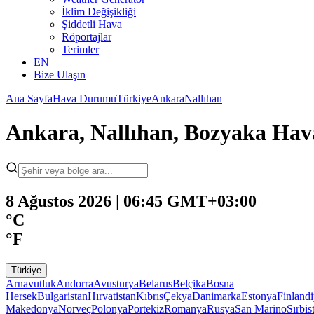
İklim Değişikliği
Şiddetli Hava
Röportajlar
Terimler
EN
Bize Ulaşın
Ana Sayfa
Hava Durumu
Türkiye
Ankara
Nallıhan
Ankara, Nallıhan, Bozyaka Ha
8 Ağustos 2026 | 06:45 GMT+03:00
°C
°F
Türkiye
Arnavutluk
Andorra
Avusturya
Belarus
Belçika
Bosna
Hersek
Bulgaristan
Hırvatistan
Kıbrıs
Çekya
Danimarka
Estonya
Finland
Makedonya
Norveç
Polonya
Portekiz
Romanya
Rusya
San Marino
Sırbis