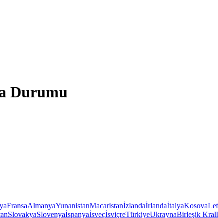
va Durumu
iya
Fransa
Almanya
Yunanistan
Macaristan
İzlanda
İrlanda
İtalya
Kosova
Le
tan
Slovakya
Slovenya
İspanya
İsveç
İsviçre
Türkiye
Ukrayna
Birleşik Krall