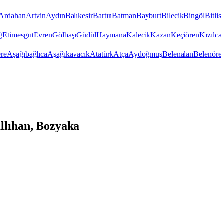
Ardahan
Artvin
Aydın
Balıkesir
Bartın
Batman
Bayburt
Bilecik
Bingöl
Bitlis
ğ
Etimesgut
Evren
Gölbaşı
Güdül
Haymana
Kalecik
Kazan
Keçiören
Kızıl
re
Aşağıbağlıca
Aşağıkavacık
Atatürk
Atça
Aydoğmuş
Belenalan
Belenör
llıhan, Bozyaka