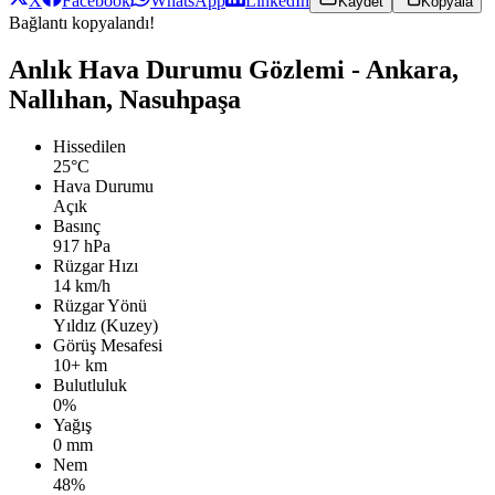
X
Facebook
WhatsApp
LinkedIn
Kaydet
Kopyala
Bağlantı kopyalandı!
Anlık Hava Durumu Gözlemi - Ankara,
Nallıhan, Nasuhpaşa
Hissedilen
25°C
Hava Durumu
Açık
Basınç
917 hPa
Rüzgar Hızı
14 km/h
Rüzgar Yönü
Yıldız (Kuzey)
Görüş Mesafesi
10+ km
Bulutluluk
0%
Yağış
0 mm
Nem
48%