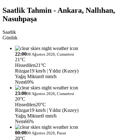
Saatlik Tahmin - Ankara, Nallıhan,
Nasuhpaşa
Saatlik
Günlük
22:00
08 Ağustos 2026, Cumartesi
21°C
Hissedilen
21°C
Rüzgar
19 km/h
| Yıldız (Kuzey)
Yağış Miktarı
0 mm/h
Nem
69%
23:00
08 Ağustos 2026, Cumartesi
20°C
Hissedilen
20°C
Rüzgar
19 km/h
| Yıldız (Kuzey)
Yağış Miktarı
0 mm/h
Nem
66%
00:00
09 Ağustos 2026, Pazar
20°C