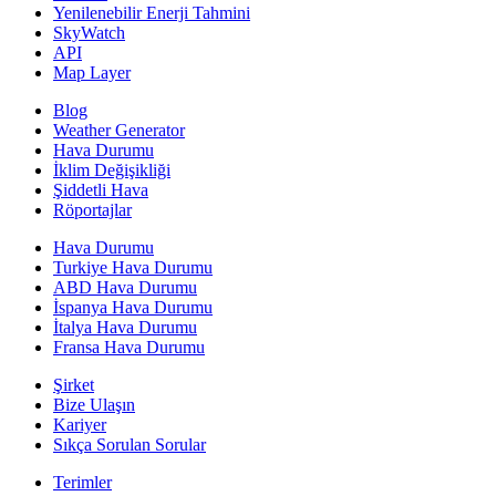
Yenilenebilir Enerji Tahmini
SkyWatch
API
Map Layer
Blog
Weather Generator
Hava Durumu
İklim Değişikliği
Şiddetli Hava
Röportajlar
Hava Durumu
Turkiye Hava Durumu
ABD Hava Durumu
İspanya Hava Durumu
İtalya Hava Durumu
Fransa Hava Durumu
Şirket
Bize Ulaşın
Kariyer
Sıkça Sorulan Sorular
Terimler