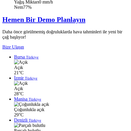
Yağış Miktarı
0 mm/h
Nem
77%
Hemen Bir Demo Planlayın
Daha önce görülmemiş doğruluklarda hava tahminleri ile yeni bir
çağ başlıyor!
Bize Ulaşın
Bursa
Türkiye
Açık
21°C
İzmir
Türkiye
Açık
28°C
Manisa
Türkiye
Çoğunlukla açık
29°C
Denizli
Türkiye
Parçalı bulutlu