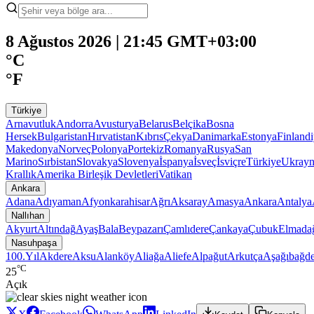
8 Ağustos 2026 | 21:45 GMT+03:00
°C
°F
Türkiye
Arnavutluk
Andorra
Avusturya
Belarus
Belçika
Bosna
Hersek
Bulgaristan
Hırvatistan
Kıbrıs
Çekya
Danimarka
Estonya
Finland
Makedonya
Norveç
Polonya
Portekiz
Romanya
Rusya
San
Marino
Sırbistan
Slovakya
Slovenya
İspanya
İsveç
İsviçre
Türkiye
Ukray
Krallık
Amerika Birleşik Devletleri
Vatikan
Ankara
Adana
Adıyaman
Afyonkarahisar
Ağrı
Aksaray
Amasya
Ankara
Antalya
Nallıhan
Akyurt
Altındağ
Ayaş
Bala
Beypazarı
Çamlıdere
Çankaya
Çubuk
Elmada
Nasuhpaşa
100.Yıl
Akdere
Aksu
Alanköy
Aliağa
Aliefe
Alpağut
Arkutça
Aşağıbağde
°C
25
Açık