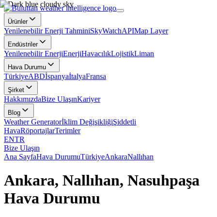
Ürünler
Yenilenebilir Enerji Tahmini
SkyWatch
API
Map Layer
Endüstriler
Yenilenebilir Enerji
Enerji
Havacılık
Lojistik
Liman
Hava Durumu
Türkiye
ABD
İspanya
İtalya
Fransa
Şirket
Hakkımızda
Bize Ulaşın
Kariyer
Blog
Weather Generator
İklim Değişikliği
Şiddetli
Hava
Röportajlar
Terimler
EN
TR
Bize Ulaşın
Ana Sayfa
Hava Durumu
Türkiye
Ankara
Nallıhan
Ankara, Nallıhan, Nasuhpaşa
Hava Durumu