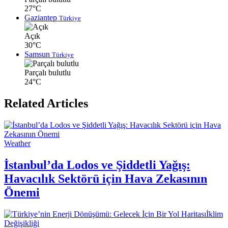
27°C
Gaziantep
Türkiye
Açık
30°C
Samsun
Türkiye
Parçalı bulutlu
24°C
Related Articles
Weather
İstanbul’da Lodos ve Şiddetli Yağış:
Havacılık Sektörü için Hava Zekasının
Önemi
İklim
Değişikliği