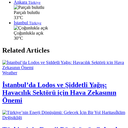
Ankara
Türkiye
Parçalı bulutlu
33°C
İstanbul
Türkiye
Çoğunlukla açık
30°C
Related Articles
Weather
İstanbul’da Lodos ve Şiddetli Yağış:
Havacılık Sektörü için Hava Zekasının
Önemi
İklim
Değişikliği