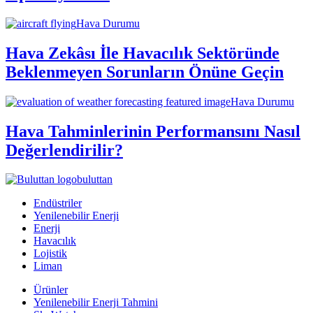
Hava Durumu
Hava Zekâsı İle Havacılık Sektöründe
Beklenmeyen Sorunların Önüne Geçin
Hava Durumu
Hava Tahminlerinin Performansını Nasıl
Değerlendirilir?
buluttan
Endüstriler
Yenilenebilir Enerji
Enerji
Havacılık
Lojistik
Liman
Ürünler
Yenilenebilir Enerji Tahmini