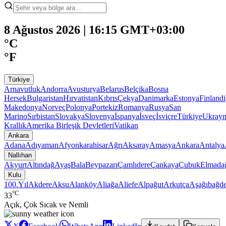
8 Ağustos 2026 | 16:15 GMT+03:00
°C
°F
Türkiye
Arnavutluk
Andorra
Avusturya
Belarus
Belçika
Bosna
Hersek
Bulgaristan
Hırvatistan
Kıbrıs
Çekya
Danimarka
Estonya
Finland
Makedonya
Norveç
Polonya
Portekiz
Romanya
Rusya
San
Marino
Sırbistan
Slovakya
Slovenya
İspanya
İsveç
İsviçre
Türkiye
Ukray
Krallık
Amerika Birleşik Devletleri
Vatikan
Ankara
Adana
Adıyaman
Afyonkarahisar
Ağrı
Aksaray
Amasya
Ankara
Antalya
Nallıhan
Akyurt
Altındağ
Ayaş
Bala
Beypazarı
Çamlıdere
Çankaya
Çubuk
Elmada
Kulu
100.Yıl
Akdere
Aksu
Alanköy
Aliağa
Aliefe
Alpağut
Arkutça
Aşağıbağde
°C
33
Açık, Çok Sıcak ve Nemli