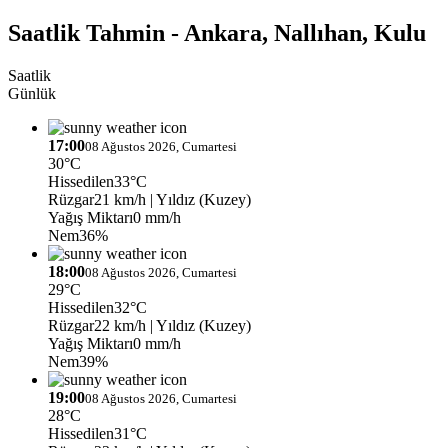
Saatlik Tahmin - Ankara, Nallıhan, Kulu
Saatlik
Günlük
17:00
08 Ağustos 2026, Cumartesi
30°C
Hissedilen
33°C
Rüzgar
21 km/h
| Yıldız (Kuzey)
Yağış Miktarı
0 mm/h
Nem
36%
18:00
08 Ağustos 2026, Cumartesi
29°C
Hissedilen
32°C
Rüzgar
22 km/h
| Yıldız (Kuzey)
Yağış Miktarı
0 mm/h
Nem
39%
19:00
08 Ağustos 2026, Cumartesi
28°C
Hissedilen
31°C