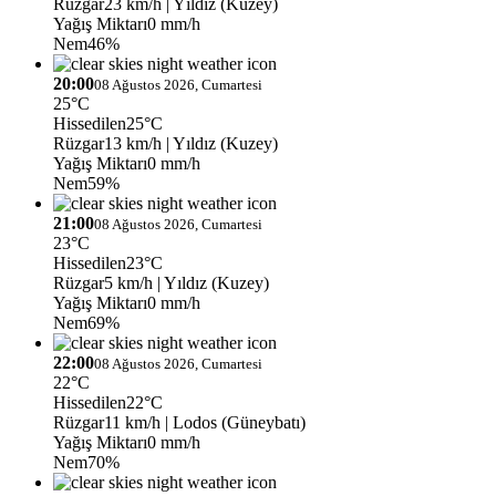
Rüzgar
23 km/h
| Yıldız (Kuzey)
Yağış Miktarı
0 mm/h
Nem
46%
20:00
08 Ağustos 2026, Cumartesi
25°C
Hissedilen
25°C
Rüzgar
13 km/h
| Yıldız (Kuzey)
Yağış Miktarı
0 mm/h
Nem
59%
21:00
08 Ağustos 2026, Cumartesi
23°C
Hissedilen
23°C
Rüzgar
5 km/h
| Yıldız (Kuzey)
Yağış Miktarı
0 mm/h
Nem
69%
22:00
08 Ağustos 2026, Cumartesi
22°C
Hissedilen
22°C
Rüzgar
11 km/h
| Lodos (Güneybatı)
Yağış Miktarı
0 mm/h
Nem
70%