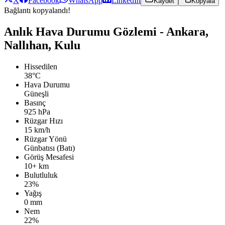
X
Facebook
WhatsApp
LinkedIn
Kaydet
Kopyala
Bağlantı kopyalandı!
Anlık Hava Durumu Gözlemi - Ankara,
Nallıhan, Kulu
Hissedilen
38°C
Hava Durumu
Güneşli
Basınç
925 hPa
Rüzgar Hızı
15 km/h
Rüzgar Yönü
Günbatısı (Batı)
Görüş Mesafesi
10+ km
Bulutluluk
23%
Yağış
0 mm
Nem
22%