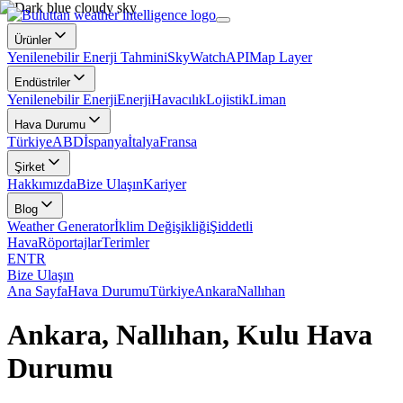
Ürünler
Yenilenebilir Enerji Tahmini
SkyWatch
API
Map Layer
Endüstriler
Yenilenebilir Enerji
Enerji
Havacılık
Lojistik
Liman
Hava Durumu
Türkiye
ABD
İspanya
İtalya
Fransa
Şirket
Hakkımızda
Bize Ulaşın
Kariyer
Blog
Weather Generator
İklim Değişikliği
Şiddetli
Hava
Röportajlar
Terimler
EN
TR
Bize Ulaşın
Ana Sayfa
Hava Durumu
Türkiye
Ankara
Nallıhan
Ankara, Nallıhan, Kulu Hava
Durumu