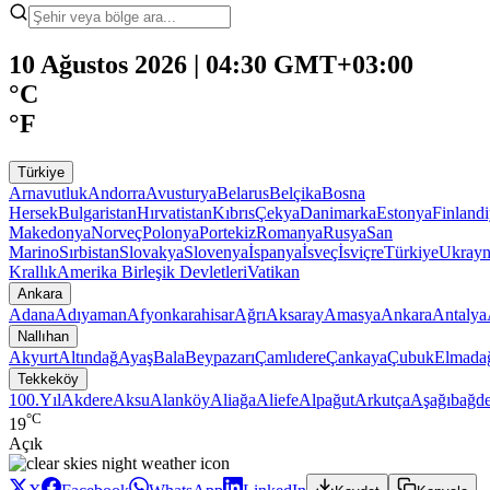
10 Ağustos 2026 | 04:30 GMT+03:00
°C
°F
Türkiye
Arnavutluk
Andorra
Avusturya
Belarus
Belçika
Bosna
Hersek
Bulgaristan
Hırvatistan
Kıbrıs
Çekya
Danimarka
Estonya
Finland
Makedonya
Norveç
Polonya
Portekiz
Romanya
Rusya
San
Marino
Sırbistan
Slovakya
Slovenya
İspanya
İsveç
İsviçre
Türkiye
Ukray
Krallık
Amerika Birleşik Devletleri
Vatikan
Ankara
Adana
Adıyaman
Afyonkarahisar
Ağrı
Aksaray
Amasya
Ankara
Antalya
Nallıhan
Akyurt
Altındağ
Ayaş
Bala
Beypazarı
Çamlıdere
Çankaya
Çubuk
Elmada
Tekkeköy
100.Yıl
Akdere
Aksu
Alanköy
Aliağa
Aliefe
Alpağut
Arkutça
Aşağıbağde
°C
19
Açık