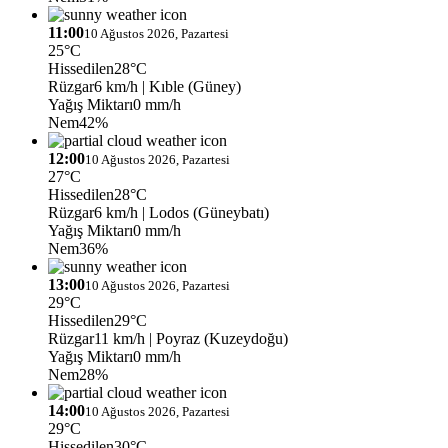
11:00
10 Ağustos 2026, Pazartesi
25°C
Hissedilen
28°C
Rüzgar
6 km/h
| Kıble (Güney)
Yağış Miktarı
0 mm/h
Nem
42%
12:00
10 Ağustos 2026, Pazartesi
27°C
Hissedilen
28°C
Rüzgar
6 km/h
| Lodos (Güneybatı)
Yağış Miktarı
0 mm/h
Nem
36%
13:00
10 Ağustos 2026, Pazartesi
29°C
Hissedilen
29°C
Rüzgar
11 km/h
| Poyraz (Kuzeydoğu)
Yağış Miktarı
0 mm/h
Nem
28%
14:00
10 Ağustos 2026, Pazartesi
29°C
Hissedilen
30°C