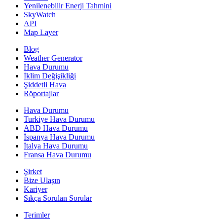
Yenilenebilir Enerji Tahmini
SkyWatch
API
Map Layer
Blog
Weather Generator
Hava Durumu
İklim Değişikliği
Şiddetli Hava
Röportajlar
Hava Durumu
Turkiye Hava Durumu
ABD Hava Durumu
İspanya Hava Durumu
İtalya Hava Durumu
Fransa Hava Durumu
Şirket
Bize Ulaşın
Kariyer
Sıkça Sorulan Sorular
Terimler