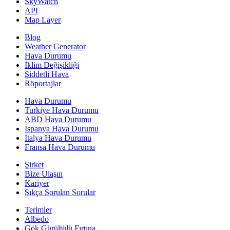
SkyWatch
API
Map Layer
Blog
Weather Generator
Hava Durumu
İklim Değişikliği
Şiddetli Hava
Röportajlar
Hava Durumu
Turkiye Hava Durumu
ABD Hava Durumu
İspanya Hava Durumu
İtalya Hava Durumu
Fransa Hava Durumu
Şirket
Bize Ulaşın
Kariyer
Sıkça Sorulan Sorular
Terimler
Albedo
Gök Gürültülü Fırtına