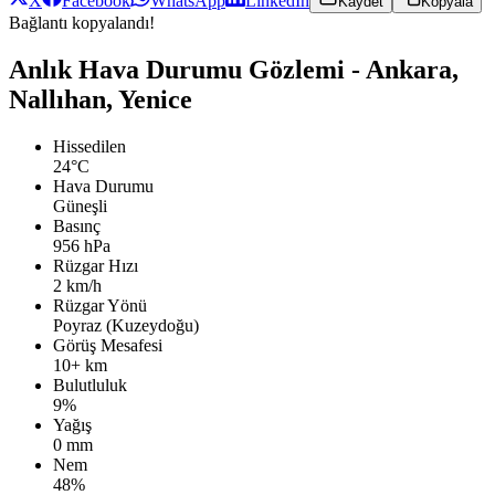
X
Facebook
WhatsApp
LinkedIn
Kaydet
Kopyala
Bağlantı kopyalandı!
Anlık Hava Durumu Gözlemi - Ankara,
Nallıhan, Yenice
Hissedilen
24°C
Hava Durumu
Güneşli
Basınç
956 hPa
Rüzgar Hızı
2 km/h
Rüzgar Yönü
Poyraz (Kuzeydoğu)
Görüş Mesafesi
10+ km
Bulutluluk
9%
Yağış
0 mm
Nem
48%