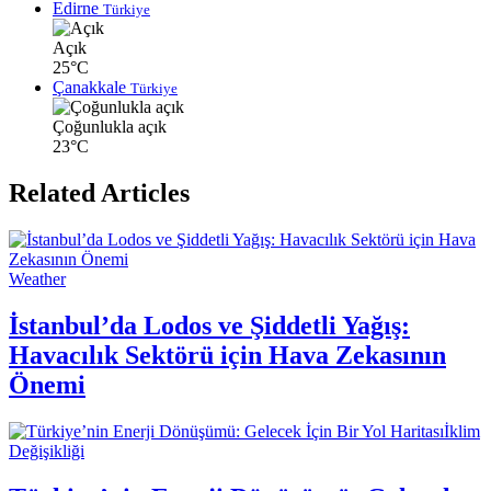
Edirne
Türkiye
Açık
25°C
Çanakkale
Türkiye
Çoğunlukla açık
23°C
Related Articles
Weather
İstanbul’da Lodos ve Şiddetli Yağış:
Havacılık Sektörü için Hava Zekasının
Önemi
İklim
Değişikliği