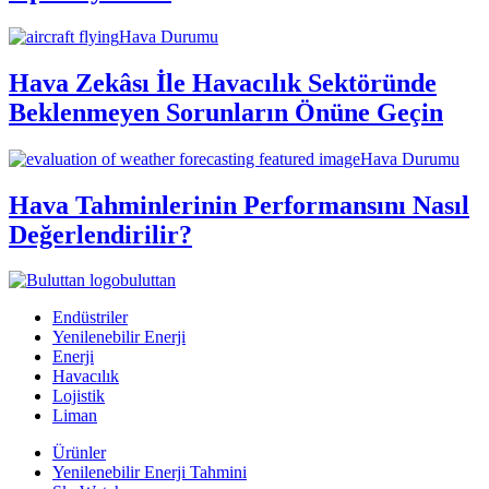
Hava Durumu
Hava Zekâsı İle Havacılık Sektöründe
Beklenmeyen Sorunların Önüne Geçin
Hava Durumu
Hava Tahminlerinin Performansını Nasıl
Değerlendirilir?
buluttan
Endüstriler
Yenilenebilir Enerji
Enerji
Havacılık
Lojistik
Liman
Ürünler
Yenilenebilir Enerji Tahmini