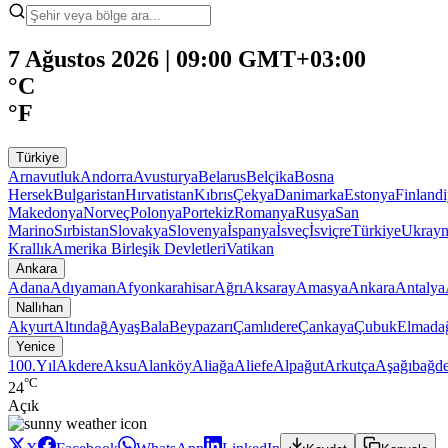
7 Ağustos 2026 | 09:00 GMT+03:00
°C
°F
Türkiye
Arnavutluk
Andorra
Avusturya
Belarus
Belçika
Bosna
Hersek
Bulgaristan
Hırvatistan
Kıbrıs
Çekya
Danimarka
Estonya
Finland
Makedonya
Norveç
Polonya
Portekiz
Romanya
Rusya
San
Marino
Sırbistan
Slovakya
Slovenya
İspanya
İsveç
İsviçre
Türkiye
Ukray
Krallık
Amerika Birleşik Devletleri
Vatikan
Ankara
Adana
Adıyaman
Afyonkarahisar
Ağrı
Aksaray
Amasya
Ankara
Antalya
Nallıhan
Akyurt
Altındağ
Ayaş
Bala
Beypazarı
Çamlıdere
Çankaya
Çubuk
Elmada
Yenice
100.Yıl
Akdere
Aksu
Alanköy
Aliağa
Aliefe
Alpağut
Arkutça
Aşağıbağde
°C
24
Açık