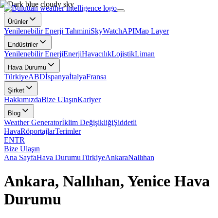
Ürünler
Yenilenebilir Enerji Tahmini
SkyWatch
API
Map Layer
Endüstriler
Yenilenebilir Enerji
Enerji
Havacılık
Lojistik
Liman
Hava Durumu
Türkiye
ABD
İspanya
İtalya
Fransa
Şirket
Hakkımızda
Bize Ulaşın
Kariyer
Blog
Weather Generator
İklim Değişikliği
Şiddetli
Hava
Röportajlar
Terimler
EN
TR
Bize Ulaşın
Ana Sayfa
Hava Durumu
Türkiye
Ankara
Nallıhan
Ankara, Nallıhan, Yenice Hava
Durumu