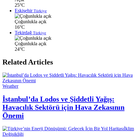
25°C
Eskişehir
Türkiye
Çoğunlukla açık
16°C
Tekirdağ
Türkiye
Çoğunlukla açık
24°C
Related Articles
Weather
İstanbul’da Lodos ve Şiddetli Yağış:
Havacılık Sektörü için Hava Zekasının
Önemi
İklim
Değişikliği