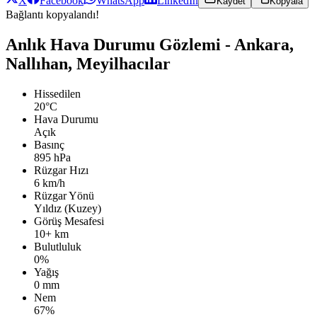
X
Facebook
WhatsApp
LinkedIn
Kaydet
Kopyala
Bağlantı kopyalandı!
Anlık Hava Durumu Gözlemi - Ankara,
Nallıhan, Meyilhacılar
Hissedilen
20°C
Hava Durumu
Açık
Basınç
895 hPa
Rüzgar Hızı
6 km/h
Rüzgar Yönü
Yıldız (Kuzey)
Görüş Mesafesi
10+ km
Bulutluluk
0%
Yağış
0 mm
Nem
67%