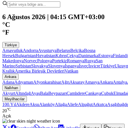
6 Ağustos 2026 | 04:15 GMT+03:00
°C
°F
Türkiye
Arnavutluk
Andorra
Avusturya
Belarus
Belçika
Bosna
Hersek
Bulgaristan
Hırvatistan
Kıbrıs
Çekya
Danimarka
Estonya
Finland
Makedonya
Norveç
Polonya
Portekiz
Romanya
Rusya
San
Marino
Sırbistan
Slovakya
Slovenya
İspanya
İsveç
İsviçre
Türkiye
Ukray
Krallık
Amerika Birleşik Devletleri
Vatikan
Ankara
Adana
Adıyaman
Afyonkarahisar
Ağrı
Aksaray
Amasya
Ankara
Antalya
Nallıhan
Akyurt
Altındağ
Ayaş
Bala
Beypazarı
Çamlıdere
Çankaya
Çubuk
Elmada
Meyilhacılar
100.Yıl
Akdere
Aksu
Alanköy
Aliağa
Aliefe
Alpağut
Arkutça
Aşağıbağde
°C
20
Açık