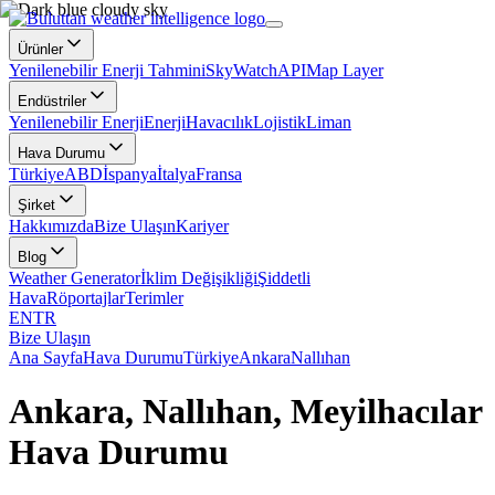
Ürünler
Yenilenebilir Enerji Tahmini
SkyWatch
API
Map Layer
Endüstriler
Yenilenebilir Enerji
Enerji
Havacılık
Lojistik
Liman
Hava Durumu
Türkiye
ABD
İspanya
İtalya
Fransa
Şirket
Hakkımızda
Bize Ulaşın
Kariyer
Blog
Weather Generator
İklim Değişikliği
Şiddetli
Hava
Röportajlar
Terimler
EN
TR
Bize Ulaşın
Ana Sayfa
Hava Durumu
Türkiye
Ankara
Nallıhan
Ankara, Nallıhan, Meyilhacılar
Hava Durumu