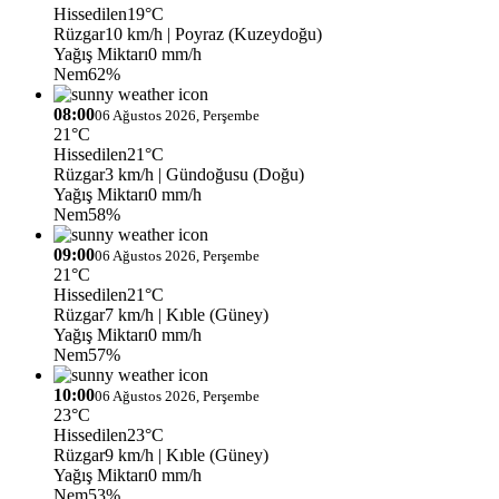
Hissedilen
19°C
Rüzgar
10 km/h
| Poyraz (Kuzeydoğu)
Yağış Miktarı
0 mm/h
Nem
62%
08:00
06 Ağustos 2026, Perşembe
21°C
Hissedilen
21°C
Rüzgar
3 km/h
| Gündoğusu (Doğu)
Yağış Miktarı
0 mm/h
Nem
58%
09:00
06 Ağustos 2026, Perşembe
21°C
Hissedilen
21°C
Rüzgar
7 km/h
| Kıble (Güney)
Yağış Miktarı
0 mm/h
Nem
57%
10:00
06 Ağustos 2026, Perşembe
23°C
Hissedilen
23°C
Rüzgar
9 km/h
| Kıble (Güney)
Yağış Miktarı
0 mm/h
Nem
53%