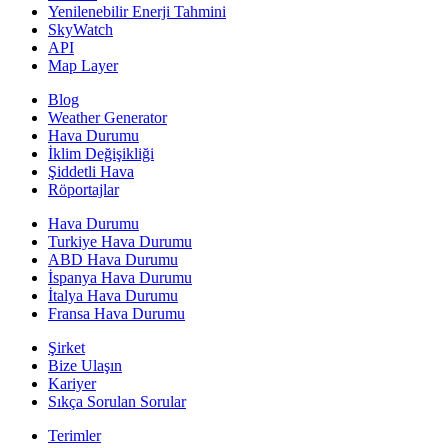
Yenilenebilir Enerji Tahmini
SkyWatch
API
Map Layer
Blog
Weather Generator
Hava Durumu
İklim Değişikliği
Şiddetli Hava
Röportajlar
Hava Durumu
Turkiye Hava Durumu
ABD Hava Durumu
İspanya Hava Durumu
İtalya Hava Durumu
Fransa Hava Durumu
Şirket
Bize Ulaşın
Kariyer
Sıkça Sorulan Sorular
Terimler