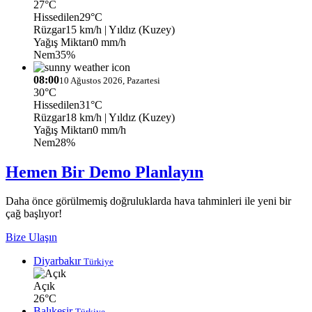
27°C
Hissedilen
29°C
Rüzgar
15 km/h
| Yıldız (Kuzey)
Yağış Miktarı
0 mm/h
Nem
35%
08:00
10 Ağustos 2026, Pazartesi
30°C
Hissedilen
31°C
Rüzgar
18 km/h
| Yıldız (Kuzey)
Yağış Miktarı
0 mm/h
Nem
28%
Hemen Bir Demo Planlayın
Daha önce görülmemiş doğruluklarda hava tahminleri ile yeni bir
çağ başlıyor!
Bize Ulaşın
Diyarbakır
Türkiye
Açık
26°C
Balıkesir
Türkiye