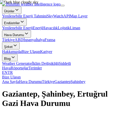
Ürünler
Yenilenebilir Enerji Tahmini
SkyWatch
API
Map Layer
Endüstriler
Yenilenebilir Enerji
Enerji
Havacılık
Lojistik
Liman
Hava Durumu
Türkiye
ABD
İspanya
İtalya
Fransa
Şirket
Hakkımızda
Bize Ulaşın
Kariyer
Blog
Weather Generator
İklim Değişikliği
Şiddetli
Hava
Röportajlar
Terimler
EN
TR
Bize Ulaşın
Ana Sayfa
Hava Durumu
Türkiye
Gaziantep
Şahinbey
Gaziantep, Şahinbey, Ertuğrul
Gazi Hava Durumu