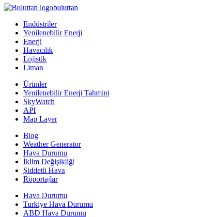
buluttan
Endüstriler
Yenilenebilir Enerji
Enerji
Havacılık
Lojistik
Liman
Ürünler
Yenilenebilir Enerji Tahmini
SkyWatch
API
Map Layer
Blog
Weather Generator
Hava Durumu
İklim Değişikliği
Şiddetli Hava
Röportajlar
Hava Durumu
Turkiye Hava Durumu
ABD Hava Durumu