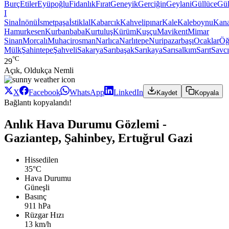
Burç
Etiler
Eyüpoğlu
Fidanlık
Fırat
Geneyik
Gerciğin
Geylani
Güllüce
Gül
I
Sina
İnönü
İsmetpaşa
İstiklal
Kabarcık
Kahvelipınar
Kale
Kaleboynu
Kana
Hamurkesen
Kurbanbaba
Kurtuluş
Kürüm
Kuşçu
Mavikent
Mimar
Sinan
Morcalı
Muhacirosman
Narlıca
Narlıtepe
Nuripazarbaşı
Ocaklar
Öğ
Mülk
Şahintepe
Şahveli
Sakarya
Sarıbaşak
Sarıkaya
Sarısalkım
Sarıt
Savcı
°C
29
Açık, Oldukça Nemli
X
Facebook
WhatsApp
LinkedIn
Kaydet
Kopyala
Bağlantı kopyalandı!
Anlık Hava Durumu Gözlemi -
Gaziantep, Şahinbey, Ertuğrul Gazi
Hissedilen
35°C
Hava Durumu
Güneşli
Basınç
911 hPa
Rüzgar Hızı
13 km/h