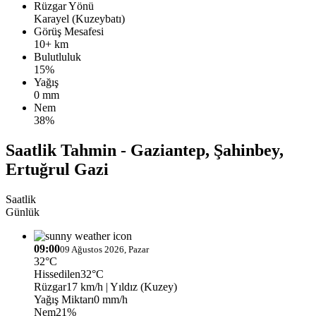
Rüzgar Yönü
Karayel (Kuzeybatı)
Görüş Mesafesi
10+ km
Bulutluluk
15%
Yağış
0 mm
Nem
38%
Saatlik Tahmin - Gaziantep, Şahinbey,
Ertuğrul Gazi
Saatlik
Günlük
09:00
09 Ağustos 2026, Pazar
32°C
Hissedilen
32°C
Rüzgar
17 km/h
| Yıldız (Kuzey)
Yağış Miktarı
0 mm/h
Nem
21%