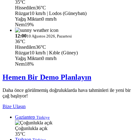
35°C
Hissedilen
36°C
Rüzgar
10 km/h
| Lodos (Güneybatı)
Yağış Miktarı
0 mm/h
Nem
19%
12:00
10 Ağustos 2026, Pazartesi
36°C
Hissedilen
36°C
Rüzgar
10 km/h
| Kıble (Güney)
Yağış Miktarı
0 mm/h
Nem
18%
Hemen Bir Demo Planlayın
Daha önce görülmemiş doğruluklarda hava tahminleri ile yeni bir
çağ başlıyor!
Bize Ulaşın
Gaziantep
Türkiye
Çoğunlukla açık
35°C
Trabzon
Türkiye