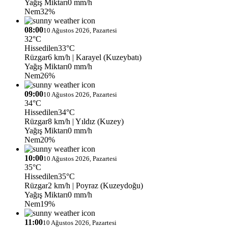
Yağış Miktarı
0 mm/h
Nem
32%
08:00
10 Ağustos 2026, Pazartesi
32°C
Hissedilen
33°C
Rüzgar
6 km/h
| Karayel (Kuzeybatı)
Yağış Miktarı
0 mm/h
Nem
26%
09:00
10 Ağustos 2026, Pazartesi
34°C
Hissedilen
34°C
Rüzgar
8 km/h
| Yıldız (Kuzey)
Yağış Miktarı
0 mm/h
Nem
20%
10:00
10 Ağustos 2026, Pazartesi
35°C
Hissedilen
35°C
Rüzgar
2 km/h
| Poyraz (Kuzeydoğu)
Yağış Miktarı
0 mm/h
Nem
19%
11:00
10 Ağustos 2026, Pazartesi