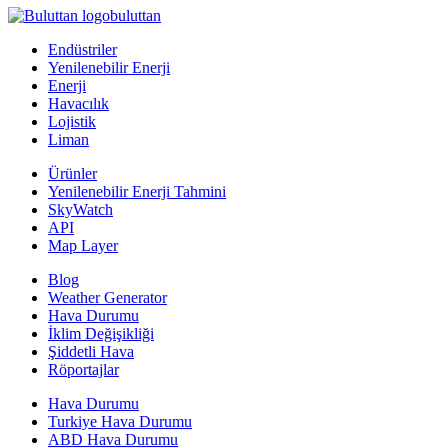
buluttan
Endüstriler
Yenilenebilir Enerji
Enerji
Havacılık
Lojistik
Liman
Ürünler
Yenilenebilir Enerji Tahmini
SkyWatch
API
Map Layer
Blog
Weather Generator
Hava Durumu
İklim Değişikliği
Şiddetli Hava
Röportajlar
Hava Durumu
Turkiye Hava Durumu
ABD Hava Durumu