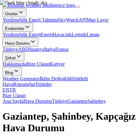
Ürünler
Yenilenebilir Enerji Tahmini
SkyWatch
API
Map Layer
Endüstriler
Yenilenebilir Enerji
Enerji
Havacılık
Lojistik
Liman
Hava Durumu
Türkiye
ABD
İspanya
İtalya
Fransa
Şirket
Hakkımızda
Bize Ulaşın
Kariyer
Blog
Weather Generator
İklim Değişikliği
Şiddetli
Hava
Röportajlar
Terimler
EN
TR
Bize Ulaşın
Ana Sayfa
Hava Durumu
Türkiye
Gaziantep
Şahinbey
Gaziantep, Şahinbey, Kapçağız
Hava Durumu