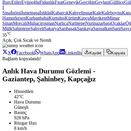
Burç
Etiler
Eyüpoğlu
Fidanlık
Fırat
Geneyik
Gerciğin
Geylani
Güllüce
Gül
I
Sina
İnönü
İsmetpaşa
İstiklal
Kabarcık
Kahvelipınar
Kale
Kaleboynu
Kana
Hamurkesen
Kurbanbaba
Kurtuluş
Kürüm
Kuşçu
Mavikent
Mimar
Sinan
Morcalı
Muhacirosman
Narlıca
Narlıtepe
Nuripazarbaşı
Ocaklar
Öğ
Mülk
Şahintepe
Şahveli
Sakarya
Sarıbaşak
Sarıkaya
Sarısalkım
Sarıt
Savcı
°C
35
Açık, Çok Sıcak ve Nemli
X
Facebook
WhatsApp
LinkedIn
Kaydet
Kopyala
Bağlantı kopyalandı!
Anlık Hava Durumu Gözlemi -
Gaziantep, Şahinbey, Kapçağız
Hissedilen
42°C
Hava Durumu
Güneşli
Basınç
928 hPa
Rüzgar Hızı
8 km/h