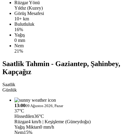
Rüzgar Yönü
Yıldız (Kuzey)
Görüş Mesafesi
10+ km
Bulutluluk
16%
Yağış
0 mm
Nem
21%
Saatlik Tahmin - Gaziantep, Şahinbey,
Kapçağız
Saatlik
Günlük
13:00
09 Ağustos 2026, Pazar
37°C
Hissedilen
36°C
Rüzgar
4 km/h
| Keşişleme (Güneydoğu)
Yağış Miktarı
0 mm/h
Nem
15%