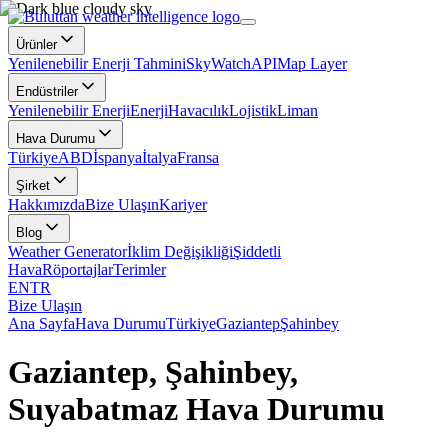
Ürünler
Yenilenebilir Enerji Tahmini
SkyWatch
API
Map Layer
Endüstriler
Yenilenebilir Enerji
Enerji
Havacılık
Lojistik
Liman
Hava Durumu
Türkiye
ABD
İspanya
İtalya
Fransa
Şirket
Hakkımızda
Bize Ulaşın
Kariyer
Blog
Weather Generator
İklim Değişikliği
Şiddetli
Hava
Röportajlar
Terimler
EN
TR
Bize Ulaşın
Ana Sayfa
Hava Durumu
Türkiye
Gaziantep
Şahinbey
Gaziantep, Şahinbey,
Suyabatmaz Hava Durumu