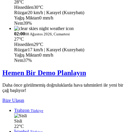
28°C
Hissedilen
30°C
Rüzgar
20 km/h
| Karayel (Kuzeybatı)
Yağış Miktarı
0 mm/h
Nem
39%
02:00
08 Ağustos 2026, Cumartesi
27°C
Hissedilen
29°C
Rüzgar
17 km/h
| Karayel (Kuzeybatı)
Yağış Miktarı
0 mm/h
Nem
37%
Hemen Bir Demo Planlayın
Daha önce görülmemiş doğruluklarda hava tahminleri ile yeni bir
çağ başlıyor!
Bize Ulaşın
Trabzon
Türkiye
Sisli
22°C
İstanbul
Türkiye