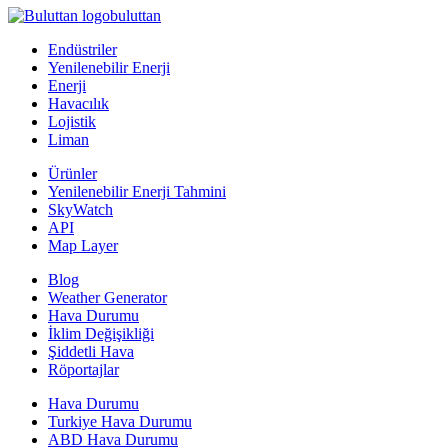
buluttan
Endüstriler
Yenilenebilir Enerji
Enerji
Havacılık
Lojistik
Liman
Ürünler
Yenilenebilir Enerji Tahmini
SkyWatch
API
Map Layer
Blog
Weather Generator
Hava Durumu
İklim Değişikliği
Şiddetli Hava
Röportajlar
Hava Durumu
Turkiye Hava Durumu
ABD Hava Durumu