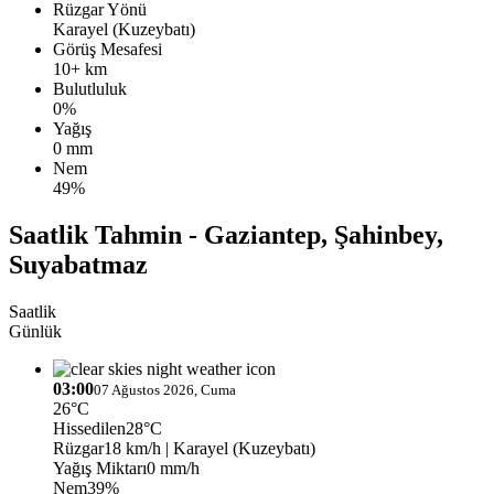
Rüzgar Yönü
Karayel (Kuzeybatı)
Görüş Mesafesi
10+ km
Bulutluluk
0%
Yağış
0 mm
Nem
49%
Saatlik Tahmin - Gaziantep, Şahinbey,
Suyabatmaz
Saatlik
Günlük
03:00
07 Ağustos 2026, Cuma
26°C
Hissedilen
28°C
Rüzgar
18 km/h
| Karayel (Kuzeybatı)
Yağış Miktarı
0 mm/h
Nem
39%