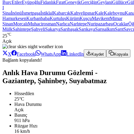
Burç
Etiler
Eyüpoğlu
Fidanlık
Fırat
Geneyik
Gerciğin
Geylani
Güllüce
Gül
I
Sina
İnönü
İsmetpaşa
İstiklal
Kabarcık
Kahvelipınar
Kale
Kaleboynu
Kana
Hamurkesen
Kurbanbaba
Kurtuluş
Kürüm
Kuşçu
Mavikent
Mimar
Sinan
Morcalı
Muhacirosman
Narlıca
Narlıtepe
Nuripazarbaşı
Ocaklar
Öğ
Mülk
Şahintepe
Şahveli
Sakarya
Sarıbaşak
Sarıkaya
Sarısalkım
Sarıt
Savcı
°C
25
Açık
X
Facebook
WhatsApp
LinkedIn
Kaydet
Kopyala
Bağlantı kopyalandı!
Anlık Hava Durumu Gözlemi -
Gaziantep, Şahinbey, Suyabatmaz
Hissedilen
25°C
Hava Durumu
Açık
Basınç
911 hPa
Rüzgar Hızı
16 km/h