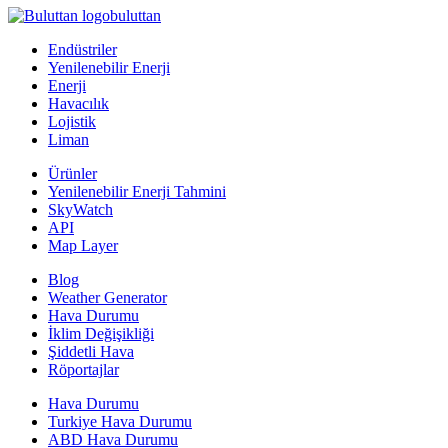
buluttan
Endüstriler
Yenilenebilir Enerji
Enerji
Havacılık
Lojistik
Liman
Ürünler
Yenilenebilir Enerji Tahmini
SkyWatch
API
Map Layer
Blog
Weather Generator
Hava Durumu
İklim Değişikliği
Şiddetli Hava
Röportajlar
Hava Durumu
Turkiye Hava Durumu
ABD Hava Durumu