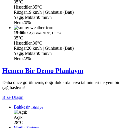
35°C
Hissedilen
35°C
Rüzgar
19 km/h
| Günbatısı (Batı)
Yağış Miktarı
0 mm/h
Nem
20%
15:00
07 Ağustos 2026, Cuma
35°C
Hissedilen
36°C
Rüzgar
20 km/h
| Günbatısı (Batı)
Yağış Miktarı
0 mm/h
Nem
22%
Hemen Bir Demo Planlayın
Daha önce görülmemiş doğruluklarda hava tahminleri ile yeni bir
çağ başlıyor!
Bize Ulaşın
Balıkesir
Türkiye
Açık
28°C
Muğla
Türkiye