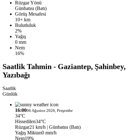
Rüzgar Yönü
Günbatısı (Batı)
Görüş Mesafesi
10+ km
Bulutluluk
2%
Yağış
0 mm
Nem
16%
Saatlik Tahmin - Gaziantep, Şahinbey,
Yazıbağı
Saatlik
Günlük
16:00
06 Ağustos 2026, Perşembe
34°C
Hissedilen
34°C
Rüzgar
21 km/h
| Günbatısı (Batı)
Yağış Miktarı
0 mm/h
Nem
19%