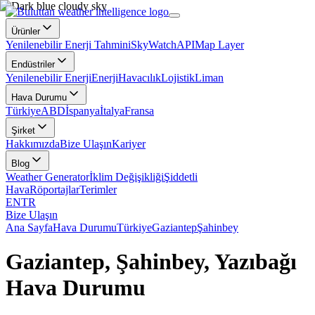
Ürünler
Yenilenebilir Enerji Tahmini
SkyWatch
API
Map Layer
Endüstriler
Yenilenebilir Enerji
Enerji
Havacılık
Lojistik
Liman
Hava Durumu
Türkiye
ABD
İspanya
İtalya
Fransa
Şirket
Hakkımızda
Bize Ulaşın
Kariyer
Blog
Weather Generator
İklim Değişikliği
Şiddetli
Hava
Röportajlar
Terimler
EN
TR
Bize Ulaşın
Ana Sayfa
Hava Durumu
Türkiye
Gaziantep
Şahinbey
Gaziantep, Şahinbey, Yazıbağı
Hava Durumu