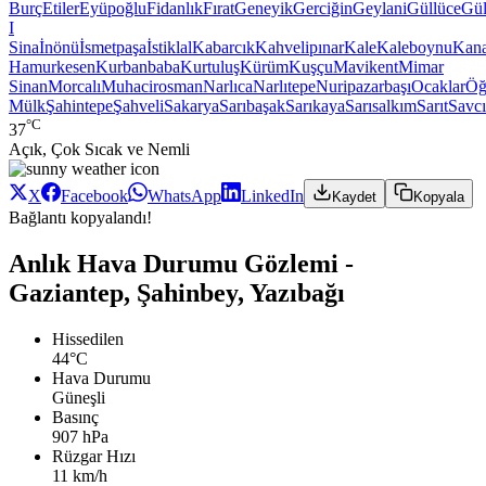
Burç
Etiler
Eyüpoğlu
Fidanlık
Fırat
Geneyik
Gerciğin
Geylani
Güllüce
Gül
I
Sina
İnönü
İsmetpaşa
İstiklal
Kabarcık
Kahvelipınar
Kale
Kaleboynu
Kana
Hamurkesen
Kurbanbaba
Kurtuluş
Kürüm
Kuşçu
Mavikent
Mimar
Sinan
Morcalı
Muhacirosman
Narlıca
Narlıtepe
Nuripazarbaşı
Ocaklar
Öğ
Mülk
Şahintepe
Şahveli
Sakarya
Sarıbaşak
Sarıkaya
Sarısalkım
Sarıt
Savcı
°C
37
Açık, Çok Sıcak ve Nemli
X
Facebook
WhatsApp
LinkedIn
Kaydet
Kopyala
Bağlantı kopyalandı!
Anlık Hava Durumu Gözlemi -
Gaziantep, Şahinbey, Yazıbağı
Hissedilen
44°C
Hava Durumu
Güneşli
Basınç
907 hPa
Rüzgar Hızı
11 km/h