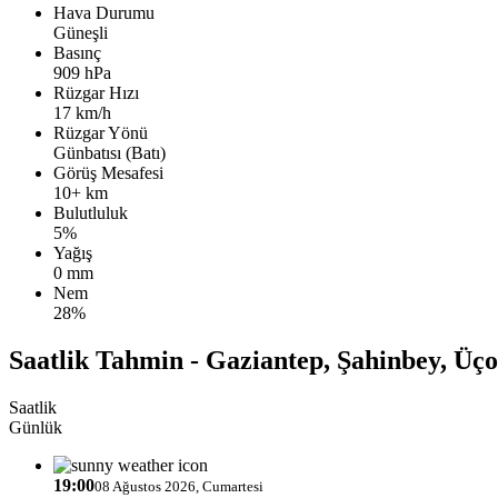
Hava Durumu
Güneşli
Basınç
909 hPa
Rüzgar Hızı
17 km/h
Rüzgar Yönü
Günbatısı (Batı)
Görüş Mesafesi
10+ km
Bulutluluk
5%
Yağış
0 mm
Nem
28%
Saatlik Tahmin - Gaziantep, Şahinbey, Üç
Saatlik
Günlük
19:00
08 Ağustos 2026, Cumartesi