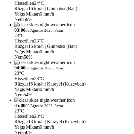
Hissedilen
24°C
Rüzgar
16 km/h
| Günbatısı (Batı)
Yağış Miktarı
0 mm/h
Nem
59%
03:00
09 Ağustos 2026, Pazar
23°C
Hissedilen
23°C
Rüzgar
16 km/h
| Günbatısı (Batı)
Yağış Miktarı
0 mm/h
Nem
58%
04:00
09 Ağustos 2026, Pazar
23°C
Hissedilen
23°C
Rüzgar
15 km/h
| Karayel (Kuzeybatı)
Yağış Miktarı
0 mm/h
Nem
54%
05:00
09 Ağustos 2026, Pazar
23°C
Hissedilen
23°C
Rüzgar
13 km/h
| Karayel (Kuzeybatı)
Yağış Miktarı
0 mm/h
Nem
50%