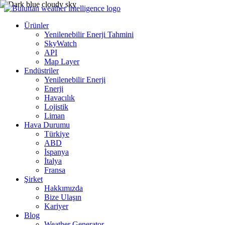
Ürünler
Yenilenebilir Enerji Tahmini
SkyWatch
API
Map Layer
Endüstriler
Yenilenebilir Enerji
Enerji
Havacılık
Lojistik
Liman
Hava Durumu
Türkiye
ABD
İspanya
İtalya
Fransa
Şirket
Hakkımızda
Bize Ulaşın
Kariyer
Blog
Weather Generator