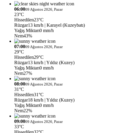
06:00
09 Ağustos 2026, Pazar
23°C
Hissedilen
23°C
Rüzgar
13 km/h
| Karayel (Kuzeybatı)
Yağış Miktarı
0 mm/h
Nem
43%
07:00
09 Ağustos 2026, Pazar
29°C
Hissedilen
29°C
Rüzgar
13 km/h
| Yıldız (Kuzey)
Yağış Miktarı
0 mm/h
Nem
27%
08:00
09 Ağustos 2026, Pazar
31°C
Hissedilen
31°C
Rüzgar
18 km/h
| Yıldız (Kuzey)
Yağış Miktarı
0 mm/h
Nem
22%
09:00
09 Ağustos 2026, Pazar
33°C
Hissedilen
32°C