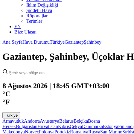
İklim Değişikliği
Şiddetli Hava
Röportajlar
Terimler
EN
Bize Ulaşın
Ana Sayfa
Hava Durumu
Türkiye
Gaziantep
Şahinbey
Gaziantep, Şahinbey, Üçoklar
8 Ağustos 2026 | 18:45 GMT+03:00
°C
°F
Türkiye
Arnavutluk
Andorra
Avusturya
Belarus
Belçika
Bosna
Hersek
Bulgaristan
Hırvatistan
Kıbrıs
Çekya
Danimarka
Estonya
Finland
Makedonya
Norveç
Polonya
Portekiz
Romanya
Rusya
San Marino
Sırbis