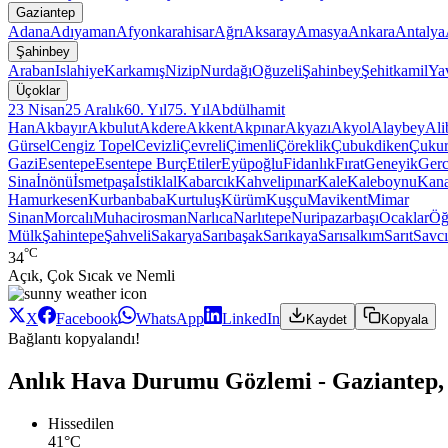
Gaziantep
Adana
Adıyaman
Afyonkarahisar
Ağrı
Aksaray
Amasya
Ankara
Antalya
Şahinbey
Araban
Islahiye
Karkamış
Nizip
Nurdağı
Oğuzeli
Şahinbey
Şehitkamil
Ya
Üçoklar
23 Nisan
25 Aralık
60. Yıl
75. Yıl
Abdülhamit
Han
Akbayır
Akbulut
Akdere
Akkent
Akpınar
Akyazı
Akyol
Alaybey
Ali
Gürsel
Cengiz Topel
Cevizli
Çevreli
Çimenli
Çöreklik
Çubukdiken
Çuku
Gazi
Esentepe
Esentepe Burç
Etiler
Eyüpoğlu
Fidanlık
Fırat
Geneyik
Gerc
Sina
İnönü
İsmetpaşa
İstiklal
Kabarcık
Kahvelipınar
Kale
Kaleboynu
Kana
Hamurkesen
Kurbanbaba
Kurtuluş
Kürüm
Kuşçu
Mavikent
Mimar
Sinan
Morcalı
Muhacirosman
Narlıca
Narlıtepe
Nuripazarbaşı
Ocaklar
Öğ
Mülk
Şahintepe
Şahveli
Sakarya
Sarıbaşak
Sarıkaya
Sarısalkım
Sarıt
Savcı
°C
34
Açık, Çok Sıcak ve Nemli
X
Facebook
WhatsApp
LinkedIn
Kaydet
Kopyala
Bağlantı kopyalandı!
Anlık Hava Durumu Gözlemi - Gaziantep, 
Hissedilen
41°C