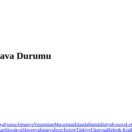
 Hava Durumu
iya
Fransa
Almanya
Yunanistan
Macaristan
İzlanda
İrlanda
İtalya
Kosova
Le
tan
Slovakya
Slovenya
İspanya
İsveç
İsviçre
Türkiye
Ukrayna
Birleşik Krall