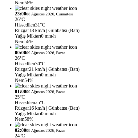
Nem
56%
23:00
08 Ağustos 2026, Cumartesi
26°C
Hissedilen
31°C
Rüzgar
18 km/h
| Günbatısı (Batı)
Yağış Miktarı
0 mm/h
Nem
56%
00:00
09 Ağustos 2026, Pazar
26°C
Hissedilen
30°C
Rüzgar
21 km/h
| Günbatısı (Batı)
Yağış Miktarı
0 mm/h
Nem
54%
01:00
09 Ağustos 2026, Pazar
25°C
Hissedilen
25°C
Rüzgar
16 km/h
| Günbatısı (Batı)
Yağış Miktarı
0 mm/h
Nem
58%
02:00
09 Ağustos 2026, Pazar
24°C