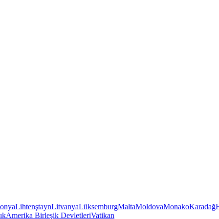
tonya
Lihtenştayn
Litvanya
Lüksemburg
Malta
Moldova
Monako
Karadağ
ık
Amerika Birleşik Devletleri
Vatikan