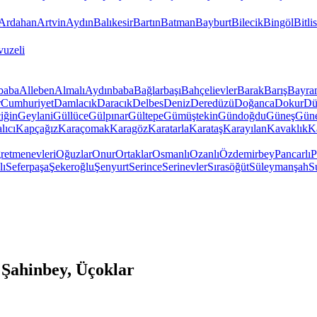
Ardahan
Artvin
Aydın
Balıkesir
Bartın
Batman
Bayburt
Bilecik
Bingöl
Bitlis
vuzeli
baba
Alleben
Almalı
Aydınbaba
Bağlarbaşı
Bahçelievler
Barak
Barış
Bayra
r
Cumhuriyet
Damlacık
Daracık
Delbes
Deniz
Deredüzü
Doğanca
Dokur
Dü
iğin
Geylani
Güllüce
Gülpınar
Gültepe
Gümüştekin
Gündoğdu
Güneş
Gün
lıcı
Kapçağız
Karaçomak
Karagöz
Karatarla
Karataş
Karayılan
Kavaklık
K
retmenevleri
Oğuzlar
Onur
Ortaklar
Osmanlı
Ozanlı
Özdemirbey
Pancarlı
P
lı
Seferpaşa
Şekeroğlu
Şenyurt
Serince
Serinevler
Sırasöğüt
Süleymanşah
S
Şahinbey, Üçoklar