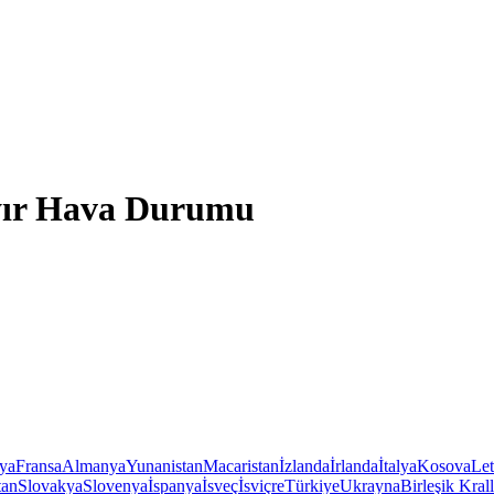
ayır Hava Durumu
iya
Fransa
Almanya
Yunanistan
Macaristan
İzlanda
İrlanda
İtalya
Kosova
Le
tan
Slovakya
Slovenya
İspanya
İsveç
İsviçre
Türkiye
Ukrayna
Birleşik Krall