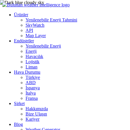
Ürünler
Yenilenebilir Enerji Tahmini
SkyWatch
API
Map Layer
Endüstriler
Yenilenebilir Enerji
Enerji
Havacılık
Lojistik
Liman
Hava Durumu
Türkiye
ABD
İspanya
İtalya
Fransa
Şirket
Hakkımızda
Bize Ulaşın
Kariyer
Blog
Weather Generator