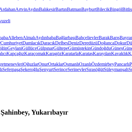
Ardahan
Artvin
Aydın
Balıkesir
Bartın
Batman
Bayburt
Bilecik
Bingöl
Bitlis
vuzeli
baba
Alleben
Almalı
Aydınbaba
Bağlarbaşı
Bahçelievler
Barak
Barış
Bayra
r
Cumhuriyet
Damlacık
Daracık
Delbes
Deniz
Deredüzü
Doğanca
Dokur
Dü
iğin
Geylani
Güllüce
Gülpınar
Gültepe
Gümüştekin
Gündoğdu
Güneş
Gün
lıcı
Kapçağız
Karaçomak
Karagöz
Karatarla
Karataş
Karayılan
Kavaklık
K
retmenevleri
Oğuzlar
Onur
Ortaklar
Osmanlı
Ozanlı
Özdemirbey
Pancarlı
P
lı
Seferpaşa
Şekeroğlu
Şenyurt
Serince
Serinevler
Sırasöğüt
Süleymanşah
S
Şahinbey, Yukarıbayır