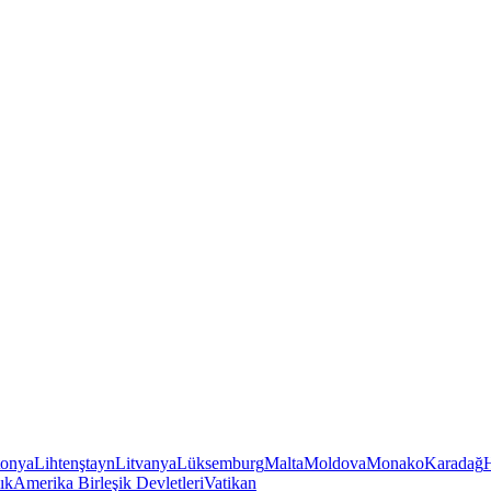
tonya
Lihtenştayn
Litvanya
Lüksemburg
Malta
Moldova
Monako
Karadağ
ık
Amerika Birleşik Devletleri
Vatikan