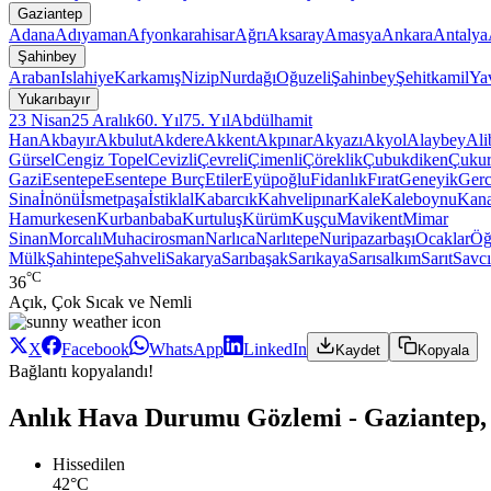
Gaziantep
Adana
Adıyaman
Afyonkarahisar
Ağrı
Aksaray
Amasya
Ankara
Antalya
Şahinbey
Araban
Islahiye
Karkamış
Nizip
Nurdağı
Oğuzeli
Şahinbey
Şehitkamil
Ya
Yukarıbayır
23 Nisan
25 Aralık
60. Yıl
75. Yıl
Abdülhamit
Han
Akbayır
Akbulut
Akdere
Akkent
Akpınar
Akyazı
Akyol
Alaybey
Ali
Gürsel
Cengiz Topel
Cevizli
Çevreli
Çimenli
Çöreklik
Çubukdiken
Çuku
Gazi
Esentepe
Esentepe Burç
Etiler
Eyüpoğlu
Fidanlık
Fırat
Geneyik
Gerc
Sina
İnönü
İsmetpaşa
İstiklal
Kabarcık
Kahvelipınar
Kale
Kaleboynu
Kana
Hamurkesen
Kurbanbaba
Kurtuluş
Kürüm
Kuşçu
Mavikent
Mimar
Sinan
Morcalı
Muhacirosman
Narlıca
Narlıtepe
Nuripazarbaşı
Ocaklar
Öğ
Mülk
Şahintepe
Şahveli
Sakarya
Sarıbaşak
Sarıkaya
Sarısalkım
Sarıt
Savcı
°C
36
Açık, Çok Sıcak ve Nemli
X
Facebook
WhatsApp
LinkedIn
Kaydet
Kopyala
Bağlantı kopyalandı!
Anlık Hava Durumu Gözlemi - Gaziantep, 
Hissedilen
42°C