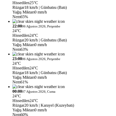
Hissedilen
25°C
Rüzgar
18 km/h
| Günbatısı (Batı)
Yağış Miktarı
0 mm/h
Nem
65%
22:00
06 Ağustos 2026, Perşembe
24°C
Hissedilen
24°C
Rüzgar
20 km/h
| Günbatısı (Batı)
Yağış Miktarı
0 mm/h
Nem
63%
23:00
06 Ağustos 2026, Perşembe
24°C
Hissedilen
24°C
Rüzgar
18 km/h
| Günbatısı (Batı)
Yağış Miktarı
0 mm/h
Nem
61%
00:00
07 Ağustos 2026, Cuma
24°C
Hissedilen
24°C
Rüzgar
20 km/h
| Karayel (Kuzeybatı)
Yağış Miktarı
0 mm/h
Nem
60%