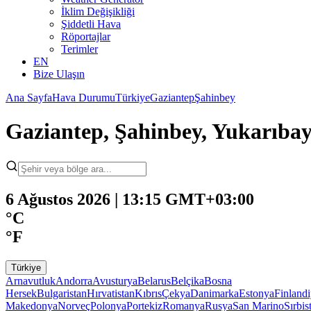
İklim Değişikliği
Şiddetli Hava
Röportajlar
Terimler
EN
Bize Ulaşın
Ana Sayfa
Hava Durumu
Türkiye
Gaziantep
Şahinbey
Gaziantep, Şahinbey, Yukarıb
6 Ağustos 2026 | 13:15 GMT+03:00
°C
°F
Türkiye
Arnavutluk
Andorra
Avusturya
Belarus
Belçika
Bosna
Hersek
Bulgaristan
Hırvatistan
Kıbrıs
Çekya
Danimarka
Estonya
Finland
Makedonya
Norveç
Polonya
Portekiz
Romanya
Rusya
San Marino
Sırbis