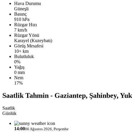
Hava Durumu
Güneşli
Basınç
910 hPa
Rüzgar Hızı
7 km/h
Rüzgar Yönü
Karayel (Kuzeybatı)
Görüş Mesafesi
10+ km
Bulutluluk
0%
Yağış
0 mm
Nem
17%
Saatlik Tahmin - Gaziantep, Şahinbey, Yuk
Saatlik
Günlük
14:00
06 Ağustos 2026, Perşembe