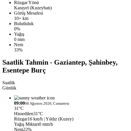
Rüzgar Yönü
Karayel (Kuzeybatı)
Görüş Mesafesi
10+ km
Bulutluluk
0%
Yağış
0 mm
Nem
33%
Saatlik Tahmin - Gaziantep, Şahinbey,
Esentepe Burç
Saatlik
Günlük
09:00
08 Ağustos 2026, Cumartesi
31°C
Hissedilen
31°C
Rüzgar
16 km/h
| Yıldız (Kuzey)
Yağış Miktarı
0 mm/h
Nem
22%