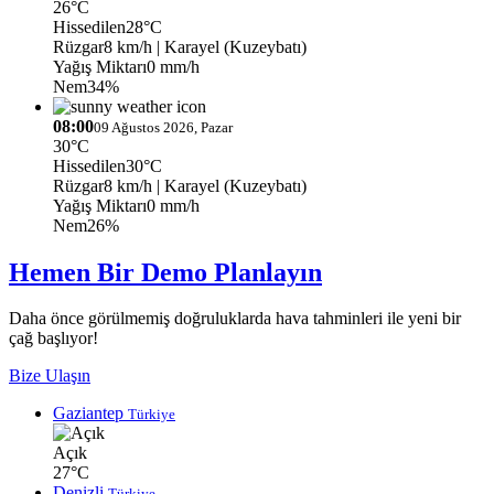
26°C
Hissedilen
28°C
Rüzgar
8 km/h
| Karayel (Kuzeybatı)
Yağış Miktarı
0 mm/h
Nem
34%
08:00
09 Ağustos 2026, Pazar
30°C
Hissedilen
30°C
Rüzgar
8 km/h
| Karayel (Kuzeybatı)
Yağış Miktarı
0 mm/h
Nem
26%
Hemen Bir Demo Planlayın
Daha önce görülmemiş doğruluklarda hava tahminleri ile yeni bir
çağ başlıyor!
Bize Ulaşın
Gaziantep
Türkiye
Açık
27°C
Denizli
Türkiye