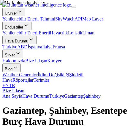
Ürünler
Yenilenebilir Enerji Tahmini
SkyWatch
API
Map Layer
Endüstriler
Yenilenebilir Enerji
Enerji
Havacılık
Lojistik
Liman
Hava Durumu
Türkiye
ABD
İspanya
İtalya
Fransa
Şirket
Hakkımızda
Bize Ulaşın
Kariyer
Blog
Weather Generator
İklim Değişikliği
Şiddetli
Hava
Röportajlar
Terimler
EN
TR
Bize Ulaşın
Ana Sayfa
Hava Durumu
Türkiye
Gaziantep
Şahinbey
Gaziantep, Şahinbey, Esentepe
Burç Hava Durumu