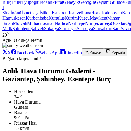
Burç
Etiler
Eyüpoğlu
Fidanlık
Fırat
Geneyik
Gerciğin
Geylani
Güllüce
Gül
I
Sina
İnönü
İsmetpaşa
İstiklal
Kabarcık
Kahvelipınar
Kale
Kaleboynu
Kana
Hamurkesen
Kurbanbaba
Kurtuluş
Kürüm
Kuşçu
Mavikent
Mimar
Sinan
Morcalı
Muhacirosman
Narlıca
Narlıtepe
Nuripazarbaşı
Ocaklar
Öğ
Mülk
Şahintepe
Şahveli
Sakarya
Sarıbaşak
Sarıkaya
Sarısalkım
Sarıt
Savcı
°C
29
Açık, Oldukça Nemli
X
Facebook
WhatsApp
LinkedIn
Kaydet
Kopyala
Bağlantı kopyalandı!
Anlık Hava Durumu Gözlemi -
Gaziantep, Şahinbey, Esentepe Burç
Hissedilen
34°C
Hava Durumu
Güneşli
Basınç
901 hPa
Rüzgar Hızı
15 km/h