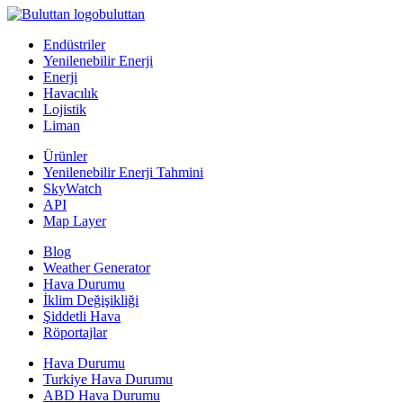
buluttan
Endüstriler
Yenilenebilir Enerji
Enerji
Havacılık
Lojistik
Liman
Ürünler
Yenilenebilir Enerji Tahmini
SkyWatch
API
Map Layer
Blog
Weather Generator
Hava Durumu
İklim Değişikliği
Şiddetli Hava
Röportajlar
Hava Durumu
Turkiye Hava Durumu
ABD Hava Durumu