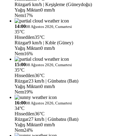
Rüzgar
6 km/h
| Keşişleme (Güneydoğu)
Yağış Miktarı
0 mm/h
Nem
17%
14:00
08 Ağustos 2026, Cumartesi
35°C
Hissedilen
35°C
Rüzgar
9 km/h
| Kıble (Güney)
Yağış Miktarı
0 mm/h
Nem
16%
15:00
08 Ağustos 2026, Cumartesi
35°C
Hissedilen
36°C
Rüzgar
23 km/h
| Günbatısı (Batı)
Yağış Miktarı
0 mm/h
Nem
19%
16:00
08 Ağustos 2026, Cumartesi
34°C
Hissedilen
36°C
Rüzgar
27 km/h
| Günbatısı (Batı)
Yağış Miktarı
0 mm/h
Nem
24%