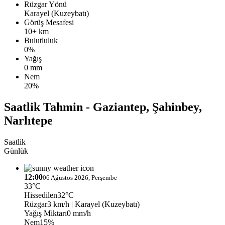
Rüzgar Yönü
Karayel (Kuzeybatı)
Görüş Mesafesi
10+ km
Bulutluluk
0%
Yağış
0 mm
Nem
20%
Saatlik Tahmin - Gaziantep, Şahinbey,
Narlıtepe
Saatlik
Günlük
12:00
06 Ağustos 2026, Perşembe
33°C
Hissedilen
32°C
Rüzgar
3 km/h
| Karayel (Kuzeybatı)
Yağış Miktarı
0 mm/h
Nem
15%