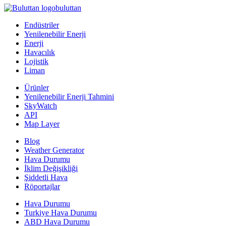
buluttan
Endüstriler
Yenilenebilir Enerji
Enerji
Havacılık
Lojistik
Liman
Ürünler
Yenilenebilir Enerji Tahmini
SkyWatch
API
Map Layer
Blog
Weather Generator
Hava Durumu
İklim Değişikliği
Şiddetli Hava
Röportajlar
Hava Durumu
Turkiye Hava Durumu
ABD Hava Durumu