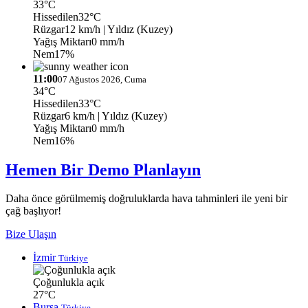
33°C
Hissedilen
32°C
Rüzgar
12 km/h
| Yıldız (Kuzey)
Yağış Miktarı
0 mm/h
Nem
17%
11:00
07 Ağustos 2026, Cuma
34°C
Hissedilen
33°C
Rüzgar
6 km/h
| Yıldız (Kuzey)
Yağış Miktarı
0 mm/h
Nem
16%
Hemen Bir Demo Planlayın
Daha önce görülmemiş doğruluklarda hava tahminleri ile yeni bir
çağ başlıyor!
Bize Ulaşın
İzmir
Türkiye
Çoğunlukla açık
27°C
Bursa
Türkiye