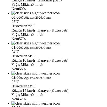
Rüzgar
15 km/h
| Günbatısı (Batı)
Yağış Miktarı
0 mm/h
Nem
60%
00:00
07 Ağustos 2026, Cuma
25°C
Hissedilen
25°C
Rüzgar
18 km/h
| Karayel (Kuzeybatı)
Yağış Miktarı
0 mm/h
Nem
57%
01:00
07 Ağustos 2026, Cuma
24°C
Hissedilen
24°C
Rüzgar
16 km/h
| Karayel (Kuzeybatı)
Yağış Miktarı
0 mm/h
Nem
56%
02:00
07 Ağustos 2026, Cuma
23°C
Hissedilen
23°C
Rüzgar
14 km/h
| Karayel (Kuzeybatı)
Yağış Miktarı
0 mm/h
Nem
52%