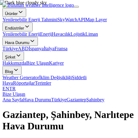
Ürünler
Yenilenebilir Enerji Tahmini
SkyWatch
API
Map Layer
Endüstriler
Yenilenebilir Enerji
Enerji
Havacılık
Lojistik
Liman
Hava Durumu
Türkiye
ABD
İspanya
İtalya
Fransa
Şirket
Hakkımızda
Bize Ulaşın
Kariyer
Blog
Weather Generator
İklim Değişikliği
Şiddetli
Hava
Röportajlar
Terimler
EN
TR
Bize Ulaşın
Ana Sayfa
Hava Durumu
Türkiye
Gaziantep
Şahinbey
Gaziantep, Şahinbey, Narlıtepe
Hava Durumu