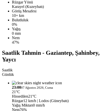
Rüzgar Yönü
Karayel (Kuzeybatı)
Görüş Mesafesi
10+ km
Bulutluluk
0%
Yağış
0 mm
Nem
47%
Saatlik Tahmin - Gaziantep, Şahinbey,
Yaycı
Saatlik
Günlük
23:00
07 Ağustos 2026, Cuma
21°C
Hissedilen
21°C
Rüzgar
12 km/h
| Lodos (Güneybatı)
Yağış Miktarı
0 mm/h
Nem
76%