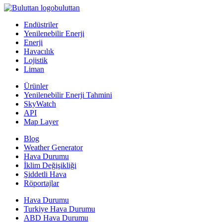
buluttan
Endüstriler
Yenilenebilir Enerji
Enerji
Havacılık
Lojistik
Liman
Ürünler
Yenilenebilir Enerji Tahmini
SkyWatch
API
Map Layer
Blog
Weather Generator
Hava Durumu
İklim Değişikliği
Şiddetli Hava
Röportajlar
Hava Durumu
Turkiye Hava Durumu
ABD Hava Durumu