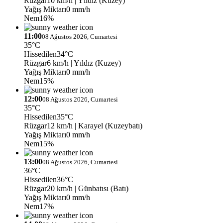
Rüzgar
10 km/h
| Yıldız (Kuzey)
Yağış Miktarı
0 mm/h
Nem
16%
11:00
08 Ağustos 2026, Cumartesi
35°C
Hissedilen
34°C
Rüzgar
6 km/h
| Yıldız (Kuzey)
Yağış Miktarı
0 mm/h
Nem
15%
12:00
08 Ağustos 2026, Cumartesi
35°C
Hissedilen
35°C
Rüzgar
12 km/h
| Karayel (Kuzeybatı)
Yağış Miktarı
0 mm/h
Nem
15%
13:00
08 Ağustos 2026, Cumartesi
36°C
Hissedilen
36°C
Rüzgar
20 km/h
| Günbatısı (Batı)
Yağış Miktarı
0 mm/h
Nem
17%