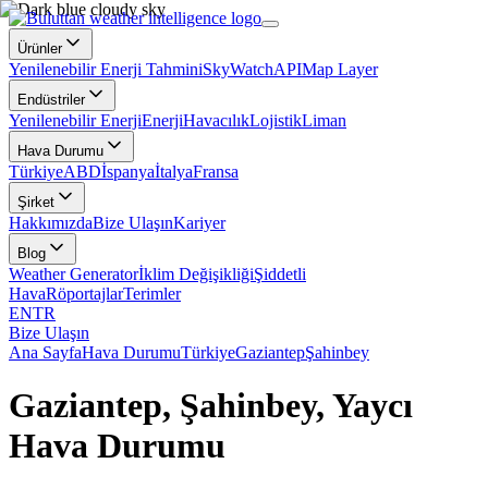
Ürünler
Yenilenebilir Enerji Tahmini
SkyWatch
API
Map Layer
Endüstriler
Yenilenebilir Enerji
Enerji
Havacılık
Lojistik
Liman
Hava Durumu
Türkiye
ABD
İspanya
İtalya
Fransa
Şirket
Hakkımızda
Bize Ulaşın
Kariyer
Blog
Weather Generator
İklim Değişikliği
Şiddetli
Hava
Röportajlar
Terimler
EN
TR
Bize Ulaşın
Ana Sayfa
Hava Durumu
Türkiye
Gaziantep
Şahinbey
Gaziantep, Şahinbey, Yaycı
Hava Durumu