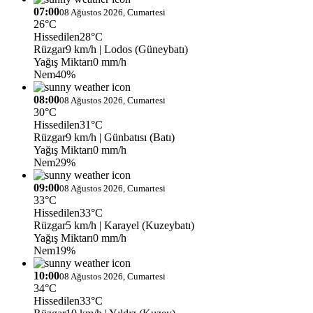
07:00
08 Ağustos 2026, Cumartesi
26°C
Hissedilen
28°C
Rüzgar
9 km/h
| Lodos (Güneybatı)
Yağış Miktarı
0 mm/h
Nem
40%
08:00
08 Ağustos 2026, Cumartesi
30°C
Hissedilen
31°C
Rüzgar
9 km/h
| Günbatısı (Batı)
Yağış Miktarı
0 mm/h
Nem
29%
09:00
08 Ağustos 2026, Cumartesi
33°C
Hissedilen
33°C
Rüzgar
5 km/h
| Karayel (Kuzeybatı)
Yağış Miktarı
0 mm/h
Nem
19%
10:00
08 Ağustos 2026, Cumartesi
34°C
Hissedilen
33°C