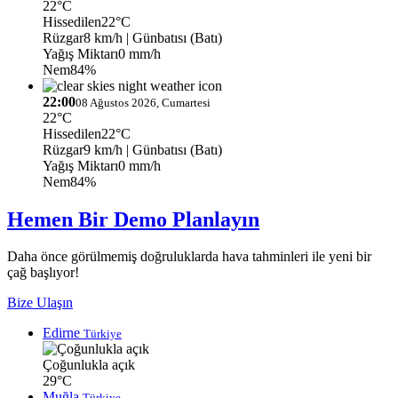
22°C
Hissedilen
22°C
Rüzgar
8 km/h
| Günbatısı (Batı)
Yağış Miktarı
0 mm/h
Nem
84%
22:00
08 Ağustos 2026, Cumartesi
22°C
Hissedilen
22°C
Rüzgar
9 km/h
| Günbatısı (Batı)
Yağış Miktarı
0 mm/h
Nem
84%
Hemen Bir Demo Planlayın
Daha önce görülmemiş doğruluklarda hava tahminleri ile yeni bir
çağ başlıyor!
Bize Ulaşın
Edirne
Türkiye
Çoğunlukla açık
29°C
Muğla
Türkiye