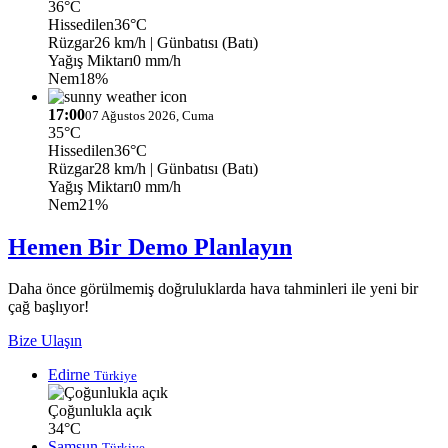
36°C
Hissedilen
36°C
Rüzgar
26 km/h
| Günbatısı (Batı)
Yağış Miktarı
0 mm/h
Nem
18%
17:00
07 Ağustos 2026, Cuma
35°C
Hissedilen
36°C
Rüzgar
28 km/h
| Günbatısı (Batı)
Yağış Miktarı
0 mm/h
Nem
21%
Hemen Bir Demo Planlayın
Daha önce görülmemiş doğruluklarda hava tahminleri ile yeni bir
çağ başlıyor!
Bize Ulaşın
Edirne
Türkiye
Çoğunlukla açık
34°C
Samsun
Türkiye