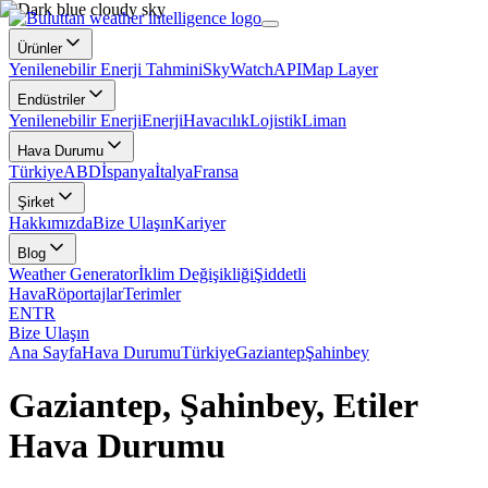
Ürünler
Yenilenebilir Enerji Tahmini
SkyWatch
API
Map Layer
Endüstriler
Yenilenebilir Enerji
Enerji
Havacılık
Lojistik
Liman
Hava Durumu
Türkiye
ABD
İspanya
İtalya
Fransa
Şirket
Hakkımızda
Bize Ulaşın
Kariyer
Blog
Weather Generator
İklim Değişikliği
Şiddetli
Hava
Röportajlar
Terimler
EN
TR
Bize Ulaşın
Ana Sayfa
Hava Durumu
Türkiye
Gaziantep
Şahinbey
Gaziantep, Şahinbey, Etiler
Hava Durumu