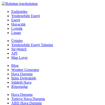
buluttan
Endüstriler
Yenilenebilir Enerji
Enerji
Havacılık
Lojistik
Liman
Ürünler
Yenilenebilir Enerji Tahmini
SkyWatch
API
Map Layer
Blog
Weather Generator
Hava Durumu
İklim Değişikliği
Şiddetli Hava
Röportajlar
Hava Durumu
Turkiye Hava Durumu
ABD Hava Durumu