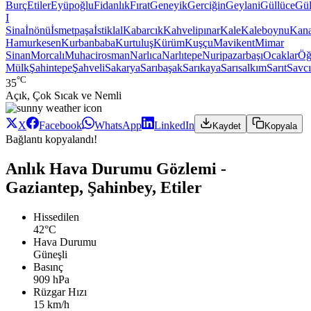
Burç
Etiler
Eyüpoğlu
Fidanlık
Fırat
Geneyik
Gerciğin
Geylani
Güllüce
Gül
I
Sina
İnönü
İsmetpaşa
İstiklal
Kabarcık
Kahvelipınar
Kale
Kaleboynu
Kana
Hamurkesen
Kurbanbaba
Kurtuluş
Kürüm
Kuşçu
Mavikent
Mimar
Sinan
Morcalı
Muhacirosman
Narlıca
Narlıtepe
Nuripazarbaşı
Ocaklar
Öğ
Mülk
Şahintepe
Şahveli
Sakarya
Sarıbaşak
Sarıkaya
Sarısalkım
Sarıt
Savcı
°C
35
Açık, Çok Sıcak ve Nemli
X
Facebook
WhatsApp
LinkedIn
Kaydet
Kopyala
Bağlantı kopyalandı!
Anlık Hava Durumu Gözlemi -
Gaziantep, Şahinbey, Etiler
Hissedilen
42°C
Hava Durumu
Güneşli
Basınç
909 hPa
Rüzgar Hızı
15 km/h