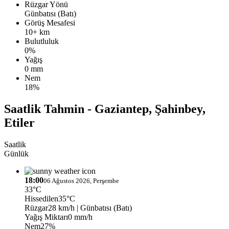
Rüzgar Yönü
Günbatısı (Batı)
Görüş Mesafesi
10+ km
Bulutluluk
0%
Yağış
0 mm
Nem
18%
Saatlik Tahmin - Gaziantep, Şahinbey,
Etiler
Saatlik
Günlük
18:00
06 Ağustos 2026, Perşembe
33°C
Hissedilen
35°C
Rüzgar
28 km/h
| Günbatısı (Batı)
Yağış Miktarı
0 mm/h
Nem
27%