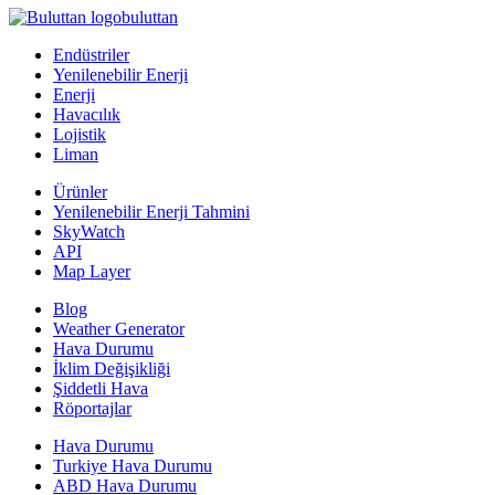
buluttan
Endüstriler
Yenilenebilir Enerji
Enerji
Havacılık
Lojistik
Liman
Ürünler
Yenilenebilir Enerji Tahmini
SkyWatch
API
Map Layer
Blog
Weather Generator
Hava Durumu
İklim Değişikliği
Şiddetli Hava
Röportajlar
Hava Durumu
Turkiye Hava Durumu
ABD Hava Durumu