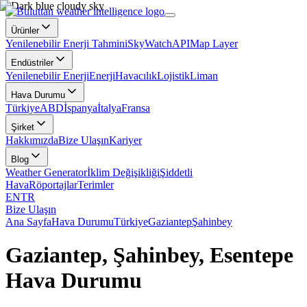
Ürünler
Yenilenebilir Enerji Tahmini
SkyWatch
API
Map Layer
Endüstriler
Yenilenebilir Enerji
Enerji
Havacılık
Lojistik
Liman
Hava Durumu
Türkiye
ABD
İspanya
İtalya
Fransa
Şirket
Hakkımızda
Bize Ulaşın
Kariyer
Blog
Weather Generator
İklim Değişikliği
Şiddetli
Hava
Röportajlar
Terimler
EN
TR
Bize Ulaşın
Ana Sayfa
Hava Durumu
Türkiye
Gaziantep
Şahinbey
Gaziantep, Şahinbey, Esentepe
Hava Durumu