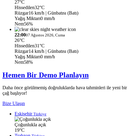
27°C
Hissedilen
32°C
Rüzgar
16 km/h
| Günbatısı (Batı)
Yağış Miktarı
0 mm/h
Nem
56%
22:00
07 Ağustos 2026, Cuma
26°C
Hissedilen
31°C
Rüzgar
14 km/h
| Günbatısı (Batı)
Yağış Miktarı
0 mm/h
Nem
58%
Hemen Bir Demo Planlayın
Daha önce görülmemiş doğruluklarda hava tahminleri ile yeni bir
çağ başlıyor!
Bize Ulaşın
Eskişehir
Türkiye
Çoğunlukla açık
19°C
Trabzon
Türkiye