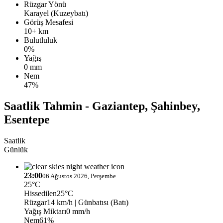
Rüzgar Yönü
Karayel (Kuzeybatı)
Görüş Mesafesi
10+ km
Bulutluluk
0%
Yağış
0 mm
Nem
47%
Saatlik Tahmin - Gaziantep, Şahinbey,
Esentepe
Saatlik
Günlük
23:00
06 Ağustos 2026, Perşembe
25°C
Hissedilen
25°C
Rüzgar
14 km/h
| Günbatısı (Batı)
Yağış Miktarı
0 mm/h
Nem
61%