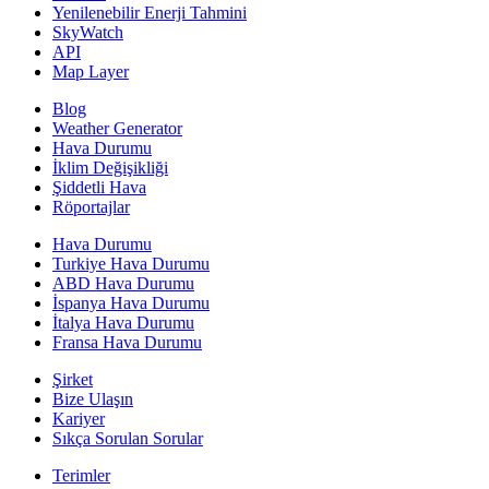
Yenilenebilir Enerji Tahmini
SkyWatch
API
Map Layer
Blog
Weather Generator
Hava Durumu
İklim Değişikliği
Şiddetli Hava
Röportajlar
Hava Durumu
Turkiye Hava Durumu
ABD Hava Durumu
İspanya Hava Durumu
İtalya Hava Durumu
Fransa Hava Durumu
Şirket
Bize Ulaşın
Kariyer
Sıkça Sorulan Sorular
Terimler