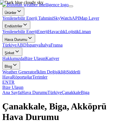
Ürünler
Yenilenebilir Enerji Tahmini
SkyWatch
API
Map Layer
Endüstriler
Yenilenebilir Enerji
Enerji
Havacılık
Lojistik
Liman
Hava Durumu
Türkiye
ABD
İspanya
İtalya
Fransa
Şirket
Hakkımızda
Bize Ulaşın
Kariyer
Blog
Weather Generator
İklim Değişikliği
Şiddetli
Hava
Röportajlar
Terimler
EN
TR
Bize Ulaşın
Ana Sayfa
Hava Durumu
Türkiye
Çanakkale
Biga
Çanakkale, Biga, Akköprü
Hava Durumu