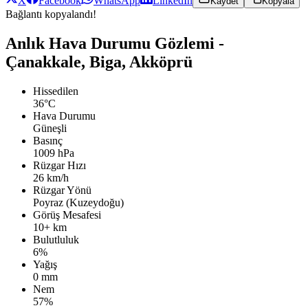
X
Facebook
WhatsApp
LinkedIn
Kaydet
Kopyala
Bağlantı kopyalandı!
Anlık Hava Durumu Gözlemi -
Çanakkale, Biga, Akköprü
Hissedilen
36°C
Hava Durumu
Güneşli
Basınç
1009 hPa
Rüzgar Hızı
26 km/h
Rüzgar Yönü
Poyraz (Kuzeydoğu)
Görüş Mesafesi
10+ km
Bulutluluk
6%
Yağış
0 mm
Nem
57%