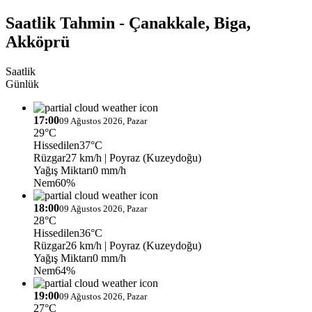
Saatlik Tahmin - Çanakkale, Biga,
Akköprü
Saatlik
Günlük
17:00
09 Ağustos 2026, Pazar
29°C
Hissedilen
37°C
Rüzgar
27 km/h
| Poyraz (Kuzeydoğu)
Yağış Miktarı
0 mm/h
Nem
60%
18:00
09 Ağustos 2026, Pazar
28°C
Hissedilen
36°C
Rüzgar
26 km/h
| Poyraz (Kuzeydoğu)
Yağış Miktarı
0 mm/h
Nem
64%
19:00
09 Ağustos 2026, Pazar
27°C