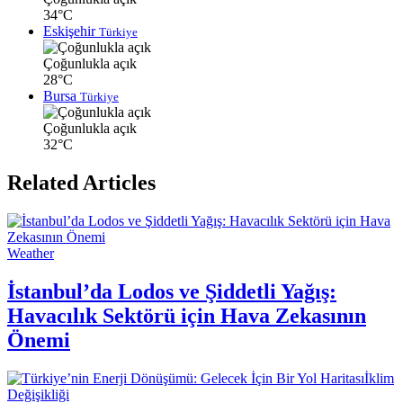
34°C
Eskişehir
Türkiye
Çoğunlukla açık
28°C
Bursa
Türkiye
Çoğunlukla açık
32°C
Related Articles
Weather
İstanbul’da Lodos ve Şiddetli Yağış:
Havacılık Sektörü için Hava Zekasının
Önemi
İklim
Değişikliği