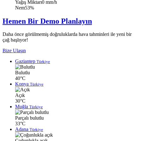
Yağış Miktarı
0 mm/h
Nem
53%
Hemen Bir Demo Planlayın
Daha önce görülmemiş doğruluklarda hava tahminleri ile yeni bir
çağ başlıyor!
Bize Ulaşın
Gaziantep
Türkiye
Bulutlu
40°C
Konya
Türkiye
Açık
30°C
Muğla
Türkiye
Parçalı bulutlu
33°C
Adana
Türkiye
Çoğunlukla açık