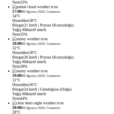
Nem
33%
17:00
08 Ağustos 2026, Cumartesi
34°C
Hissedilen
38°C
Rüzgar
21 km/h
| Poyraz (Kuzeydoğu)
Yağış Miktarı
0 mm/h
Nem
35%
18:00
08 Ağustos 2026, Cumartesi
32°C
Hissedilen
38°C
Rüzgar
26 km/h
| Poyraz (Kuzeydoğu)
Yağış Miktarı
0 mm/h
Nem
39%
19:00
08 Ağustos 2026, Cumartesi
31°C
Hissedilen
36°C
Rüzgar
24 km/h
| Gündoğusu (Doğu)
Yağış Miktarı
0 mm/h
Nem
44%
20:00
08 Ağustos 2026, Cumartesi
28°C