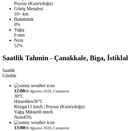
Poyraz (Kuzeydoğu)
Görüş Mesafesi
10+ km
Bulutluluk
0%
Yağış
0 mm
Nem
52%
Saatlik Tahmin - Çanakkale, Biga, İstiklal
Saatlik
Günlük
12:00
08 Ağustos 2026, Cumartesi
30°C
Hissedilen
36°C
Rüzgar
15 km/h
| Poyraz (Kuzeydoğu)
Yağış Miktarı
0 mm/h
Nem
45%
13:00
08 Ağustos 2026, Cumartesi