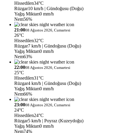
Hissedilen
34°C
Rüzgar
10 km/h
| Gündoğusu (Doğu)
Yağış Miktarı
0 mm/h
Nem
56%
21:00
08 Ağustos 2026, Cumartesi
26°C
Hissedilen
32°C
Rüzgar
7 km/h
| Gündoğusu (Doğu)
Yağış Miktarı
0 mm/h
Nem
63%
22:00
08 Ağustos 2026, Cumartesi
25°C
Hissedilen
31°C
Rüzgar
4 km/h
| Gündoğusu (Doğu)
Yağış Miktarı
0 mm/h
Nem
66%
23:00
08 Ağustos 2026, Cumartesi
24°C
Hissedilen
24°C
Rüzgar
5 km/h
| Poyraz (Kuzeydoğu)
Yağış Miktarı
0 mm/h
Nem
74%