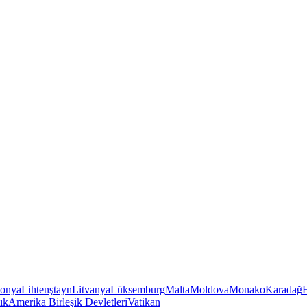
tonya
Lihtenştayn
Litvanya
Lüksemburg
Malta
Moldova
Monako
Karadağ
ık
Amerika Birleşik Devletleri
Vatikan