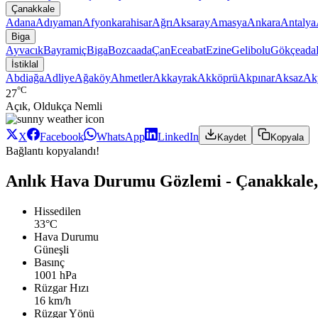
Çanakkale
Adana
Adıyaman
Afyonkarahisar
Ağrı
Aksaray
Amasya
Ankara
Antalya
Biga
Ayvacık
Bayramiç
Biga
Bozcaada
Çan
Eceabat
Ezine
Gelibolu
Gökçeada
İstiklal
Abdiağa
Adliye
Ağaköy
Ahmetler
Akkayrak
Akköprü
Akpınar
Aksaz
Ak
°C
27
Açık, Oldukça Nemli
X
Facebook
WhatsApp
LinkedIn
Kaydet
Kopyala
Bağlantı kopyalandı!
Anlık Hava Durumu Gözlemi - Çanakkale, B
Hissedilen
33°C
Hava Durumu
Güneşli
Basınç
1001 hPa
Rüzgar Hızı
16 km/h
Rüzgar Yönü