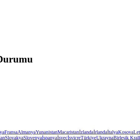
a Durumu
iya
Fransa
Almanya
Yunanistan
Macaristan
İzlanda
İrlanda
İtalya
Kosova
Le
tan
Slovakya
Slovenya
İspanya
İsveç
İsviçre
Türkiye
Ukrayna
Birleşik Krall