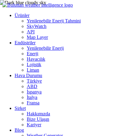
Ürünler
Yenilenebilir Enerji Tahmini
SkyWatch
API
Map Layer
Endüstriler
Yenilenebilir Enerji
Enerji
Havacılık
Lojistik
Liman
Hava Durumu
Türkiye
ABD
İspanya
İtalya
Fransa
Şirket
Hakkımızda
Bize Ulaşın
Kariyer
Blog
Weather Generator