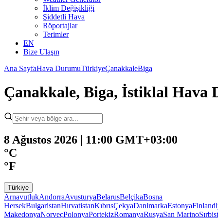
İklim Değişikliği
Şiddetli Hava
Röportajlar
Terimler
EN
Bize Ulaşın
Ana Sayfa
Hava Durumu
Türkiye
Çanakkale
Biga
Çanakkale, Biga, İstiklal Hav
8 Ağustos 2026 | 11:00 GMT+03:00
°C
°F
Türkiye
Arnavutluk
Andorra
Avusturya
Belarus
Belçika
Bosna
Hersek
Bulgaristan
Hırvatistan
Kıbrıs
Çekya
Danimarka
Estonya
Finland
Makedonya
Norveç
Polonya
Portekiz
Romanya
Rusya
San Marino
Sırbis