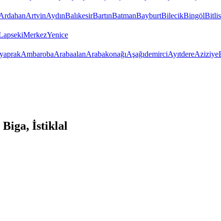
Ardahan
Artvin
Aydın
Balıkesir
Bartın
Batman
Bayburt
Bilecik
Bingöl
Bitlis
Lapseki
Merkez
Yenice
yaprak
Ambaroba
Arabaalan
Arabakonağı
Aşağıdemirci
Ayıtdere
Aziziye
iga, İstiklal