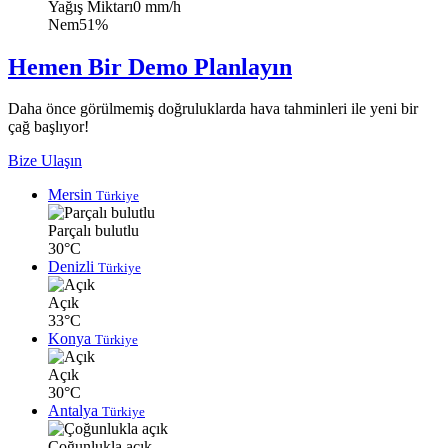
Yağış Miktarı
0 mm/h
Nem
51%
Hemen Bir Demo Planlayın
Daha önce görülmemiş doğruluklarda hava tahminleri ile yeni bir
çağ başlıyor!
Bize Ulaşın
Mersin
Türkiye
Parçalı bulutlu
30°C
Denizli
Türkiye
Açık
33°C
Konya
Türkiye
Açık
30°C
Antalya
Türkiye
Çoğunlukla açık