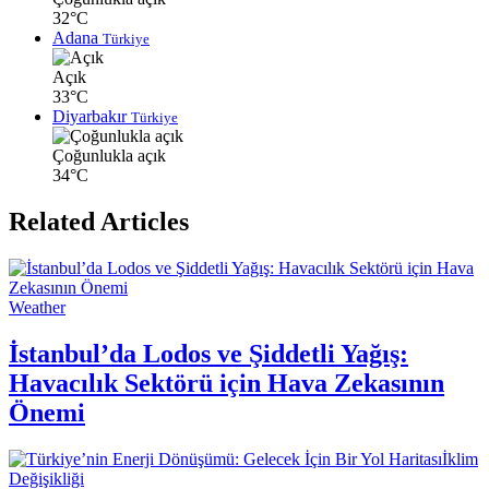
32°C
Adana
Türkiye
Açık
33°C
Diyarbakır
Türkiye
Çoğunlukla açık
34°C
Related Articles
Weather
İstanbul’da Lodos ve Şiddetli Yağış:
Havacılık Sektörü için Hava Zekasının
Önemi
İklim
Değişikliği