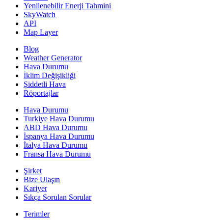
Yenilenebilir Enerji Tahmini
SkyWatch
API
Map Layer
Blog
Weather Generator
Hava Durumu
İklim Değişikliği
Şiddetli Hava
Röportajlar
Hava Durumu
Turkiye Hava Durumu
ABD Hava Durumu
İspanya Hava Durumu
İtalya Hava Durumu
Fransa Hava Durumu
Şirket
Bize Ulaşın
Kariyer
Sıkça Sorulan Sorular
Terimler