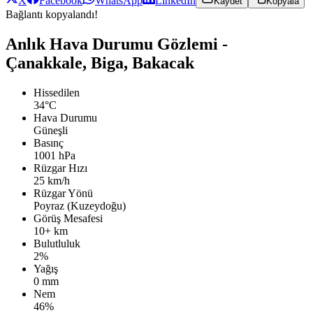
X
Facebook
WhatsApp
LinkedIn
Kaydet
Kopyala
Bağlantı kopyalandı!
Anlık Hava Durumu Gözlemi -
Çanakkale, Biga, Bakacak
Hissedilen
34°C
Hava Durumu
Güneşli
Basınç
1001 hPa
Rüzgar Hızı
25 km/h
Rüzgar Yönü
Poyraz (Kuzeydoğu)
Görüş Mesafesi
10+ km
Bulutluluk
2%
Yağış
0 mm
Nem
46%