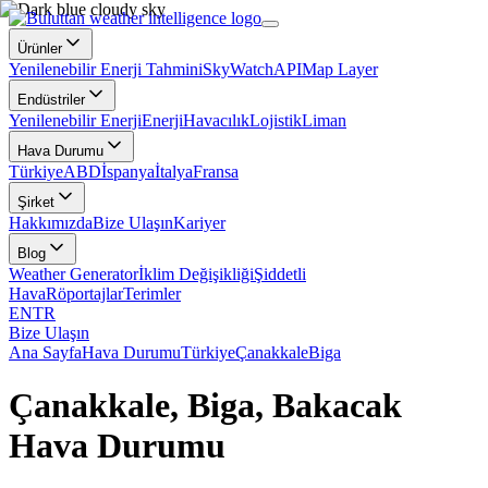
Ürünler
Yenilenebilir Enerji Tahmini
SkyWatch
API
Map Layer
Endüstriler
Yenilenebilir Enerji
Enerji
Havacılık
Lojistik
Liman
Hava Durumu
Türkiye
ABD
İspanya
İtalya
Fransa
Şirket
Hakkımızda
Bize Ulaşın
Kariyer
Blog
Weather Generator
İklim Değişikliği
Şiddetli
Hava
Röportajlar
Terimler
EN
TR
Bize Ulaşın
Ana Sayfa
Hava Durumu
Türkiye
Çanakkale
Biga
Çanakkale, Biga, Bakacak
Hava Durumu