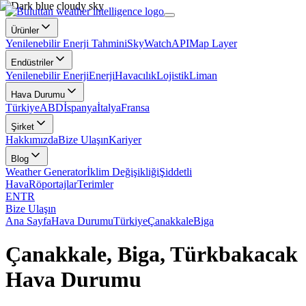
Ürünler
Yenilenebilir Enerji Tahmini
SkyWatch
API
Map Layer
Endüstriler
Yenilenebilir Enerji
Enerji
Havacılık
Lojistik
Liman
Hava Durumu
Türkiye
ABD
İspanya
İtalya
Fransa
Şirket
Hakkımızda
Bize Ulaşın
Kariyer
Blog
Weather Generator
İklim Değişikliği
Şiddetli
Hava
Röportajlar
Terimler
EN
TR
Bize Ulaşın
Ana Sayfa
Hava Durumu
Türkiye
Çanakkale
Biga
Çanakkale, Biga, Türkbakacak
Hava Durumu