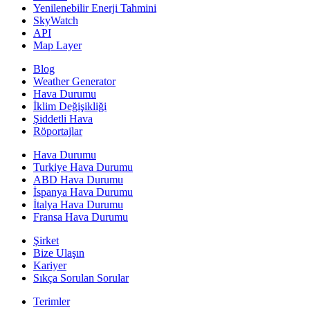
Yenilenebilir Enerji Tahmini
SkyWatch
API
Map Layer
Blog
Weather Generator
Hava Durumu
İklim Değişikliği
Şiddetli Hava
Röportajlar
Hava Durumu
Turkiye Hava Durumu
ABD Hava Durumu
İspanya Hava Durumu
İtalya Hava Durumu
Fransa Hava Durumu
Şirket
Bize Ulaşın
Kariyer
Sıkça Sorulan Sorular
Terimler