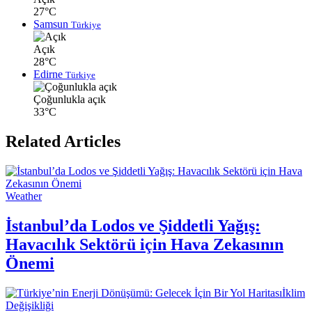
27°C
Samsun
Türkiye
Açık
28°C
Edirne
Türkiye
Çoğunlukla açık
33°C
Related Articles
Weather
İstanbul’da Lodos ve Şiddetli Yağış:
Havacılık Sektörü için Hava Zekasının
Önemi
İklim
Değişikliği