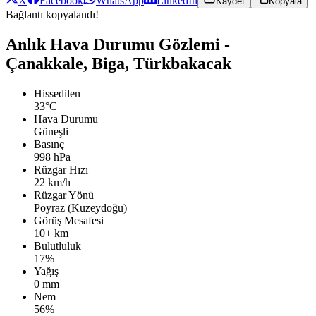
X
Facebook
WhatsApp
LinkedIn
Kaydet
Kopyala
Bağlantı kopyalandı!
Anlık Hava Durumu Gözlemi -
Çanakkale, Biga, Türkbakacak
Hissedilen
33°C
Hava Durumu
Güneşli
Basınç
998 hPa
Rüzgar Hızı
22 km/h
Rüzgar Yönü
Poyraz (Kuzeydoğu)
Görüş Mesafesi
10+ km
Bulutluluk
17%
Yağış
0 mm
Nem
56%