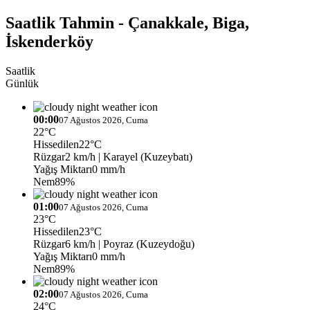
Saatlik Tahmin - Çanakkale, Biga,
İskenderköy
Saatlik
Günlük
00:00
07 Ağustos 2026, Cuma
22°C
Hissedilen
22°C
Rüzgar
2 km/h
| Karayel (Kuzeybatı)
Yağış Miktarı
0 mm/h
Nem
89%
01:00
07 Ağustos 2026, Cuma
23°C
Hissedilen
23°C
Rüzgar
6 km/h
| Poyraz (Kuzeydoğu)
Yağış Miktarı
0 mm/h
Nem
89%
02:00
07 Ağustos 2026, Cuma
24°C