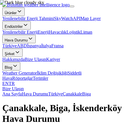
Ürünler
Yenilenebilir Enerji Tahmini
SkyWatch
API
Map Layer
Endüstriler
Yenilenebilir Enerji
Enerji
Havacılık
Lojistik
Liman
Hava Durumu
Türkiye
ABD
İspanya
İtalya
Fransa
Şirket
Hakkımızda
Bize Ulaşın
Kariyer
Blog
Weather Generator
İklim Değişikliği
Şiddetli
Hava
Röportajlar
Terimler
EN
TR
Bize Ulaşın
Ana Sayfa
Hava Durumu
Türkiye
Çanakkale
Biga
Çanakkale, Biga, İskenderköy
Hava Durumu