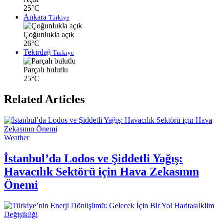
25°C
Ankara
Türkiye
Çoğunlukla açık
26°C
Tekirdağ
Türkiye
Parçalı bulutlu
25°C
Related Articles
Weather
İstanbul’da Lodos ve Şiddetli Yağış:
Havacılık Sektörü için Hava Zekasının
Önemi
İklim
Değişikliği