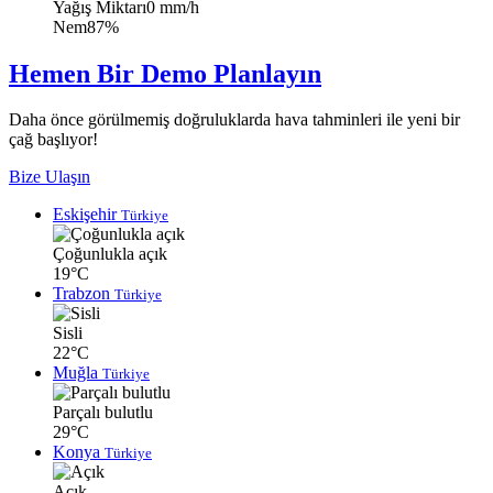
Yağış Miktarı
0 mm/h
Nem
87%
Hemen Bir Demo Planlayın
Daha önce görülmemiş doğruluklarda hava tahminleri ile yeni bir
çağ başlıyor!
Bize Ulaşın
Eskişehir
Türkiye
Çoğunlukla açık
19°C
Trabzon
Türkiye
Sisli
22°C
Muğla
Türkiye
Parçalı bulutlu
29°C
Konya
Türkiye
Açık