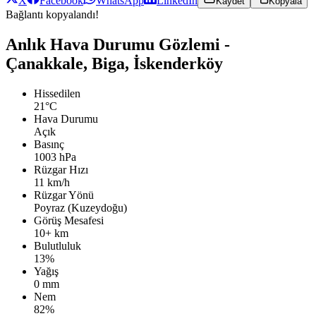
X
Facebook
WhatsApp
LinkedIn
Kaydet
Kopyala
Bağlantı kopyalandı!
Anlık Hava Durumu Gözlemi -
Çanakkale, Biga, İskenderköy
Hissedilen
21°C
Hava Durumu
Açık
Basınç
1003 hPa
Rüzgar Hızı
11 km/h
Rüzgar Yönü
Poyraz (Kuzeydoğu)
Görüş Mesafesi
10+ km
Bulutluluk
13%
Yağış
0 mm
Nem
82%