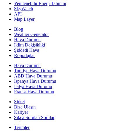
Yenilenebilir Enerji Tahmini
SkyWatch
API
Map Layer
Blog
Weather Generator
Hava Durumu
İklim Değişikliği
Şiddetli Hava
Röportajlar
Hava Durumu
Turkiye Hava Durumu
ABD Hava Durumu
İspanya Hava Durumu
İtalya Hava Durumu
Fransa Hava Durumu
Şirket
Bize Ulaşın
Kariyer
Sıkça Sorulan Sorular
Terimler