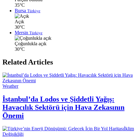
35°C
Bursa
Türkiye
Açık
30°C
Mersin
Türkiye
Çoğunlukla açık
30°C
Related Articles
Weather
İstanbul’da Lodos ve Şiddetli Yağış:
Havacılık Sektörü için Hava Zekasının
Önemi
İklim
Değişikliği