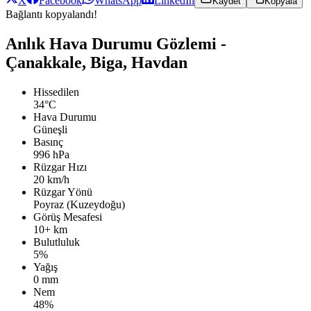
X
Facebook
WhatsApp
LinkedIn
Kaydet
Kopyala
Bağlantı kopyalandı!
Anlık Hava Durumu Gözlemi -
Çanakkale, Biga, Havdan
Hissedilen
34°C
Hava Durumu
Güneşli
Basınç
996 hPa
Rüzgar Hızı
20 km/h
Rüzgar Yönü
Poyraz (Kuzeydoğu)
Görüş Mesafesi
10+ km
Bulutluluk
5%
Yağış
0 mm
Nem
48%