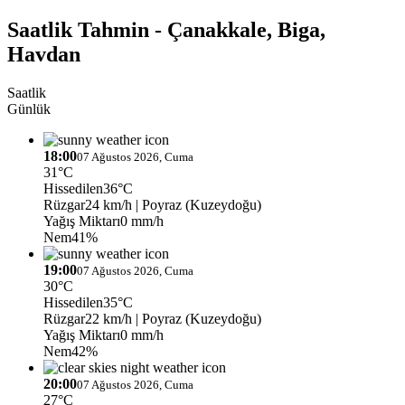
Saatlik Tahmin - Çanakkale, Biga,
Havdan
Saatlik
Günlük
18:00
07 Ağustos 2026, Cuma
31°C
Hissedilen
36°C
Rüzgar
24 km/h
| Poyraz (Kuzeydoğu)
Yağış Miktarı
0 mm/h
Nem
41%
19:00
07 Ağustos 2026, Cuma
30°C
Hissedilen
35°C
Rüzgar
22 km/h
| Poyraz (Kuzeydoğu)
Yağış Miktarı
0 mm/h
Nem
42%
20:00
07 Ağustos 2026, Cuma
27°C