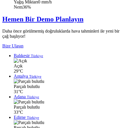
Yağış Miktarı
0 mm/h
Nem
36%
Hemen Bir Demo Planlayın
Daha önce görülmemiş doğruluklarda hava tahminleri ile yeni bir
çağ başlıyor!
Bize Ulaşın
Balıkesir
Türkiye
Açık
29°C
Antalya
Türkiye
Parçalı bulutlu
31°C
Adana
Türkiye
Parçalı bulutlu
33°C
Edirne
Türkiye
Parçalı bulutlu