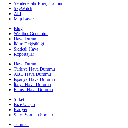
Yenilenebilir Enerji Tahmini
SkyWatch
API
Map Layer
Blog
Weather Generator
Hava Durumu
İklim Değişikliği
Şiddetli Hava
Röportajlar
Hava Durumu
Turkiye Hava Durumu
ABD Hava Durumu
İspanya Hava Durumu
İtalya Hava Durumu
Fransa Hava Durumu
Şirket
Bize Ulaşın
Kariyer
Sıkça Sorulan Sorular
Terimler