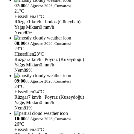
07:00
08 Ağustos 2026, Cumartesi
21°C
Hissedilen
21°C
Rüzgar
1 km/h
| Lodos (Güneybatı)
Yağış Miktarı
0 mm/h
Nem
90%
08:00
08 Ağustos 2026, Cumartesi
23°C
Hissedilen
23°C
Rüzgar
2 km/h
| Poyraz (Kuzeydoğu)
Yağış Miktarı
0 mm/h
Nem
89%
09:00
08 Ağustos 2026, Cumartesi
24°C
Hissedilen
24°C
Rüzgar
7 km/h
| Poyraz (Kuzeydoğu)
Yağış Miktarı
0 mm/h
Nem
81%
10:00
08 Ağustos 2026, Cumartesi
26°C
Hissedilen
34°C