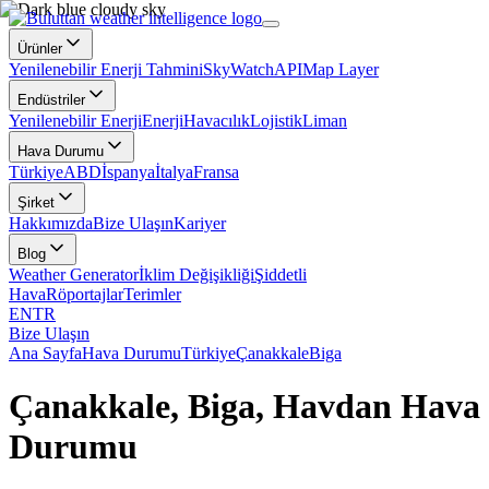
Ürünler
Yenilenebilir Enerji Tahmini
SkyWatch
API
Map Layer
Endüstriler
Yenilenebilir Enerji
Enerji
Havacılık
Lojistik
Liman
Hava Durumu
Türkiye
ABD
İspanya
İtalya
Fransa
Şirket
Hakkımızda
Bize Ulaşın
Kariyer
Blog
Weather Generator
İklim Değişikliği
Şiddetli
Hava
Röportajlar
Terimler
EN
TR
Bize Ulaşın
Ana Sayfa
Hava Durumu
Türkiye
Çanakkale
Biga
Çanakkale, Biga, Havdan Hava
Durumu