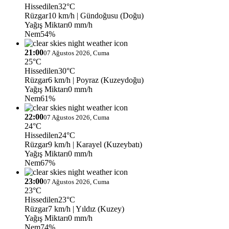
Hissedilen
32°C
Rüzgar
10 km/h
| Gündoğusu (Doğu)
Yağış Miktarı
0 mm/h
Nem
54%
21:00
07 Ağustos 2026, Cuma
25°C
Hissedilen
30°C
Rüzgar
6 km/h
| Poyraz (Kuzeydoğu)
Yağış Miktarı
0 mm/h
Nem
61%
22:00
07 Ağustos 2026, Cuma
24°C
Hissedilen
24°C
Rüzgar
9 km/h
| Karayel (Kuzeybatı)
Yağış Miktarı
0 mm/h
Nem
67%
23:00
07 Ağustos 2026, Cuma
23°C
Hissedilen
23°C
Rüzgar
7 km/h
| Yıldız (Kuzey)
Yağış Miktarı
0 mm/h
Nem
74%