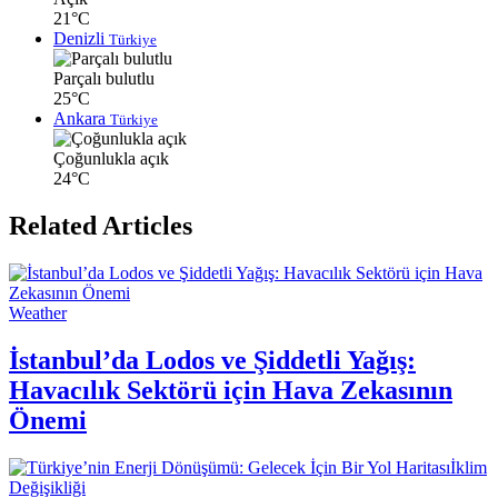
21°C
Denizli
Türkiye
Parçalı bulutlu
25°C
Ankara
Türkiye
Çoğunlukla açık
24°C
Related Articles
Weather
İstanbul’da Lodos ve Şiddetli Yağış:
Havacılık Sektörü için Hava Zekasının
Önemi
İklim
Değişikliği