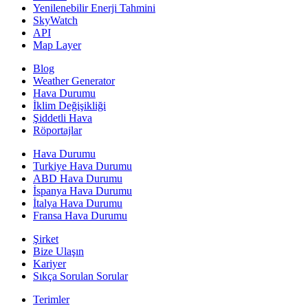
Yenilenebilir Enerji Tahmini
SkyWatch
API
Map Layer
Blog
Weather Generator
Hava Durumu
İklim Değişikliği
Şiddetli Hava
Röportajlar
Hava Durumu
Turkiye Hava Durumu
ABD Hava Durumu
İspanya Hava Durumu
İtalya Hava Durumu
Fransa Hava Durumu
Şirket
Bize Ulaşın
Kariyer
Sıkça Sorulan Sorular
Terimler