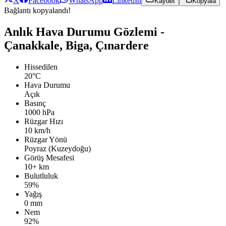
X
Facebook
WhatsApp
LinkedIn
Kaydet
Kopyala
Bağlantı kopyalandı!
Anlık Hava Durumu Gözlemi -
Çanakkale, Biga, Çınardere
Hissedilen
20°C
Hava Durumu
Açık
Basınç
1000 hPa
Rüzgar Hızı
10 km/h
Rüzgar Yönü
Poyraz (Kuzeydoğu)
Görüş Mesafesi
10+ km
Bulutluluk
59%
Yağış
0 mm
Nem
92%