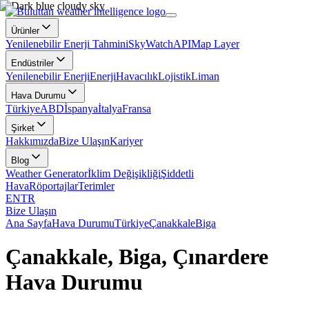
Ürünler
Yenilenebilir Enerji Tahmini
SkyWatch
API
Map Layer
Endüstriler
Yenilenebilir Enerji
Enerji
Havacılık
Lojistik
Liman
Hava Durumu
Türkiye
ABD
İspanya
İtalya
Fransa
Şirket
Hakkımızda
Bize Ulaşın
Kariyer
Blog
Weather Generator
İklim Değişikliği
Şiddetli
Hava
Röportajlar
Terimler
EN
TR
Bize Ulaşın
Ana Sayfa
Hava Durumu
Türkiye
Çanakkale
Biga
Çanakkale, Biga, Çınardere
Hava Durumu