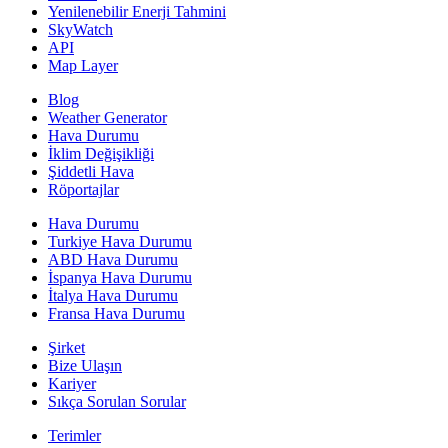
Yenilenebilir Enerji Tahmini
SkyWatch
API
Map Layer
Blog
Weather Generator
Hava Durumu
İklim Değişikliği
Şiddetli Hava
Röportajlar
Hava Durumu
Turkiye Hava Durumu
ABD Hava Durumu
İspanya Hava Durumu
İtalya Hava Durumu
Fransa Hava Durumu
Şirket
Bize Ulaşın
Kariyer
Sıkça Sorulan Sorular
Terimler