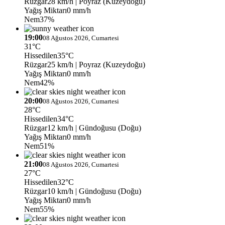
Rüzgar
28 km/h
| Poyraz (Kuzeydoğu)
Yağış Miktarı
0 mm/h
Nem
37%
19:00
08 Ağustos 2026, Cumartesi
31°C
Hissedilen
35°C
Rüzgar
25 km/h
| Poyraz (Kuzeydoğu)
Yağış Miktarı
0 mm/h
Nem
42%
20:00
08 Ağustos 2026, Cumartesi
28°C
Hissedilen
34°C
Rüzgar
12 km/h
| Gündoğusu (Doğu)
Yağış Miktarı
0 mm/h
Nem
51%
21:00
08 Ağustos 2026, Cumartesi
27°C
Hissedilen
32°C
Rüzgar
10 km/h
| Gündoğusu (Doğu)
Yağış Miktarı
0 mm/h
Nem
55%