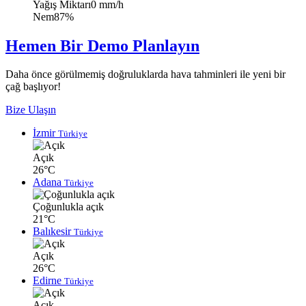
Yağış Miktarı
0 mm/h
Nem
87%
Hemen Bir Demo Planlayın
Daha önce görülmemiş doğruluklarda hava tahminleri ile yeni bir
çağ başlıyor!
Bize Ulaşın
İzmir
Türkiye
Açık
26°C
Adana
Türkiye
Çoğunlukla açık
21°C
Balıkesir
Türkiye
Açık
26°C
Edirne
Türkiye
Açık