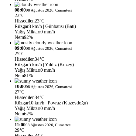
08:00
08 Ağustos 2026, Cumartesi
23°C
Hissedilen
23°C
Rüzgar
3 km/h
| Günbatısı (Batı)
Yağış Miktarı
0 mm/h
Nem
92%
09:00
08 Ağustos 2026, Cumartesi
25°C
Hissedilen
34°C
Rüzgar
5 km/h
| Yıldız (Kuzey)
Yağış Miktarı
0 mm/h
Nem
81%
10:00
08 Ağustos 2026, Cumartesi
27°C
Hissedilen
34°C
Rüzgar
10 km/h
| Poyraz (Kuzeydoğu)
Yağış Miktarı
0 mm/h
Nem
62%
11:00
08 Ağustos 2026, Cumartesi
29°C
Hissedilen
34°C