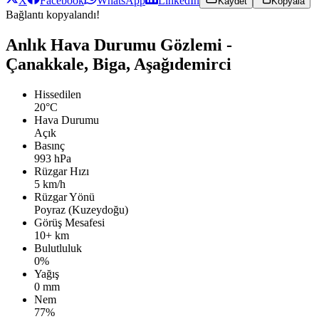
X
Facebook
WhatsApp
LinkedIn
Kaydet
Kopyala
Bağlantı kopyalandı!
Anlık Hava Durumu Gözlemi -
Çanakkale, Biga, Aşağıdemirci
Hissedilen
20°C
Hava Durumu
Açık
Basınç
993 hPa
Rüzgar Hızı
5 km/h
Rüzgar Yönü
Poyraz (Kuzeydoğu)
Görüş Mesafesi
10+ km
Bulutluluk
0%
Yağış
0 mm
Nem
77%