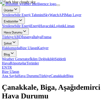
Ürünler
Yenilenebilir Enerji Tahmini
SkyWatch
API
Map Layer
Endüstriler
Yenilenebilir Enerji
Enerji
Havacılık
Lojistik
Liman
Hava Durumu
Türkiye
ABD
İspanya
İtalya
Fransa
Şirket
Hakkımızda
Bize Ulaşın
Kariyer
Blog
Weather Generator
İklim Değişikliği
Şiddetli
Hava
Röportajlar
Terimler
EN
TR
Bize Ulaşın
Ana Sayfa
Hava Durumu
Türkiye
Çanakkale
Biga
Çanakkale, Biga, Aşağıdemirci
Hava Durumu