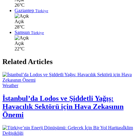
26°C
Gaziantep
Türkiye
Açık
28°C
Samsun
Türkiye
Açık
22°C
Related Articles
Weather
İstanbul’da Lodos ve Şiddetli Yağış:
Havacılık Sektörü için Hava Zekasının
Önemi
İklim
Değişikliği