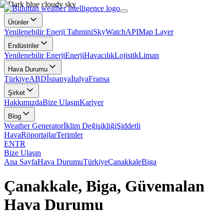
Ürünler
Yenilenebilir Enerji Tahmini
SkyWatch
API
Map Layer
Endüstriler
Yenilenebilir Enerji
Enerji
Havacılık
Lojistik
Liman
Hava Durumu
Türkiye
ABD
İspanya
İtalya
Fransa
Şirket
Hakkımızda
Bize Ulaşın
Kariyer
Blog
Weather Generator
İklim Değişikliği
Şiddetli
Hava
Röportajlar
Terimler
EN
TR
Bize Ulaşın
Ana Sayfa
Hava Durumu
Türkiye
Çanakkale
Biga
Çanakkale, Biga, Güvemalan
Hava Durumu