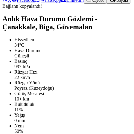
X
Facebook
WhatsApp
LinkedIn
Kaydet
Kopyala
Bağlantı kopyalandı!
Anlık Hava Durumu Gözlemi -
Çanakkale, Biga, Güvemalan
Hissedilen
34°C
Hava Durumu
Güneşli
Basınç
997 hPa
Rüzgar Hızı
22 km/h
Rüzgar Yönü
Poyraz (Kuzeydoğu)
Görüş Mesafesi
10+ km
Bulutluluk
11%
Yağış
0 mm
Nem
50%