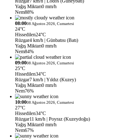
Rüzgar
7 km/h
| Lodos (Güneybatı)
Yağış Miktarı
0 mm/h
Nem
88%
08:00
08 Ağustos 2026, Cumartesi
24°C
Hissedilen
24°C
Rüzgar
4 km/h
| Günbatısı (Batı)
Yağış Miktarı
0 mm/h
Nem
84%
09:00
08 Ağustos 2026, Cumartesi
25°C
Hissedilen
34°C
Rüzgar
7 km/h
| Yıldız (Kuzey)
Yağış Miktarı
0 mm/h
Nem
76%
10:00
08 Ağustos 2026, Cumartesi
27°C
Hissedilen
34°C
Rüzgar
11 km/h
| Poyraz (Kuzeydoğu)
Yağış Miktarı
0 mm/h
Nem
67%