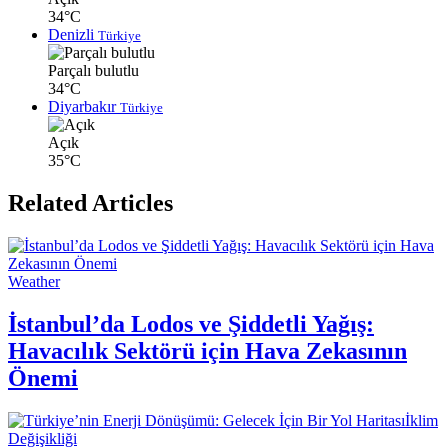
34°C
Denizli
Türkiye
Parçalı bulutlu
34°C
Diyarbakır
Türkiye
Açık
35°C
Related Articles
Weather
İstanbul’da Lodos ve Şiddetli Yağış:
Havacılık Sektörü için Hava Zekasının
Önemi
İklim
Değişikliği