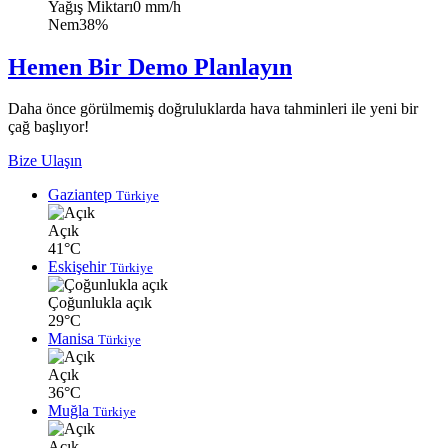
Yağış Miktarı
0 mm/h
Nem
38%
Hemen Bir Demo Planlayın
Daha önce görülmemiş doğruluklarda hava tahminleri ile yeni bir
çağ başlıyor!
Bize Ulaşın
Gaziantep
Türkiye
Açık
41°C
Eskişehir
Türkiye
Çoğunlukla açık
29°C
Manisa
Türkiye
Açık
36°C
Muğla
Türkiye
Açık