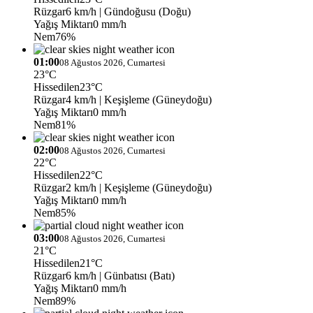
Rüzgar
6 km/h
| Gündoğusu (Doğu)
Yağış Miktarı
0 mm/h
Nem
76%
01:00
08 Ağustos 2026, Cumartesi
23°C
Hissedilen
23°C
Rüzgar
4 km/h
| Keşişleme (Güneydoğu)
Yağış Miktarı
0 mm/h
Nem
81%
02:00
08 Ağustos 2026, Cumartesi
22°C
Hissedilen
22°C
Rüzgar
2 km/h
| Keşişleme (Güneydoğu)
Yağış Miktarı
0 mm/h
Nem
85%
03:00
08 Ağustos 2026, Cumartesi
21°C
Hissedilen
21°C
Rüzgar
6 km/h
| Günbatısı (Batı)
Yağış Miktarı
0 mm/h
Nem
89%