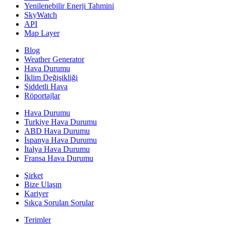
Yenilenebilir Enerji Tahmini
SkyWatch
API
Map Layer
Blog
Weather Generator
Hava Durumu
İklim Değişikliği
Şiddetli Hava
Röportajlar
Hava Durumu
Turkiye Hava Durumu
ABD Hava Durumu
İspanya Hava Durumu
İtalya Hava Durumu
Fransa Hava Durumu
Şirket
Bize Ulaşın
Kariyer
Sıkça Sorulan Sorular
Terimler