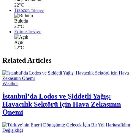
22°C
Trabzon
Türkiye
Bulutlu
22°C
Edirne
Türkiye
Açık
22°C
Related Articles
Weather
İstanbul’da Lodos ve Şiddetli Yağış:
Havacılık Sektörü için Hava Zekasının
Önemi
İklim
Değişikliği