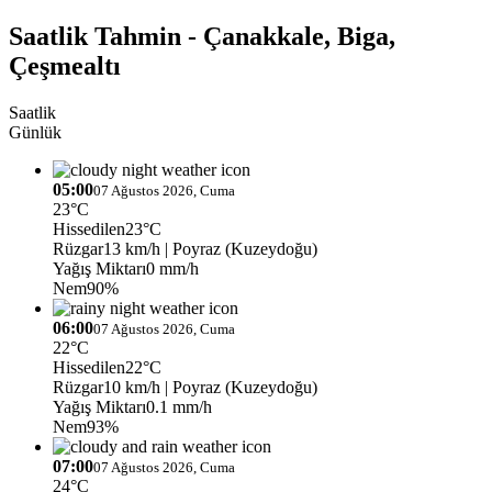
Saatlik Tahmin - Çanakkale, Biga,
Çeşmealtı
Saatlik
Günlük
05:00
07 Ağustos 2026, Cuma
23°C
Hissedilen
23°C
Rüzgar
13 km/h
| Poyraz (Kuzeydoğu)
Yağış Miktarı
0 mm/h
Nem
90%
06:00
07 Ağustos 2026, Cuma
22°C
Hissedilen
22°C
Rüzgar
10 km/h
| Poyraz (Kuzeydoğu)
Yağış Miktarı
0.1 mm/h
Nem
93%
07:00
07 Ağustos 2026, Cuma
24°C