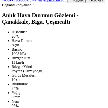
X
Facebook
WhatsApp
LinkedIn
Kaydet
Kopyala
Bağlantı kopyalandı!
Anlık Hava Durumu Gözlemi -
Çanakkale, Biga, Çeşmealtı
Hissedilen
20°C
Hava Durumu
Açık
Basınç
1008 hPa
Rüzgar Hızı
11 km/h
Rüzgar Yönü
Poyraz (Kuzeydoğu)
Görüş Mesafesi
10+ km
Bulutluluk
74%
Yağış
0 mm
Nem
93%