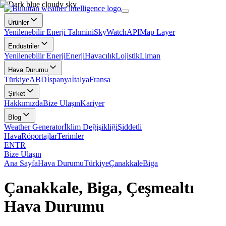
Ürünler
Yenilenebilir Enerji Tahmini
SkyWatch
API
Map Layer
Endüstriler
Yenilenebilir Enerji
Enerji
Havacılık
Lojistik
Liman
Hava Durumu
Türkiye
ABD
İspanya
İtalya
Fransa
Şirket
Hakkımızda
Bize Ulaşın
Kariyer
Blog
Weather Generator
İklim Değişikliği
Şiddetli
Hava
Röportajlar
Terimler
EN
TR
Bize Ulaşın
Ana Sayfa
Hava Durumu
Türkiye
Çanakkale
Biga
Çanakkale, Biga, Çeşmealtı
Hava Durumu