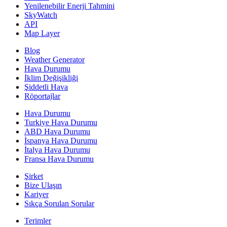
Yenilenebilir Enerji Tahmini
SkyWatch
API
Map Layer
Blog
Weather Generator
Hava Durumu
İklim Değişikliği
Şiddetli Hava
Röportajlar
Hava Durumu
Turkiye Hava Durumu
ABD Hava Durumu
İspanya Hava Durumu
İtalya Hava Durumu
Fransa Hava Durumu
Şirket
Bize Ulaşın
Kariyer
Sıkça Sorulan Sorular
Terimler