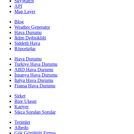
SkyWatch
API
Map Layer
Blog
Weather Generator
Hava Durumu
İklim Değişikliği
Şiddetli Hava
Röportajlar
Hava Durumu
Turkiye Hava Durumu
ABD Hava Durumu
İspanya Hava Durumu
İtalya Hava Durumu
Fransa Hava Durumu
Şirket
Bize Ulaşın
Kariyer
Sıkça Sorulan Sorular
Terimler
Albedo
Gök Gürültülü Fırtına