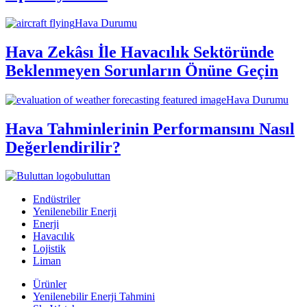
Hava Durumu
Hava Zekâsı İle Havacılık Sektöründe
Beklenmeyen Sorunların Önüne Geçin
Hava Durumu
Hava Tahminlerinin Performansını Nasıl
Değerlendirilir?
buluttan
Endüstriler
Yenilenebilir Enerji
Enerji
Havacılık
Lojistik
Liman
Ürünler
Yenilenebilir Enerji Tahmini