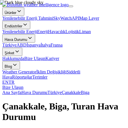
Ürünler
Yenilenebilir Enerji Tahmini
SkyWatch
API
Map Layer
Endüstriler
Yenilenebilir Enerji
Enerji
Havacılık
Lojistik
Liman
Hava Durumu
Türkiye
ABD
İspanya
İtalya
Fransa
Şirket
Hakkımızda
Bize Ulaşın
Kariyer
Blog
Weather Generator
İklim Değişikliği
Şiddetli
Hava
Röportajlar
Terimler
EN
TR
Bize Ulaşın
Ana Sayfa
Hava Durumu
Türkiye
Çanakkale
Biga
Çanakkale, Biga, Turan Hava
Durumu