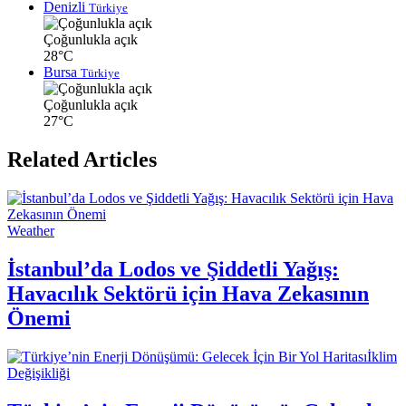
Denizli
Türkiye
Çoğunlukla açık
28°C
Bursa
Türkiye
Çoğunlukla açık
27°C
Related Articles
Weather
İstanbul’da Lodos ve Şiddetli Yağış:
Havacılık Sektörü için Hava Zekasının
Önemi
İklim
Değişikliği