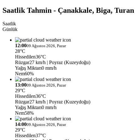
Saatlik Tahmin - Çanakkale, Biga, Turan
Saatlik
Günlük
12:00
09 Ağustos 2026, Pazar
28°C
Hissedilen
36°C
Rüzgar
27 km/h
| Poyraz (Kuzeydoğu)
Yağış Miktarı
0 mm/h
Nem
60%
13:00
09 Ağustos 2026, Pazar
29°C
Hissedilen
36°C
Rüzgar
27 km/h
| Poyraz (Kuzeydoğu)
Yağış Miktarı
0 mm/h
Nem
58%
14:00
09 Ağustos 2026, Pazar
29°C
Hissedilen
37°C