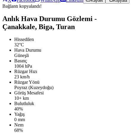
X
Facebook
WhatsApp
LinkedIn
Kaydet
Kopyala
Bağlantı kopyalandı!
Anlık Hava Durumu Gözlemi -
Çanakkale, Biga, Turan
Hissedilen
32°C
Hava Durumu
Güneşli
Basınç
1004 hPa
Rüzgar Hızı
23 km/h
Rüzgar Yönü
Poyraz (Kuzeydoğu)
Görüş Mesafesi
10+ km
Bulutluluk
40%
Yağış
0 mm
Nem
68%