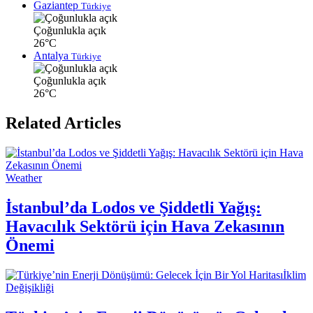
Gaziantep
Türkiye
Çoğunlukla açık
26°C
Antalya
Türkiye
Çoğunlukla açık
26°C
Related Articles
Weather
İstanbul’da Lodos ve Şiddetli Yağış:
Havacılık Sektörü için Hava Zekasının
Önemi
İklim
Değişikliği