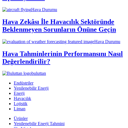
Hava Durumu
Hava Zekâsı İle Havacılık Sektöründe
Beklenmeyen Sorunların Önüne Geçin
Hava Durumu
Hava Tahminlerinin Performansını Nasıl
Değerlendirilir?
buluttan
Endüstriler
Yenilenebilir Enerji
Enerji
Havacılık
Lojistik
Liman
Ürünler
Yenilenebilir Enerji Tahmini