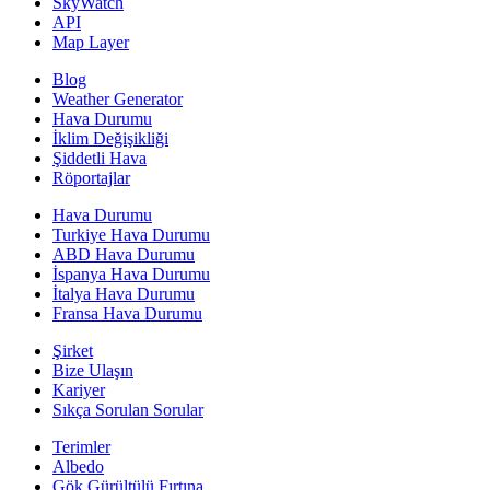
SkyWatch
API
Map Layer
Blog
Weather Generator
Hava Durumu
İklim Değişikliği
Şiddetli Hava
Röportajlar
Hava Durumu
Turkiye Hava Durumu
ABD Hava Durumu
İspanya Hava Durumu
İtalya Hava Durumu
Fransa Hava Durumu
Şirket
Bize Ulaşın
Kariyer
Sıkça Sorulan Sorular
Terimler
Albedo
Gök Gürültülü Fırtına