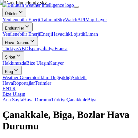
Ürünler
Yenilenebilir Enerji Tahmini
SkyWatch
API
Map Layer
Endüstriler
Yenilenebilir Enerji
Enerji
Havacılık
Lojistik
Liman
Hava Durumu
Türkiye
ABD
İspanya
İtalya
Fransa
Şirket
Hakkımızda
Bize Ulaşın
Kariyer
Blog
Weather Generator
İklim Değişikliği
Şiddetli
Hava
Röportajlar
Terimler
EN
TR
Bize Ulaşın
Ana Sayfa
Hava Durumu
Türkiye
Çanakkale
Biga
Çanakkale, Biga, Bozlar Hava
Durumu