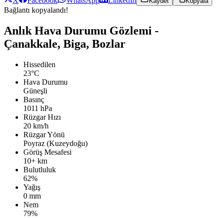
X
Facebook
WhatsApp
LinkedIn
Kaydet
Kopyala
Bağlantı kopyalandı!
Anlık Hava Durumu Gözlemi -
Çanakkale, Biga, Bozlar
Hissedilen
23°C
Hava Durumu
Güneşli
Basınç
1011 hPa
Rüzgar Hızı
20 km/h
Rüzgar Yönü
Poyraz (Kuzeydoğu)
Görüş Mesafesi
10+ km
Bulutluluk
62%
Yağış
0 mm
Nem
79%