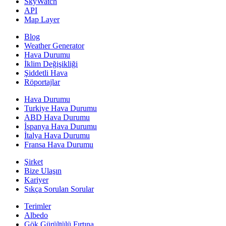
SkyWatch
API
Map Layer
Blog
Weather Generator
Hava Durumu
İklim Değişikliği
Şiddetli Hava
Röportajlar
Hava Durumu
Turkiye Hava Durumu
ABD Hava Durumu
İspanya Hava Durumu
İtalya Hava Durumu
Fransa Hava Durumu
Şirket
Bize Ulaşın
Kariyer
Sıkça Sorulan Sorular
Terimler
Albedo
Gök Gürültülü Fırtına