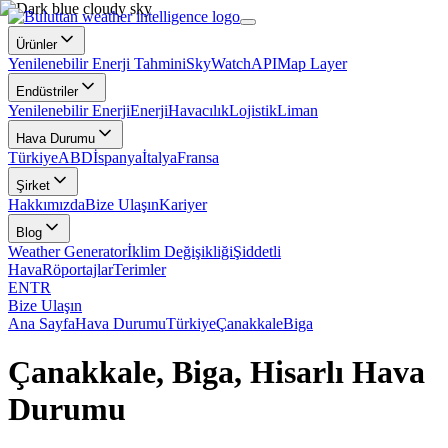
Ürünler
Yenilenebilir Enerji Tahmini
SkyWatch
API
Map Layer
Endüstriler
Yenilenebilir Enerji
Enerji
Havacılık
Lojistik
Liman
Hava Durumu
Türkiye
ABD
İspanya
İtalya
Fransa
Şirket
Hakkımızda
Bize Ulaşın
Kariyer
Blog
Weather Generator
İklim Değişikliği
Şiddetli
Hava
Röportajlar
Terimler
EN
TR
Bize Ulaşın
Ana Sayfa
Hava Durumu
Türkiye
Çanakkale
Biga
Çanakkale, Biga, Hisarlı Hava
Durumu