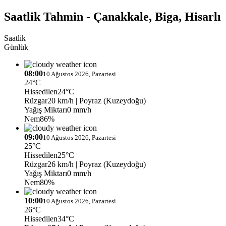
Saatlik Tahmin - Çanakkale, Biga, Hisarlı
Saatlik
Günlük
08:00
10 Ağustos 2026, Pazartesi
24°C
Hissedilen
24°C
Rüzgar
20 km/h
| Poyraz (Kuzeydoğu)
Yağış Miktarı
0 mm/h
Nem
86%
09:00
10 Ağustos 2026, Pazartesi
25°C
Hissedilen
25°C
Rüzgar
26 km/h
| Poyraz (Kuzeydoğu)
Yağış Miktarı
0 mm/h
Nem
80%
10:00
10 Ağustos 2026, Pazartesi
26°C
Hissedilen
34°C