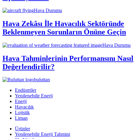
Hava Durumu
Hava Zekâsı İle Havacılık Sektöründe
Beklenmeyen Sorunların Önüne Geçin
Hava Durumu
Hava Tahminlerinin Performansını Nasıl
Değerlendirilir?
buluttan
Endüstriler
Yenilenebilir Enerji
Enerji
Havacılık
Lojistik
Liman
Ürünler
Yenilenebilir Enerji Tahmini