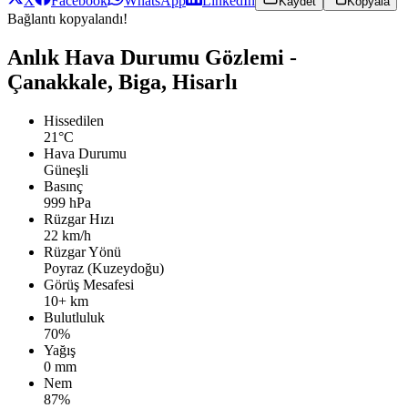
X
Facebook
WhatsApp
LinkedIn
Kaydet
Kopyala
Bağlantı kopyalandı!
Anlık Hava Durumu Gözlemi -
Çanakkale, Biga, Hisarlı
Hissedilen
21°C
Hava Durumu
Güneşli
Basınç
999 hPa
Rüzgar Hızı
22 km/h
Rüzgar Yönü
Poyraz (Kuzeydoğu)
Görüş Mesafesi
10+ km
Bulutluluk
70%
Yağış
0 mm
Nem
87%