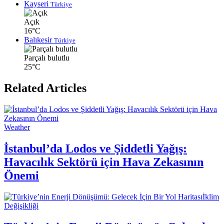
Kayseri
Türkiye
Açık
16°C
Balıkesir
Türkiye
Parçalı bulutlu
25°C
Related Articles
Weather
İstanbul’da Lodos ve Şiddetli Yağış:
Havacılık Sektörü için Hava Zekasının
Önemi
İklim
Değişikliği