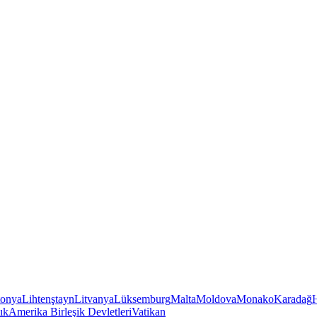
tonya
Lihtenştayn
Litvanya
Lüksemburg
Malta
Moldova
Monako
Karadağ
ık
Amerika Birleşik Devletleri
Vatikan