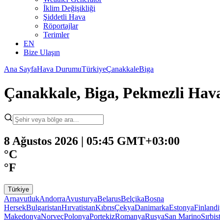
İklim Değişikliği
Şiddetli Hava
Röportajlar
Terimler
EN
Bize Ulaşın
Ana Sayfa
Hava Durumu
Türkiye
Çanakkale
Biga
Çanakkale, Biga, Pekmezli Ha
8 Ağustos 2026 | 05:45 GMT+03:00
°C
°F
Türkiye
Arnavutluk
Andorra
Avusturya
Belarus
Belçika
Bosna
Hersek
Bulgaristan
Hırvatistan
Kıbrıs
Çekya
Danimarka
Estonya
Finland
Makedonya
Norveç
Polonya
Portekiz
Romanya
Rusya
San Marino
Sırbis