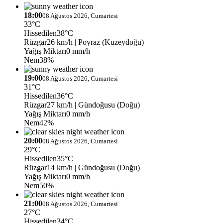
18:00
08 Ağustos 2026, Cumartesi
33°C
Hissedilen
38°C
Rüzgar
26 km/h
| Poyraz (Kuzeydoğu)
Yağış Miktarı
0 mm/h
Nem
38%
19:00
08 Ağustos 2026, Cumartesi
31°C
Hissedilen
36°C
Rüzgar
27 km/h
| Gündoğusu (Doğu)
Yağış Miktarı
0 mm/h
Nem
42%
20:00
08 Ağustos 2026, Cumartesi
29°C
Hissedilen
35°C
Rüzgar
14 km/h
| Gündoğusu (Doğu)
Yağış Miktarı
0 mm/h
Nem
50%
21:00
08 Ağustos 2026, Cumartesi
27°C
Hissedilen
34°C