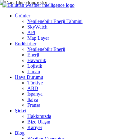
Ürünler
Yenilenebilir Enerji Tahmini
SkyWatch
API
Map Layer
Endüstriler
Yenilenebilir Enerji
Enerji
Havacılık
Lojistik
Liman
Hava Durumu
Türkiye
ABD
İspanya
İtalya
Fransa
Şirket
Hakkımızda
Bize Ulaşın
Kariyer
Blog
Weather Generator