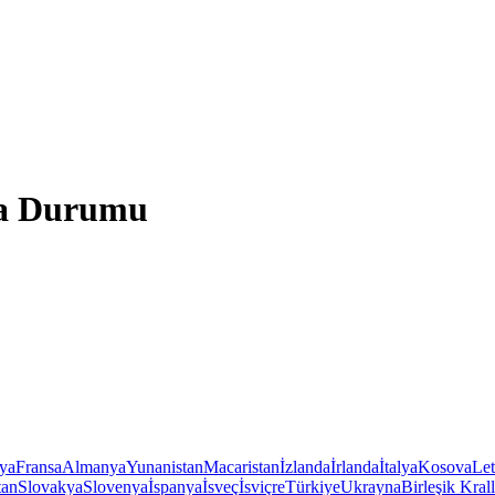
va Durumu
iya
Fransa
Almanya
Yunanistan
Macaristan
İzlanda
İrlanda
İtalya
Kosova
Le
tan
Slovakya
Slovenya
İspanya
İsveç
İsviçre
Türkiye
Ukrayna
Birleşik Krall