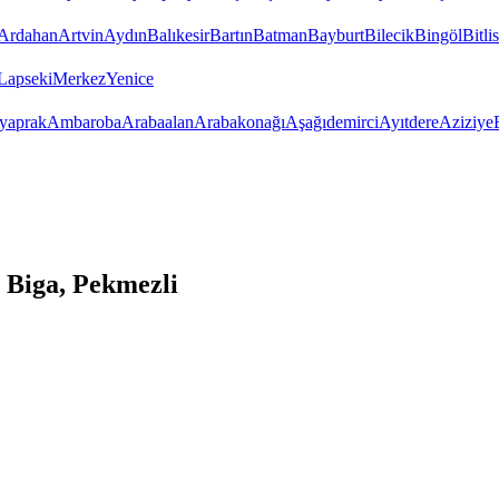
Ardahan
Artvin
Aydın
Balıkesir
Bartın
Batman
Bayburt
Bilecik
Bingöl
Bitlis
Lapseki
Merkez
Yenice
yaprak
Ambaroba
Arabaalan
Arabakonağı
Aşağıdemirci
Ayıtdere
Aziziye
 Biga, Pekmezli