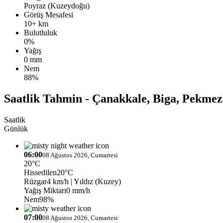
Poyraz (Kuzeydoğu)
Görüş Mesafesi
10+ km
Bulutluluk
0%
Yağış
0 mm
Nem
88%
Saatlik Tahmin - Çanakkale, Biga, Pekmez
Saatlik
Günlük
06:00
08 Ağustos 2026, Cumartesi
20°C
Hissedilen
20°C
Rüzgar
4 km/h
| Yıldız (Kuzey)
Yağış Miktarı
0 mm/h
Nem
98%
07:00
08 Ağustos 2026, Cumartesi