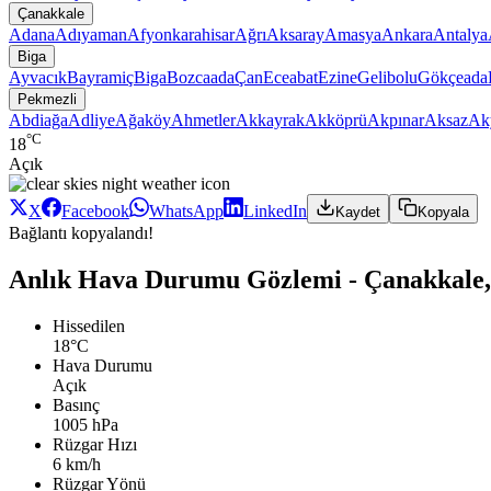
Çanakkale
Adana
Adıyaman
Afyonkarahisar
Ağrı
Aksaray
Amasya
Ankara
Antalya
Biga
Ayvacık
Bayramiç
Biga
Bozcaada
Çan
Eceabat
Ezine
Gelibolu
Gökçeada
Pekmezli
Abdiağa
Adliye
Ağaköy
Ahmetler
Akkayrak
Akköprü
Akpınar
Aksaz
Ak
°C
18
Açık
X
Facebook
WhatsApp
LinkedIn
Kaydet
Kopyala
Bağlantı kopyalandı!
Anlık Hava Durumu Gözlemi - Çanakkale,
Hissedilen
18°C
Hava Durumu
Açık
Basınç
1005 hPa
Rüzgar Hızı
6 km/h
Rüzgar Yönü